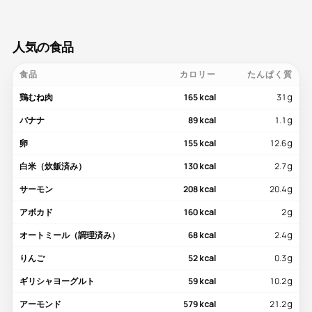
人気の食品
食品
カロリー
たんぱく質
鶏むね肉
165 kcal
31 g
バナナ
89 kcal
1.1 g
卵
155 kcal
12.6 g
白米（炊飯済み）
130 kcal
2.7 g
サーモン
208 kcal
20.4 g
アボカド
160 kcal
2 g
オートミール（調理済み）
68 kcal
2.4 g
りんご
52 kcal
0.3 g
ギリシャヨーグルト
59 kcal
10.2 g
アーモンド
579 kcal
21.2 g