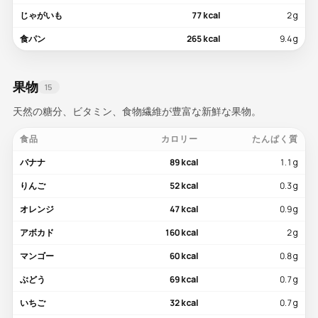
じゃがいも
77 kcal
2 g
食パン
265 kcal
9.4 g
果物
15
天然の糖分、ビタミン、食物繊維が豊富な新鮮な果物。
食品
カロリー
たんぱく質
バナナ
89 kcal
1.1 g
りんご
52 kcal
0.3 g
オレンジ
47 kcal
0.9 g
アボカド
160 kcal
2 g
マンゴー
60 kcal
0.8 g
ぶどう
69 kcal
0.7 g
いちご
32 kcal
0.7 g