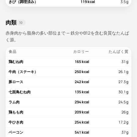
きび（調理済み）
119 kcal
3.5 g
肉類
10
赤身肉から脂身の多い部位まで — 鉄分やB12を含む良質なたんぱ
く源。
食品
カロリー
たんぱく質
鶏むね肉
165 kcal
31 g
牛肉（ステーキ）
250 kcal
26.1 g
豚ロース
242 kcal
27.3 g
七面鳥むね肉
135 kcal
30.1 g
ラム肉
294 kcal
24.5 g
鶏もも肉
209 kcal
26 g
牛ひき肉
254 kcal
17.2 g
ベーコン
541 kcal
37 g