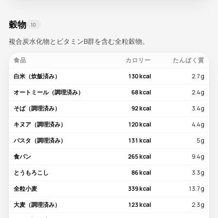
穀物
10
複合炭水化物とビタミンB群を含む全粒穀物。
食品
カロリー
たんぱく質
白米（炊飯済み）
130 kcal
2.7 g
オートミール（調理済み）
68 kcal
2.4 g
そば（調理済み）
92 kcal
3.4 g
キヌア（調理済み）
120 kcal
4.4 g
パスタ（調理済み）
131 kcal
5 g
食パン
265 kcal
9.4 g
とうもろこし
86 kcal
3.3 g
全粒小麦
339 kcal
13.7 g
大麦（調理済み）
123 kcal
2.3 g