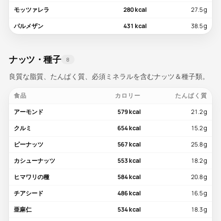
モッツァレラ
280 kcal
27.5 g
パルメザン
431 kcal
38.5 g
ナッツ・種子
8
良質な脂質、たんぱく質、必須ミネラルを含むナッツ＆種子類。
食品
カロリー
たんぱく質
アーモンド
579 kcal
21.2 g
クルミ
654 kcal
15.2 g
ピーナッツ
567 kcal
25.8 g
カシューナッツ
553 kcal
18.2 g
ヒマワリの種
584 kcal
20.8 g
チアシード
486 kcal
16.5 g
亜麻仁
534 kcal
18.3 g