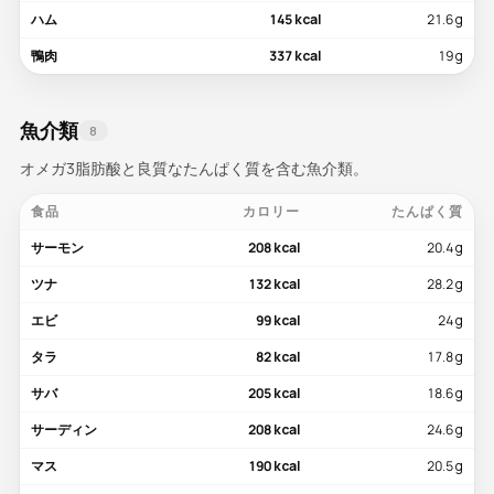
ハム
145 kcal
21.6 g
鴨肉
337 kcal
19 g
魚介類
8
オメガ3脂肪酸と良質なたんぱく質を含む魚介類。
食品
カロリー
たんぱく質
サーモン
208 kcal
20.4 g
ツナ
132 kcal
28.2 g
エビ
99 kcal
24 g
タラ
82 kcal
17.8 g
サバ
205 kcal
18.6 g
サーディン
208 kcal
24.6 g
マス
190 kcal
20.5 g