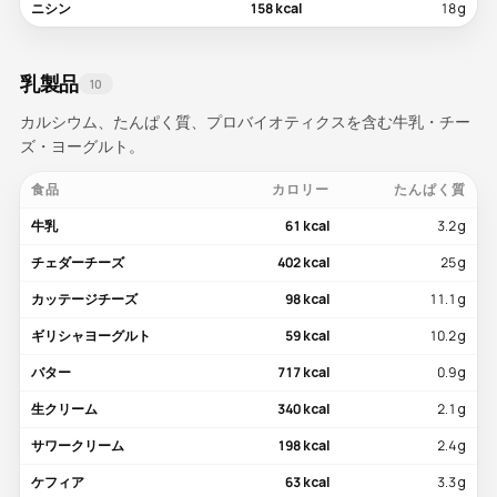
ニシン
158 kcal
18 g
乳製品
10
カルシウム、たんぱく質、プロバイオティクスを含む牛乳・チー
ズ・ヨーグルト。
食品
カロリー
たんぱく質
牛乳
61 kcal
3.2 g
チェダーチーズ
402 kcal
25 g
カッテージチーズ
98 kcal
11.1 g
ギリシャヨーグルト
59 kcal
10.2 g
バター
717 kcal
0.9 g
生クリーム
340 kcal
2.1 g
サワークリーム
198 kcal
2.4 g
ケフィア
63 kcal
3.3 g