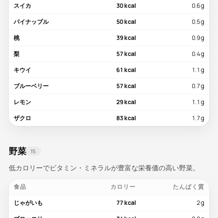
スイカ
30 kcal
0.6 g
パイナップル
50 kcal
0.5 g
桃
39 kcal
0.9 g
梨
57 kcal
0.4 g
キウイ
61 kcal
1.1 g
ブルーベリー
57 kcal
0.7 g
レモン
29 kcal
1.1 g
ザクロ
83 kcal
1.7 g
野菜
15
低カロリーでビタミン・ミネラルが豊富な栄養価の高い野菜。
食品
カロリー
たんぱく質
じゃがいも
77 kcal
2 g