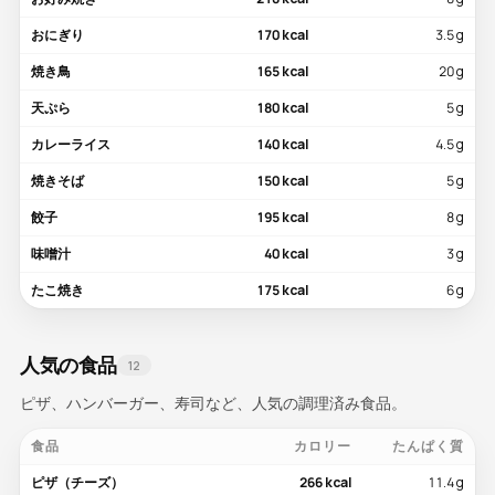
おにぎり
170 kcal
3.5 g
焼き鳥
165 kcal
20 g
天ぷら
180 kcal
5 g
カレーライス
140 kcal
4.5 g
焼きそば
150 kcal
5 g
餃子
195 kcal
8 g
味噌汁
40 kcal
3 g
たこ焼き
175 kcal
6 g
人気の食品
12
ピザ、ハンバーガー、寿司など、人気の調理済み食品。
食品
カロリー
たんぱく質
ピザ（チーズ）
266 kcal
11.4 g