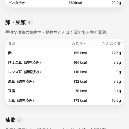
ピスタチオ
560 kcal
20.2 g
卵・豆類
6
手頃な価格の植物性・動物性たんぱく源である卵と豆類。
食品
カロリー
たんぱく質
卵
155 kcal
12.6 g
ひよこ豆（調理済み）
164 kcal
8.9 g
レンズ豆（調理済み）
116 kcal
9 g
黒豆（調理済み）
132 kcal
8.9 g
豆腐
76 kcal
8.1 g
大豆（調理済み）
173 kcal
16.6 g
油脂
4