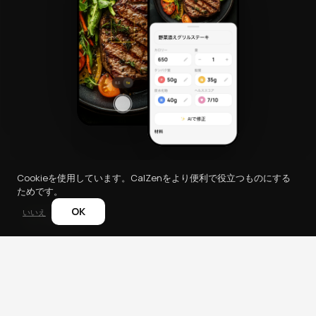
Cookieを使用しています。CalZenをより便利で役立つものにする
ためです。
OK
いいえ
CalZen
カロリー計算機
食品カロリー
TDEE計算
BMI計算
利用規約
プライバシーポリシー
返金ポリシー
サポート