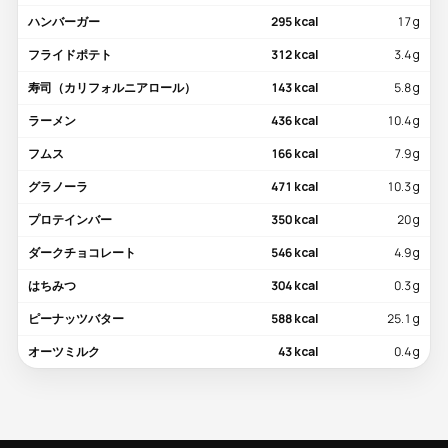
ハンバーガー
295 kcal
17 g
フライドポテト
312 kcal
3.4 g
寿司（カリフォルニアロール）
143 kcal
5.8 g
ラーメン
436 kcal
10.4 g
フムス
166 kcal
7.9 g
グラノーラ
471 kcal
10.3 g
プロテインバー
350 kcal
20 g
ダークチョコレート
546 kcal
4.9 g
はちみつ
304 kcal
0.3 g
ピーナッツバター
588 kcal
25.1 g
オーツミルク
43 kcal
0.4 g