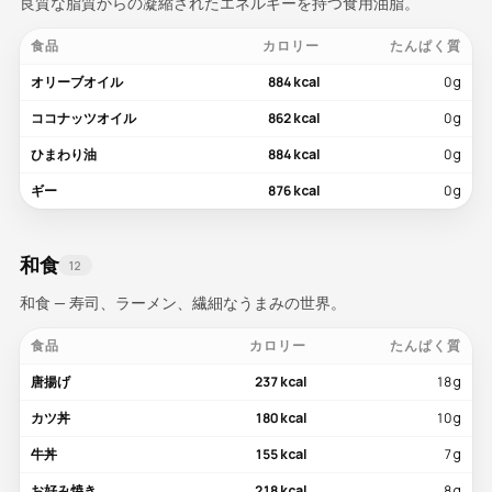
良質な脂質からの凝縮されたエネルギーを持つ食用油脂。
食品
カロリー
たんぱく質
オリーブオイル
884 kcal
0 g
ココナッツオイル
862 kcal
0 g
ひまわり油
884 kcal
0 g
ギー
876 kcal
0 g
和食
12
和食 — 寿司、ラーメン、繊細なうまみの世界。
食品
カロリー
たんぱく質
唐揚げ
237 kcal
18 g
カツ丼
180 kcal
10 g
牛丼
155 kcal
7 g
お好み焼き
218 kcal
8 g