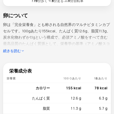
🚶
19
分歩く
·
🏃
8
分走る
·
🚴
11
分自転車
卵について
卵は「完全栄養食」とも称される自然界のマルチビタミンカプ
セルです。100gあたり155kcal、たんぱく質12.6g、脂質11.3g、
炭水化物わずか1.1gという構成で、必須アミノ酸をすべて含む
最高品質のたんぱく質源として、栄養学の基準（アミノ酸スコ
ア100）に使われてきました。日本では「卵かけごはん」とい
続きを読む
う独自の生食文化があり、新鮮な卵を炊きたてのご飯にかける
だけで完成する究極のシンプル料理として親しまれています。
水分が75.8%を占め、意外にも低カロリーで、Mサイズ1個（約
栄養成分表
60g）はわずか93kcalです。
栄養素
100 Gあたり
1食あたり
含まれる栄養素
カロリー
155 kcal
78 kcal
セレン30.7µgは1日の摂取目安量の約56%に相当し、甲状腺機
たんぱく質
12.6 g
6.3 g
能の正常化と強力な抗酸化防御に貢献します。ビタミンB12は
0.89µg（約37%）で赤血球の生成と神経系の健康を支え、リボ
脂質
11.3 g
5.7 g
フラビン0.457mg（約35%）はエネルギー代謝を活性化しま