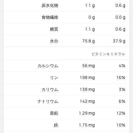
炭水化物
1.1 g
0.6 g
す。ビタミンD 2µg（約13%）は日光を浴びる機会の少ない現
代人にとって貴重な食事からの供給源です。卵黄にはコリンが
食物繊維
0 g
0.0 g
豊富で、脳の発達と記憶力の維持に欠かせない栄養素です。リ
ン198mgは骨と歯の構造に不可欠で、ビタミンA
糖質
1.1 g
0.6 g
0.16mg（160µg RAE）は視力と免疫機能を守ります。コレステ
水分
75.8 g
37.9 g
ロールは372mgですが、健康な人では食事由来のコレステロー
ルが血中値に大きく影響しないことが近年の研究で示されてい
ビタミン＆ミネラル
ます。
カルシウム
56 mg
4%
おすすめの食べ方
リン
198 mg
16%
半熟のゆで卵は沸騰後6分半で黄身がとろりと仕上がり、味玉
にすればラーメンや丼のトッピングに最適です。だし巻き卵は
カリウム
138 mg
3%
弱火でじっくり巻くことでふわふわの食感に。目玉焼きは蓋を
して蒸し焼きにすると白身がしっかり固まりつつ黄身は半熟を
ナトリウム
142 mg
6%
保てます。スクランブルエッグは火を入れすぎないのがコツ
亜鉛
1.29 mg
12%
で、クリーミーな状態で火から下ろしましょう。冷蔵庫で2〜3
週間保存でき、尖った方を下にして立てると鮮度が長持ちしま
鉄
1.75 mg
10%
す。