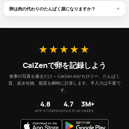
数週間かけて徐々に摂取量を増やすと、腸内細菌が適応しや
てください。
すくなります。乾燥した卵を浸水させ、その水を捨てること
卵は肉の代わりのたんぱく源になりますか？
でガスの原因となるオリゴ糖を除去できます。クミンやショ
100gあたりたんぱく質12.6g、食物繊維0gを含む卵は、優れ
ウガなどの消化を助けるスパイスを加えたり、よく噛んで食
た植物性たんぱく源です。肉と比べてたんぱく質密度は低い
べることも効果的です。
ですが、豆類には食物繊維やフィトケミカルが追加で含まれ
ます。全粒穀物と組み合わせることで、すべての必須アミノ
酸を摂取できます。
★★★★★
CalZenで卵を記録しよう
食事の写真を撮るだけ — CalZen AIがカロリー、たんぱく
質、炭水化物、脂質を瞬時に計算します。手入力は不要で
す。
4.8
4.7
3M+
APP STORE
GOOGLE PLAY
USERS