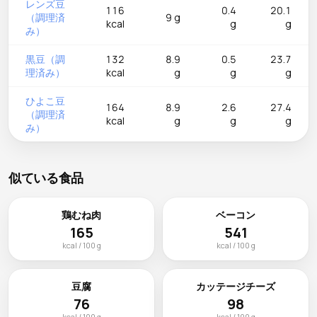
レンズ豆
116
0.4
20.1
（調理済
9 g
kcal
g
g
み）
黒豆（調
132
8.9
0.5
23.7
理済み）
kcal
g
g
g
ひよこ豆
164
8.9
2.6
27.4
（調理済
kcal
g
g
g
み）
似ている食品
鶏むね肉
ベーコン
165
541
kcal / 100 g
kcal / 100 g
豆腐
カッテージチーズ
76
98
kcal / 100 g
kcal / 100 g