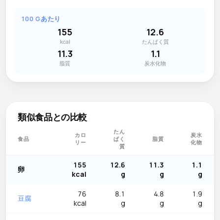
100 Gあたり
155
12.6
kcal
たんぱく質
11.3
1.1
脂質
炭水化物
類似食品との比較
たん
カロ
炭水
食品
ぱく
脂質
リー
化物
質
155
12.6
11.3
1.1
卵
kcal
g
g
g
76
8.1
4.8
1.9
豆腐
kcal
g
g
g