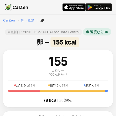
CalZen
CalZen
›
卵・豆類
›
卵
🟢 適度ならOK
📅
更新日：
2026-05-27
· USDA FoodData Central
卵 —
155 kcal
155
カロリー
100 gあたり
12.6 g
11.3 g
1.1 g
た
脂
炭
32%
65%
3%
78 kcal
· 大 (50g)