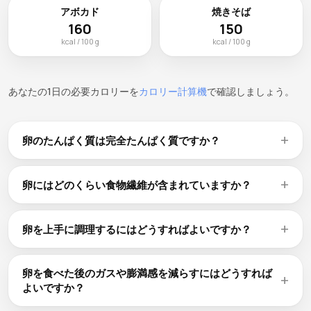
アボカド
焼きそば
160
150
kcal / 100 g
kcal / 100 g
あなたの1日の必要カロリーを
カロリー計算機
で確認しましょう。
卵のたんぱく質は完全たんぱく質ですか？
卵は100gあたり12.6gの植物性たんぱく質を含みますが、他
の豆類と同様にメチオニンが少ない傾向にあります。穀物
卵にはどのくらい食物繊維が含まれていますか？
（米、パンなど）と1日のうちに組み合わせて摂ることで、完
卵は100gあたり0gの食物繊維を含み、ホールフードの中で
全なアミノ酸プロファイルを得られます。大豆は例外で、単
も最も豊富な食物繊維源の一つです。この食物繊維は消化を
独で完全たんぱく質です。
卵を上手に調理するにはどうすればよいですか？
助け、血糖値を調整し、持続的な満腹感を促します。これら
乾燥豆類は調理前に8〜12時間浸水させると、調理時間が短
すべてが100gあたり155 kcalで得られます。
縮され消化性も向上します。浸水した水は捨て、新しい水で
卵を食べた後のガスや膨満感を減らすにはどうすれば
柔らかくなるまで煮込みます。缶詰の卵は便利な調理済みの
よいですか？
代替品です。ナトリウムを減らすため水で洗ってから使用し