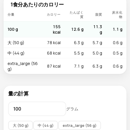
1食分あたりのカロリー
たんぱく
炭水化
分量
カロリー
脂質
質
物
155
11.3
100 g
12.6 g
1.1 g
kcal
g
大 (50 g)
78 kcal
6.3 g
5.7 g
0.6 g
中 (44 g)
68 kcal
5.5 g
5.0 g
0.5 g
extra_large (56
87 kcal
7.1 g
6.3 g
0.6 g
g)
量の計算
グラム
大 (50 g)
中 (44 g)
extra_large (56 g)