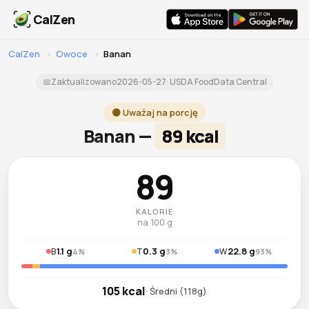
CalZen
CalZen
›
Owoce
›
Banan
📅
Zaktualizowano
2026-05-27
· USDA FoodData Central
🟡 Uważaj na porcję
Banan —
89 kcal
89
KALORIE
na 100 g
1.1 g
0.3 g
22.8 g
B
T
W
4%
3%
93%
105 kcal
· Średni (118g)