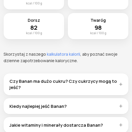
kcal / 100 g
Dorsz
Twaróg
82
98
kcal / 100 g
kcal / 100 g
Skorzystaj z naszego
kalkulatora kalorii
, aby poznać swoje
dzienne zapotrzebowanie kaloryczne.
Czy Banan ma dużo cukru? Czy cukrzycy mogą to
jeść?
Banan zawiera 22.8g węglowodanów na 100g, w tym cukry
naturalne. Osoby z cukrzycą mogą spożywać Banan z
Kiedy najlepiej jeść Banan?
umiarem — standardowa porcja (105 kcal) to rozsądna
Nie ma jednej najlepszej pory na jedzenie Banan.
ilość. Połączenie z białkiem lub zdrowymi tłuszczami
Sprawdza się jako poranny zastrzyk energii, przekąska
spowalnia wchłanianie cukru.
Jakie witaminy i minerały dostarcza Banan?
przed treningiem (30–60 minut wcześniej) lub zdrowa