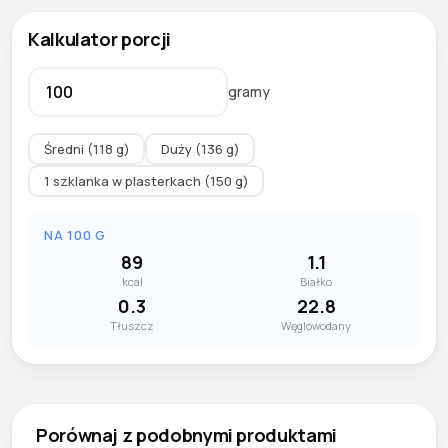
Kalkulator porcji
gramy
Średni (118 g)
Duży (136 g)
1 szklanka w plasterkach (150 g)
NA 100 G
89
1.1
kcal
Białko
0.3
22.8
Tłuszcz
Węglowodany
Porównaj z podobnymi produktami