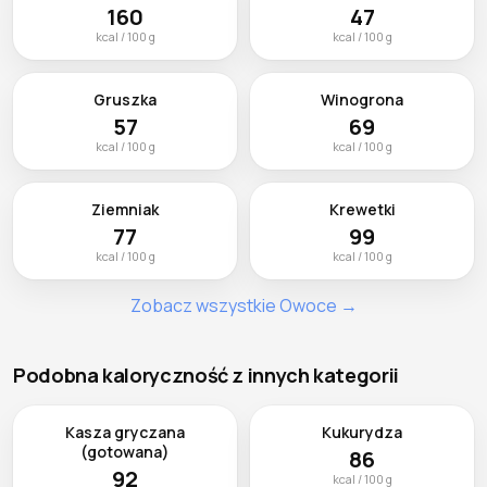
160
47
kcal / 100 g
kcal / 100 g
Gruszka
Winogrona
57
69
kcal / 100 g
kcal / 100 g
Ziemniak
Krewetki
77
99
kcal / 100 g
kcal / 100 g
Zobacz wszystkie Owoce →
Podobna kaloryczność z innych kategorii
Kasza gryczana
Kukurydza
(gotowana)
86
92
kcal / 100 g