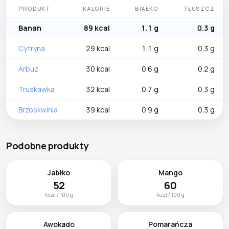
PRODUKT
KALORIE
BIAŁKO
TŁUSZCZ
Banan
89 kcal
1.1 g
0.3 g
Cytryna
29 kcal
1.1 g
0.3 g
Arbuz
30 kcal
0.6 g
0.2 g
Truskawka
32 kcal
0.7 g
0.3 g
Brzoskwinia
39 kcal
0.9 g
0.3 g
Podobne produkty
Jabłko
Mango
52
60
kcal / 100 g
kcal / 100 g
Awokado
Pomarańcza