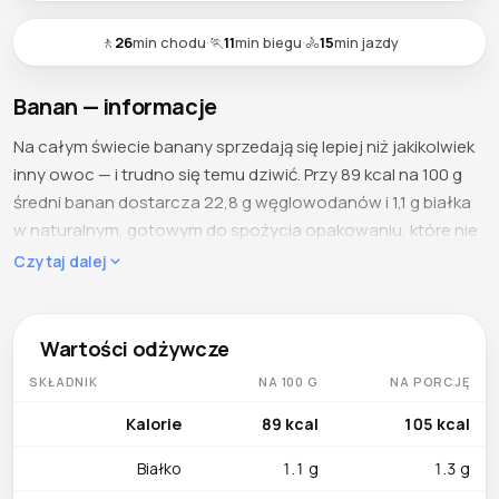
🚶
26
min chodu
·
🏃
11
min biegu
·
🚴
15
min jazdy
Banan — informacje
Na całym świecie banany sprzedają się lepiej niż jakikolwiek
inny owoc — i trudno się temu dziwić. Przy 89 kcal na 100 g
średni banan dostarcza 22,8 g węglowodanów i 1,1 g białka
w naturalnym, gotowym do spożycia opakowaniu, które nie
wymaga mycia, krojenia ani lodówki. 12,2 g cukru towarzyszy
Czytaj dalej
2,6 g błonnika, co tworzy łagodną krzywą glikemiczną —
wystarczająco delikatną dla diabetyków, a jednocześnie
dającą energię na kilkukilometrowy bieg. Zaledwie 0,3 g
Wartości odżywcze
tłuszczu utrzymuje bilans kaloryczny w ryzach, a 74,9 g
SKŁADNIK
NA 100 G
NA PORCJĘ
wody na 100 g sprawia, że banan nawadnia skuteczniej, niż
większość osób podejrzewa.
Kalorie
89 kcal
105 kcal
Co zawiera
Białko
1.1 g
1.3 g