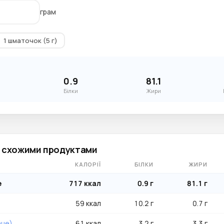
грам
1 шматочок (5 г)
0.9
81.1
Білки
Жири
і схожими продуктами
КАЛОРІЇ
БІЛКИ
ЖИРИ
е
717 ккал
0.9 г
81.1 г
59 ккал
10.2 г
0.7 г
ане)
61 ккал
3.2 г
3.3 г