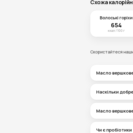
Схожа калорійні
Волоські горіхи
654
ккал / 100 г
Скористайтеся наш
Масло вершкове
Більшість молочни
йогурті її менше 
Наскільки добре
тут 0.1 г на 100 г, 
Масло вершкове —
поєднання білка, 
Масло вершкове
вміст — у таблиці 
Масло вершкове — ц
близько 33 г, у г
Чи є пробіотики