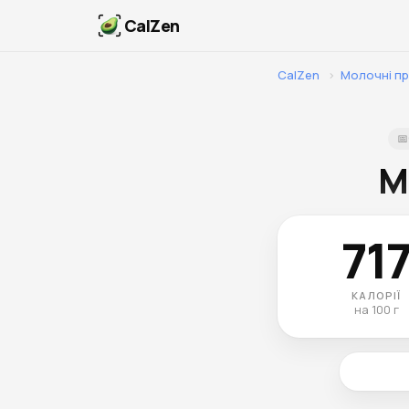
CalZen
CalZen
›
Молочні п
📅
М
71
КАЛОРІЇ
на 100 г