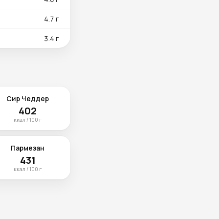
4.7 г
3.4 г
Сир Чеддер
402
ккал / 100 г
Пармезан
431
ккал / 100 г