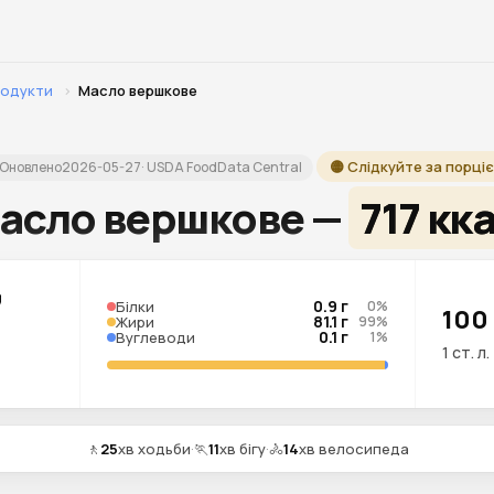
родукти
›
Масло вершкове
🟡 Слідкуйте за порці
Оновлено
2026-05-27
· USDA FoodData Central
асло вершкове —
717 кк
7
0.9 г
Білки
0%
100
81.1 г
Жири
99%
0.1 г
Вуглеводи
1%
1 ст. л.
🚶
25
хв ходьби
·
🏃
11
хв бігу
·
🚴
14
хв велосипеда