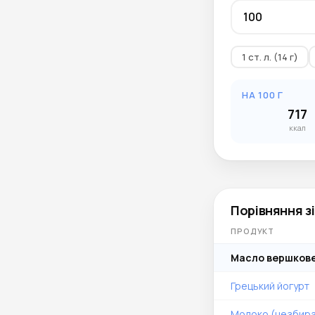
1 ст. л. (14 г)
НА 100 Г
717
ккал
Порівняння з
ПРОДУКТ
Масло вершков
Грецький йогурт
Молоко (незбир