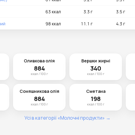
63 ккал
3.3 г
3.5 г
ний
98 ккал
11.1 г
4.3 г
Оливкова олія
Вершки жирні
884
340
ккал / 100 г
ккал / 100 г
Соняшникова олія
Сметана
884
198
ккал / 100 г
ккал / 100 г
Усі в категорії «Молочні продукти» →