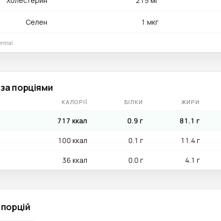
Холестерин
215 мг
Селен
1 мкг
ntral
 за порціями
КАЛОРІЇ
БІЛКИ
ЖИРИ
717 ккал
0.9 г
81.1 г
100 ккал
0.1 г
11.4 г
36 ккал
0.0 г
4.1 г
 порцій