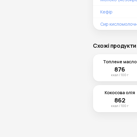
Кефір
Сир кисломолоч
Схожі продукти
Топлене масло
876
ккал / 100 г
Кокосова олія
862
ккал / 100 г