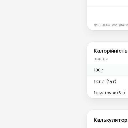
Дані: USDA FoodData Ce
Калорійність
ПОРЦІЯ
100 г
1 ст. л. (14 г)
1 шматочок (5 г)
Калькулятор