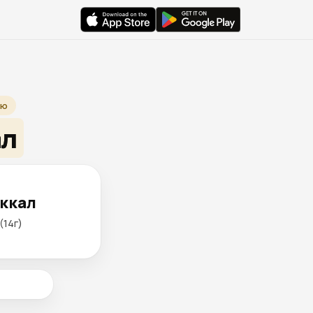
єю
ал
 ккал
 (14г)