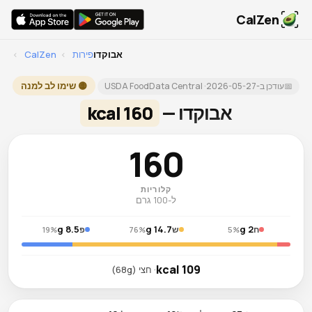
CalZen
אבוקדו
פירות
›
CalZen
›
🟡 שימו לב למנה
📅
עודכן ב-
2026-05-27
· USDA FoodData Central
אבוקדו —
160 kcal
160
קלוריות
ל-100 גרם
8.5 g
14.7 g
2 g
ח
ש
פ
19%
76%
5%
109 kcal
· חצי (68g)