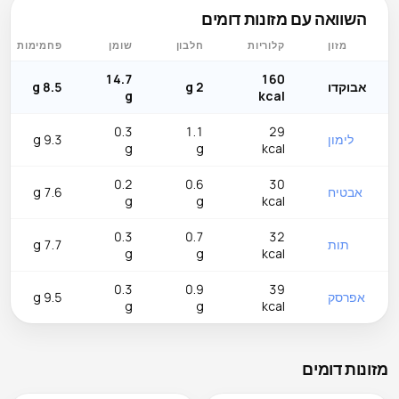
השוואה עם מזונות דומים
מזון
קלוריות
חלבון
שומן
פחמימות
14.7
160
אבוקדו
2 g
8.5 g
g
kcal
0.3
1.1
29
לימון
9.3 g
g
g
kcal
0.2
0.6
30
אבטיח
7.6 g
g
g
kcal
0.3
0.7
32
תות
7.7 g
g
g
kcal
0.3
0.9
39
אפרסק
9.5 g
g
g
kcal
מזונות דומים