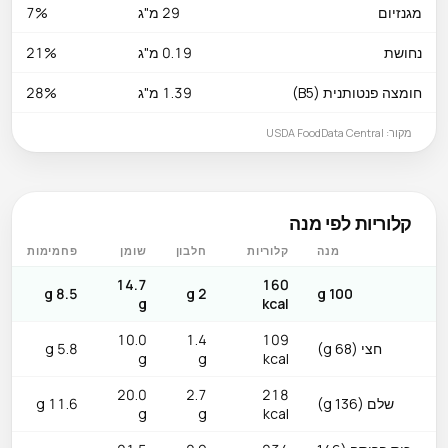
מגנזיום
29 מ"ג
7%
נחושת
0.19 מ"ג
21%
חומצה פנטותנית (B5)
1.39 מ"ג
28%
מקור: USDA FoodData Central
קלוריות לפי מנה
מנה
קלוריות
חלבון
שומן
פחמימות
14.7
160
8.5 g
2 g
100 g
g
kcal
10.0
1.4
109
חצי (68 g)
5.8 g
g
g
kcal
20.0
2.7
218
שלם (136 g)
11.6 g
g
g
kcal