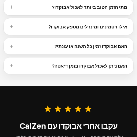
טבעיים. אנשים עם סוכרת יכולים ליהנות מאבוקדו במתינות — מנה
מתי הזמן הטוב ביותר לאכול אבוקדו?
סטנדרטית (109 kcal) היא כמות סבירה. שילוב עם חלבון או
אין זמן 'טוב ביותר' אחד לאכול אבוקדו. הוא מתאים כזריקת אנרגיה
שומנים בריאים יכול להאט את ספיגת הסוכר.
בוקרית, חטיף לפני אימון 30–60 דקות מראש, או כחלופה בריאה
אילו ויטמינים ומינרלים מספק אבוקדו?
לקינוח. עם 160 kcal ל-100 גרם, קל לשלב אותו בכל שלב של היום.
אבוקדו הוא מקור טבעי לוויטמינים ומינרלים חיוניים. רוב הפירות
עשירים בוויטמין C, אשלגן וסיבים תזונתיים (6.7 גרם ל-100 גרם
האם אבוקדו זמין כל השנה או עונתי?
באבוקדו). בדקו את טבלת התזונה המלאה למעלה לפרופיל
הזמינות משתנה לפי אזור. ברוב השווקים ניתן למצוא אבוקדו כל
המיקרונוטריינטים המלא.
השנה הודות לשרשראות אספקה גלובליות, אם כי הטעם והמחיר
האם ניתן לאכול אבוקדו בזמן דיאטה?
טובים יותר בעונה. אבוקדו קפוא שומר על רוב הערכים התזונתיים
עם 160 kcal ל-100 גרם, אבוקדו הוא בחירה עשירה בערכים
ומהווה אופציה אמינה מחוץ לעונה.
תזונתיים שמשתלבת היטב ברוב תוכניות הרזיה. 6.7 גרם סיבים
ל-100 גרם מסייעים לקדם שובע. שימו לב לגודל המנות — מנה אחת
היא כ-109 kcal.
★★★★★
עקבו אחרי אבוקדו עם CalZen