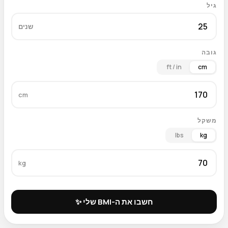
גיל
שנים
גובה
ft / in
cm
cm
משקל
lbs
kg
kg
חשבו את ה-BMI שלי ✨