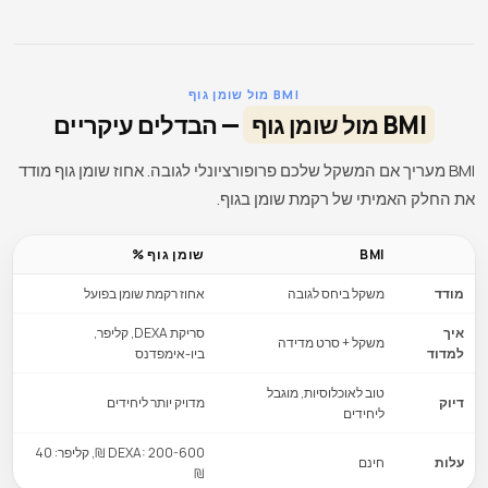
BMI מול שומן גוף
BMI מול שומן גוף
— הבדלים עיקריים
BMI מעריך אם המשקל שלכם פרופורציונלי לגובה. אחוז שומן גוף מודד
את החלק האמיתי של רקמת שומן בגוף.
BMI
שומן גוף %
מודד
משקל ביחס לגובה
אחוז רקמת שומן בפועל
איך
סריקת DEXA, קליפר,
משקל + סרט מדידה
למדוד
ביו-אימפדנס
טוב לאוכלוסיות, מוגבל
דיוק
מדויק יותר ליחידים
ליחידים
DEXA: 200-600 ₪, קליפר: 40
עלות
חינם
₪