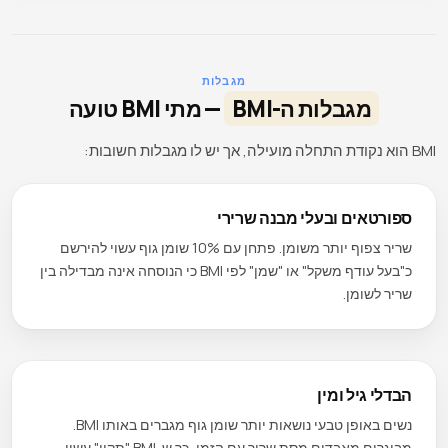
מגבלות
מגבלות ה-BMI
— מתי BMI טועה
BMI הוא נקודת התחלה מועילה, אך יש לו מגבלות חשובות:
ספורטאים ובעלי מבנה שרירי
שריר צפוף יותר משומן. פתחן עם 10% שומן גוף עשוי להירשם
כ"בעל עודף משקל" או "שמן" לפי BMI כי הנוסחה אינה מבדילה בין
שריר לשומן.
הבדלי גיל ומין
נשים באופן טבעי נושאות יותר שומן גוף מגברים באותו BMI.
מבוגרים מאבדים מסת שריר עם הזמן, כך ש-BMI "תקין" עשוי