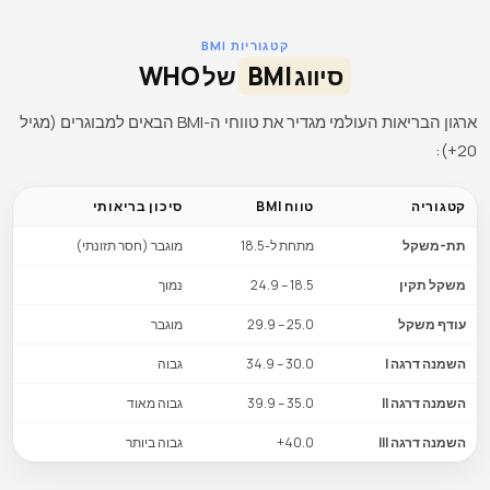
קטגוריות BMI
סיווג BMI
של WHO
ארגון הבריאות העולמי מגדיר את טווחי ה-BMI הבאים למבוגרים (מגיל
20+):
קטגוריה
טווח BMI
סיכון בריאותי
תת-משקל
מתחת ל-18.5
מוגבר (חסר תזונתי)
משקל תקין
18.5 – 24.9
נמוך
עודף משקל
25.0 – 29.9
מוגבר
השמנה דרגה I
30.0 – 34.9
גבוה
השמנה דרגה II
35.0 – 39.9
גבוה מאוד
השמנה דרגה III
40.0+
גבוה ביותר