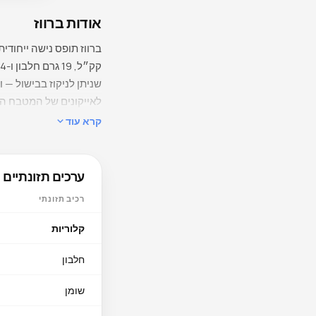
אודות ברווז
שניתן לניקוז בבישול — 
לאייקונים של המטבח הע
קרא עוד
מה בתוכו
ערכים תזונתיים
היומית המומלצת) גבוה ב
רכיב תזונתי
קלוריות
חלבון
מ״ג) מסייע למטבוליזם פחמימות. כולסט
שומן
איך להכין הכי טוב