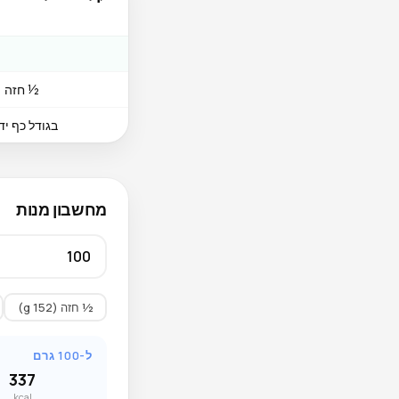
½ חזה (152 g
בגודל כף יד (85 
מחשבון מנות
½ חזה (152 g)
ל-100 גרם
337
kcal