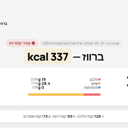
ברווז
🔴 עתיר קלוריות
📅
עודכן ב-
2026-05-27
· USDA FoodData Central
ברווז —
337 kcal
19 g
חלבון
23%
28.4 g
שומן
77%
0 g
פחמימות
0%
🚶
125
דקות הליכה
·
🏃
55
דקות ריצה
·
🚴
73
דקות אופניים