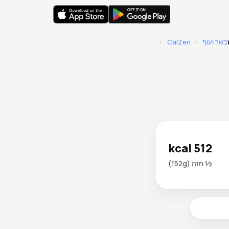
בשר ועוף
›
CalZen
›
512 kcal
½ חזה (152g)