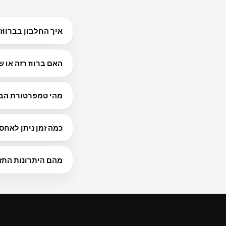
איך החלבון בברווז
וחזיר כ-27 גרם ל-100 גרם. תכולת החלבון יכולה להשתנות בהתאם לנתח ולשיטת ההכנה.
האם ברווז רזה או ש
נחשבים בדרך כלל רזים
מהי טמפרטורת הבי
כבש לפחות ל-63°C (145°F) עם 3 דקות מנוחה. השתמשו תמיד במדחום בשר.
כמה זמן ניתן לאחס
ל-3–4 ימים במקרר. עטפו היטב או השתמשו במיכלים אטומים למניעת כוויות קפיאה.
מהם היתרונות התזו
אך ורק במוצרים מן החי. מנה של 100 גרם מספקת 337 kcal יחד עם