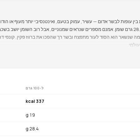
קק״ל, 19 גרם חלבון ו-28.4 גרם שומן. אמנם מספרים שנראים שמנוניים, אבל רוב השומן יו
ומה שנשאר הוא הסוד לעור מתפצח ובשר רך שהפכו את ברווז פקין, קונפי דה
ולמי.
ברזל מוביל ב-2.7 מ״ג ל-100 גרם — גבוה יותר מעוף, הודו או חזיר — ומסופק בצורת הברזל
צורה בולטת, מניע את האנזימים התלויי-פלבין שמפעילים ייצור אנרגיה מיט
ל-100 גרם
פנטותנית (1.5 מ״ג, כ-30% מהצריכה היומית המומלצת
וחלבונים. ניאצין (5.3 מ״ג) תומך באנרגיה תאית ותיקון DNA, ו-0.4
337 kcal
19 g
רול — 84 מ״ג, נמוך בפועל מירך עוף.
28.4 g