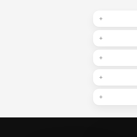
ברווז מספק 19 גרם חלבון ל-100 גרם, מה שתחרותי עם רוב סוגי הבשר. חזה עוף בדרך כלל מציע 31 גרם, בקר כ-26 גרם
עם 28.4 גרם שומן ל-100 גרם, ניתן להעריך היכן ברווז נמצא על הסקאלה. נתחים עם פחות מ-10 גרם שומן ל-100 גרם
ת תכולת השומן.
74°C), בשר טחון ל-71°C (160°F), ונתחים שלמים של בקר, חזיר או
קפיא (-18°C), בהתאם לנתח. שאריות מבושלות בטוחות
מעבר ל-19 גרם חלבון, ברווז הוא מקור לברזל הם בעל זמינות ביולוגית גבוהה, אבץ וויטמיני B — במיוחד B12, הנמצא כמעט