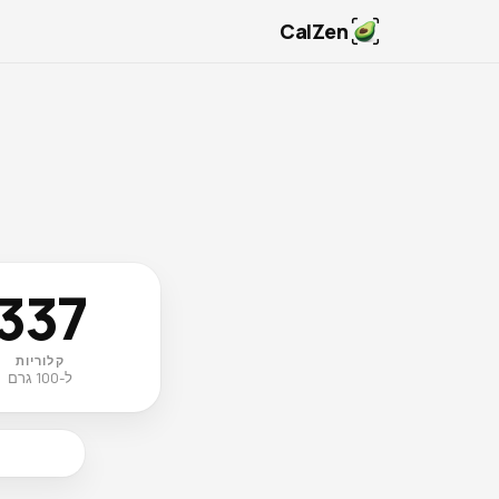
CalZen
337
קלוריות
ל-100 גרם