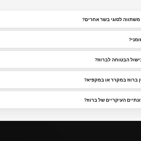
 משתווה לסוגי בשר אחרים?
ומני?
. חיתוך שומן נראה ובחירה בגריל או אפייה במקום טיגון יכולים להפחית עוד א
שול הבטוחה לברווז?
הנחיות בטיחות מזון ממליצות לבשל עוף ל- (165°F
ן ברווז במקרר או במקפיא?
ברווז נא נשמר 1–2 ימים במקרר (0–4°C) ועד 4–12 חודשים במ
נתיים העיקריים של ברווז?
 מיקרונוטריינטים חיוניים אלה.