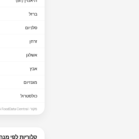
תיאמין (B1)
ברזל
סלניום
זרחן
אשלגן
אבץ
מגנזיום
כולסטרול
מקור: USDA FoodData Central
קלוריות לפי מנה