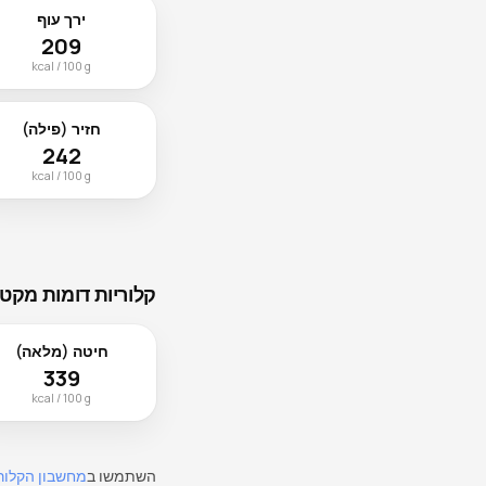
ירך עוף
209
kcal / 100 g
חזיר (פילה)
242
kcal / 100 g
קלוריות דומות מקטג
חיטה (מלאה)
339
kcal / 100 g
השתמשו ב
מחשבון הקלור