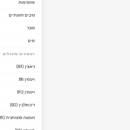
פחמימות
המפתח לברווז מושלם הו
סיבים תזונתיים
מעליו וצלו
סוכר
ברווז מתחבר יפה עם רט
מים
ויטמינים ומינרלים
ניאצין (B3)
ויטמין B6
ויטמין B12
ריבופלבין (B2)
חומצה פנטותנית (B5)