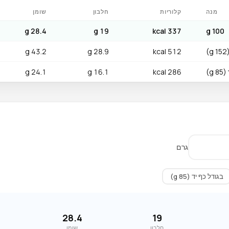
מנה
קלוריות
חלבון
שומן
28.4 g
19 g
337 kcal
100 g
)
512 kcal
28.9 g
43.2 g
g)
286 kcal
16.1 g
24.1 g
גרם
בגודל כף יד (85 g)
28.4
19
חלבון
שומן