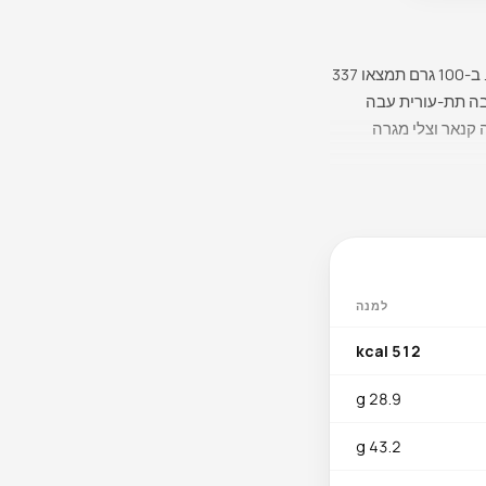
ברווז תופס נישה ייחודית בין עופות לבשר אדום — עשיר, עמוק בטעם, ואינטנסיבי יותר מעוף או הודו. ב-100 גרם תמצאו 337
שב בשכבה תת-עורית עבה
 קנאר וצלי מגרה
 ההמי הנספגת ביעילות הגבוהה
ביותר, מה שהופך את הברווז לבעל ערך במיוחד למניעת אנמיה מחסר ברזל. ריבופלבין (0.47 מ״ג, כ-36% מהצריכה
וכונדריאלי. חומצה
למנה
) מזינה את מסלול קו-אנזים A המרכזי למטבוליזם שומנים
B12 ( מק״ג) שומר על בריאות עצבים ויצירת כדוריות דם
512 kcal
אדומות. ויטמין B6 (0.18 מ״ג) תורם למטבוליזם חומצות אמינו. סלניום (14.2 מק״ג) מספק הגנה נוגדת חמצון, זרחן (139
מ״ג) תומך במבנה עצם יחד עם אשלגן (204 מ״ג) המווסת לחץ דם. אבץ (1.86 מ״ג) מחזק תגובה חיסונית, ותיאמין (0.17
28.9 g
43.2 g