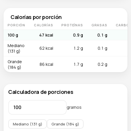
vitamina C, evita la exposición prolongada al calor: añade el
zumo al final de salsas y aliños.
Calorías por porción
PORCIÓN
CALORÍAS
PROTEÍNAS
GRASAS
CARBOH
100 g
47 kcal
0.9 g
0.1 g
Mediano
62 kcal
1.2 g
0.1 g
(131 g)
Grande
86 kcal
1.7 g
0.2 g
(184 g)
Calculadora de porciones
gramos
Mediano (131 g)
Grande (184 g)