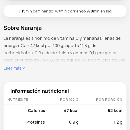
🚶
15
min caminando
·
🏃
7
min corriendo
·
🚴
9
min en bici
Sobre Naranja
La naranja es sinónimo de vitamina C y mañanas llenas de
energía. Con 47 kcal por 100 g, aporta 11,8 g de
carbohidratos, 0,9 g de proteína y apenas 0,1 g de grasa,
todo envuelto en un 86,8 % de agua que la convierte en una
de las frutas más hidratantes. Sus 9,4 g de azúcar natural
Leer más
van acompañados de 2,4 g de fibra que moderan la
respuesta glucémica, algo que se pierde por completo al
exprimirla.
Información nutricional
NUTRIENTE
POR 100 G
POR PORCIÓN
Qué contiene
La vitamina C domina con 53,2 mg por 100 g — casi el 60 %
Calorías
47 kcal
62 kcal
del valor diario — reforzando el sistema inmunitario, la
Proteínas
0.9 g
1.2 g
síntesis de colágeno y la absorción de hierro no hemo de