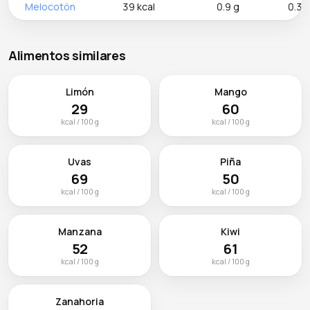
Melocotón
39 kcal
0.9 g
0.3 
Alimentos similares
Limón
Mango
29
60
kcal / 100 g
kcal / 100 g
Uvas
Piña
69
50
kcal / 100 g
kcal / 100 g
Manzana
Kiwi
52
61
kcal / 100 g
kcal / 100 g
Zanahoria