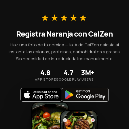
para perder peso. Sus 2.4 g de fibra por 100 g ayudan a
promover la saciedad. Solo ten en cuenta el tamaño de la
porción — una porción aporta aproximadamente 62 kcal.
★★★★★
Registra Naranja con CalZen
Haz una foto de tu comida — la IA de CalZen calcula al
instante las calorías, proteínas, carbohidratos y grasas.
Sin necesidad de introducir datos manualmente.
4.8
4.7
3M+
APP STORE
GOOGLE PLAY
USERS