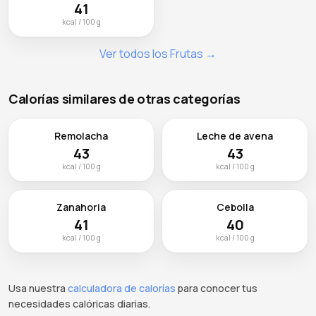
41
kcal / 100 g
Ver todos los Frutas →
Calorías similares de otras categorías
Remolacha
Leche de avena
43
43
kcal / 100 g
kcal / 100 g
Zanahoria
Cebolla
41
40
kcal / 100 g
kcal / 100 g
Usa nuestra
calculadora de calorías
para conocer tus
necesidades calóricas diarias.