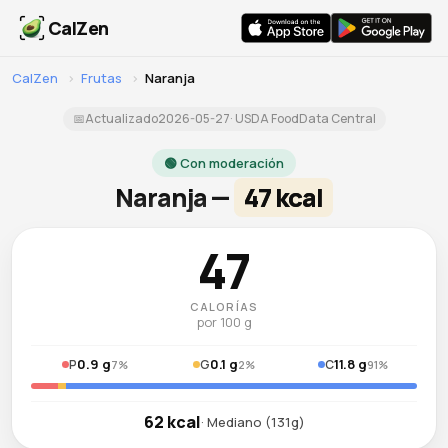
CalZen
CalZen
›
Frutas
›
Naranja
📅
Actualizado
2026-05-27
· USDA FoodData Central
🟢 Con moderación
Naranja —
47 kcal
47
CALORÍAS
por 100 g
0.9 g
0.1 g
11.8 g
P
G
C
7%
2%
91%
62 kcal
· Mediano (131g)