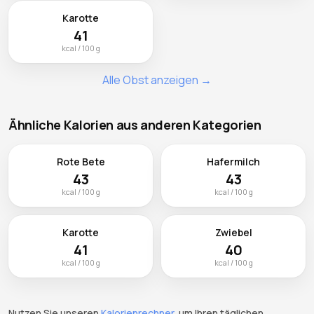
Karotte
41
kcal / 100 g
Alle Obst anzeigen →
Ähnliche Kalorien aus anderen Kategorien
Rote Bete
Hafermilch
43
43
kcal / 100 g
kcal / 100 g
Karotte
Zwiebel
41
40
kcal / 100 g
kcal / 100 g
Nutzen Sie unseren
Kalorienrechner
, um Ihren täglichen