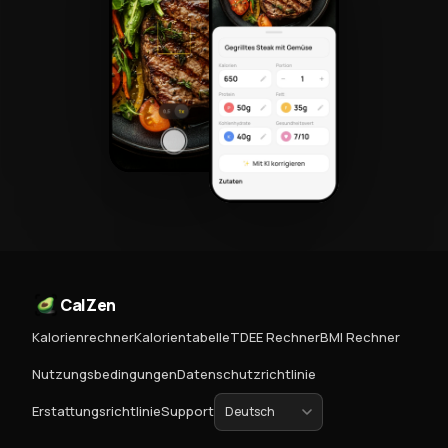
CalZen
Kalorienrechner
Kalorientabelle
TDEE Rechner
BMI Rechner
Nutzungsbedingungen
Datenschutzrichtlinie
Erstattungsrichtlinie
Support