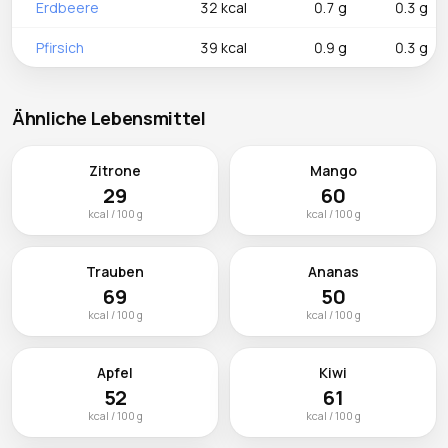
Erdbeere
32 kcal
0.7 g
0.3 g
Pfirsich
39 kcal
0.9 g
0.3 g
Ähnliche Lebensmittel
Zitrone
Mango
29
60
kcal / 100 g
kcal / 100 g
Trauben
Ananas
69
50
kcal / 100 g
kcal / 100 g
Apfel
Kiwi
52
61
kcal / 100 g
kcal / 100 g