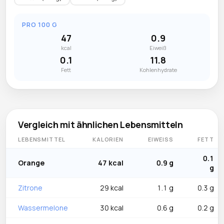
PRO 100 G
47
0.9
kcal
Eiweiß
0.1
11.8
Fett
Kohlenhydrate
Vergleich mit ähnlichen Lebensmitteln
LEBENSMITTEL
KALORIEN
EIWEISS
FETT
0.1
Orange
47 kcal
0.9 g
g
Zitrone
29 kcal
1.1 g
0.3 g
Wassermelone
30 kcal
0.6 g
0.2 g