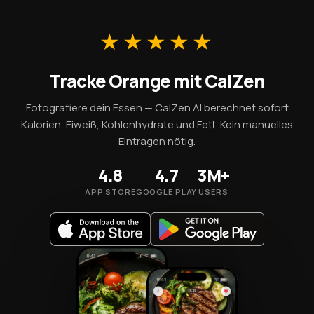
Ballaststoffe pro 100 g fördern das Sättigungsgefühl.
Alternative außerhalb der Saison.
Achten Sie nur auf die Portionsgröße — eine einzelne
Portion hat etwa 62 kcal.
★★★★★
Tracke Orange mit CalZen
Fotografiere dein Essen — CalZen AI berechnet sofort
Kalorien, Eiweiß, Kohlenhydrate und Fett. Kein manuelles
Eintragen nötig.
4.8
4.7
3M+
APP STORE
GOOGLE PLAY
USERS