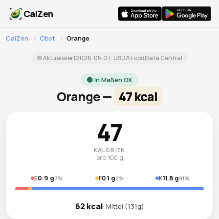
CalZen
CalZen
›
Obst
›
Orange
📅
Aktualisiert
2026-05-27
· USDA FoodData Central
🟢 In Maßen OK
Orange —
47 kcal
47
KALORIEN
pro 100 g
0.9 g
0.1 g
11.8 g
E
F
K
7%
2%
91%
62 kcal
· Mittel (131g)