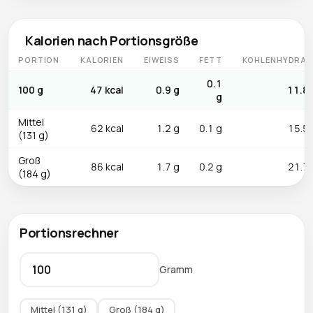
Kalorien nach Portionsgröße
PORTION
KALORIEN
EIWEISS
FETT
KOHLENHYDRAT
0.1
100 g
47 kcal
0.9 g
11.8 
g
Mittel
62 kcal
1.2 g
0.1 g
15.5 
(131 g)
Groß
86 kcal
1.7 g
0.2 g
21.7 
(184 g)
Portionsrechner
Gramm
Mittel (131 g)
Groß (184 g)