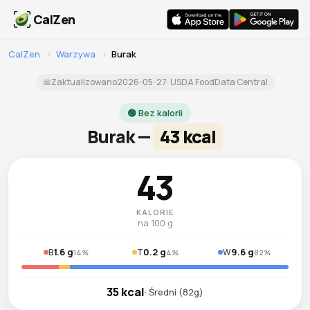
CalZen
CalZen
›
Warzywa
›
Burak
📅
Zaktualizowano
2026-05-27
· USDA FoodData Central
🟢 Bez kalorii
Burak —
43 kcal
43
KALORIE
na 100 g
1.6 g
0.2 g
9.6 g
B
T
W
14%
4%
82%
35 kcal
· Średni (82g)