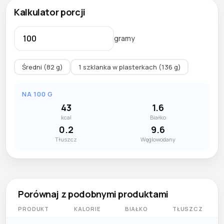
Kalkulator porcji
gramy
Średni (82 g)
1 szklanka w plasterkach (136 g)
NA 100 G
43
1.6
kcal
Białko
0.2
9.6
Tłuszcz
Węglowodany
Porównaj z podobnymi produktami
PRODUKT
KALORIE
BIAŁKO
TŁUSZCZ