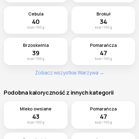
Cebula
Brokuł
40
34
kcal / 100 g
kcal / 100 g
Brzoskwinia
Pomarańcza
39
47
kcal / 100 g
kcal / 100 g
Zobacz wszystkie Warzywa →
Podobna kaloryczność z innych kategorii
Mleko owsiane
Pomarańcza
43
47
kcal / 100 g
kcal / 100 g