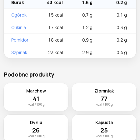
Burak
43 kcal
1.6 g
0.2 g
Ogórek
15 kcal
0.7 g
0.1 g
Cukinia
17 kcal
1.2 g
0.3 g
Pomidor
18 kcal
0.9 g
0.2 g
Szpinak
23 kcal
2.9 g
0.4 g
Podobne produkty
Marchew
Ziemniak
41
77
kcal / 100 g
kcal / 100 g
Dynia
Kapusta
26
25
kcal / 100 g
kcal / 100 g