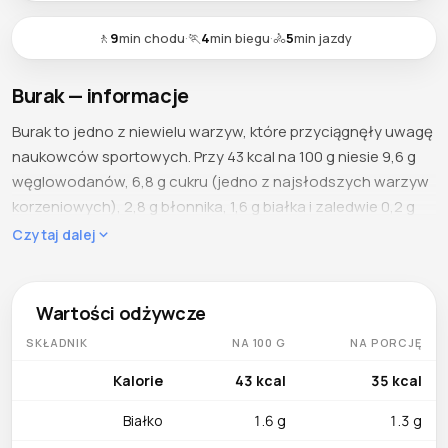
🚶
9
min chodu
·
🏃
4
min biegu
·
🚴
5
min jazdy
Burak — informacje
Burak to jedno z niewielu warzyw, które przyciągnęły uwagę
naukowców sportowych. Przy 43 kcal na 100 g niesie 9,6 g
węglowodanów, 6,8 g cukru (jedno z najsłodszych warzyw
korzeniowych), 2,8 g błonnika, 1,6 g białka i zaledwie 0,2 g
tłuszczu. Z 87,6 g wody buraki łączą ziemisty smak z
Czytaj dalej
naturalną słodyczą, a ich intensywna, purpurowa barwa
pochodzi od betalain — pigmentów o silnym działaniu
antyoksydacyjnym.
Wartości odżywcze
SKŁADNIK
NA 100 G
NA PORCJĘ
Co zawiera
Kwas foliowy (109 µg, ~27% DWR) to gwiazda profilu buraka
Kalorie
43 kcal
35 kcal
— kluczowy dla syntezy DNA, podziałów komórkowych i
Białko
1.6 g
1.3 g
rozwoju płodu w ciąży. Potas (325 mg, ~9% DWR) reguluje