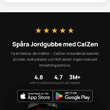
bäst under säsong. Fryst Jordgubbe behåller de flesta
Med 32 kcal per 100g är Jordgubbe ett näringstätt val som
näringsämnena och är ett pålitligt alternativ utanför
passar bra i de flesta viktminskningsplaner. 2g fiber per
säsongen.
100g bidrar till mättnadskänsla. Var bara uppmärksam på
portionsstorlekarna — en portion ger ungefär 49 kcal.
★★★★★
Spåra Jordgubbe med CalZen
Ta en bild av din måltid — CalZen AI beräknar kalorier,
protein, kolhydrater och fett direkt. Ingen manuell
inmatning behövs.
4.8
4.7
3M+
APP STORE
GOOGLE PLAY
USERS