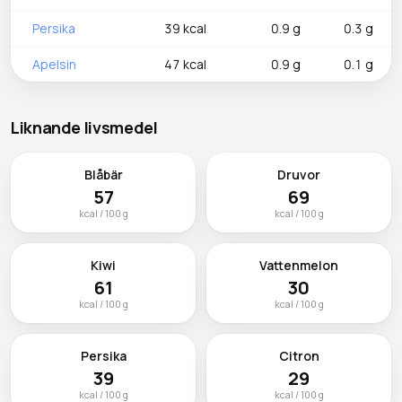
Persika
39 kcal
0.9 g
0.3 g
Apelsin
47 kcal
0.9 g
0.1 g
Liknande livsmedel
Blåbär
Druvor
57
69
kcal / 100 g
kcal / 100 g
Kiwi
Vattenmelon
61
30
kcal / 100 g
kcal / 100 g
Persika
Citron
39
29
kcal / 100 g
kcal / 100 g