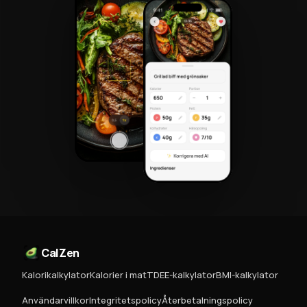
CalZen
Kalorikalkylator
Kalorier i mat
TDEE-kalkylator
BMI-kalkylator
Användarvillkor
Integritetspolicy
Återbetalningspolicy