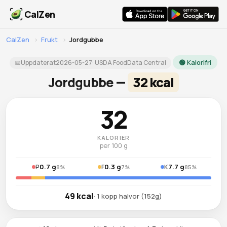
CalZen
CalZen
›
Frukt
›
Jordgubbe
🟢 Kalorifri
📅
Uppdaterat
2026-05-27
· USDA FoodData Central
Jordgubbe —
32 kcal
32
KALORIER
per 100 g
0.7 g
0.3 g
7.7 g
P
F
K
8%
7%
85%
49 kcal
· 1 kopp halvor (152g)