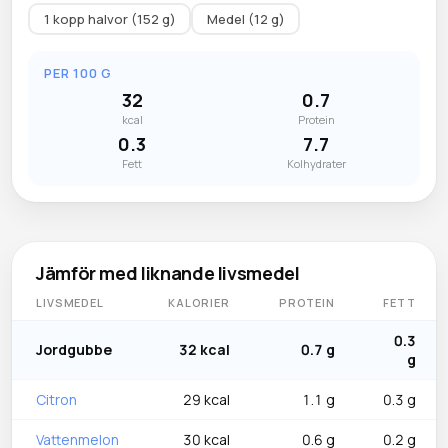
1 kopp halvor (152 g)
Medel (12 g)
PER 100 G
32
0.7
kcal
Protein
0.3
7.7
Fett
Kolhydrater
Jämför med liknande livsmedel
LIVSMEDEL
KALORIER
PROTEIN
FETT
0.3
Jordgubbe
32 kcal
0.7 g
g
Citron
29 kcal
1.1 g
0.3 g
Vattenmelon
30 kcal
0.6 g
0.2 g