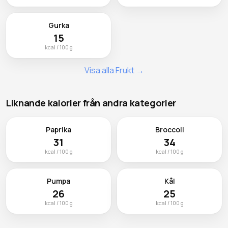
Gurka
15
kcal / 100 g
Visa alla Frukt →
Liknande kalorier från andra kategorier
Paprika
Broccoli
31
34
kcal / 100 g
kcal / 100 g
Pumpa
Kål
26
25
kcal / 100 g
kcal / 100 g