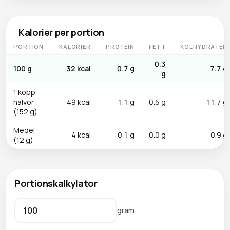
Kalorier per portion
PORTION
KALORIER
PROTEIN
FETT
KOLHYDRATER
0.3
100 g
32 kcal
0.7 g
7.7 g
g
1 kopp
halvor
49 kcal
1.1 g
0.5 g
11.7 g
(152 g)
Medel
4 kcal
0.1 g
0.0 g
0.9 g
(12 g)
Portionskalkylator
gram