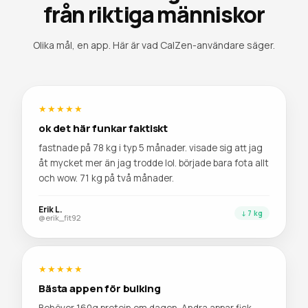
från riktiga människor
Olika mål, en app. Här är vad CalZen-användare säger.
★★★★★
ok det här funkar faktiskt
fastnade på 78 kg i typ 5 månader. visade sig att jag
åt mycket mer än jag trodde lol. började bara fota allt
och wow. 71 kg på två månader.
Erik L.
↓ 7 kg
@erik_fit92
★★★★★
Bästa appen för bulking
Behöver 160g protein om dagen. Andra appar fick