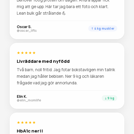
mig att ge upp. Här tar jag bara ett foto och klart.
Lean bulk går strålande 💪
Oscar S.
↑ 4 kg muskler
@oscar_lifts
★★★★★
Livräddare med nyfödd
Två barn, noll fritid. Jag fotar bokstavligen min tallrik
medan jag håller bebisen. Ner 9 kg och läkaren
frågade vad jag gör annorlunda.
Elin K.
↓ 9 kg
@elin_momlife
★★★★★
HbA1c ner!!