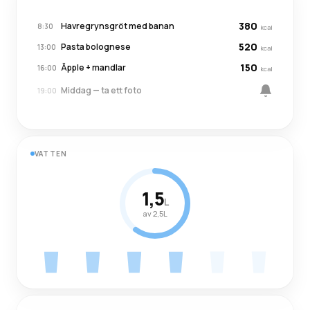
380
Havregrynsgröt med banan
8:30
kcal
520
Pasta bolognese
13:00
kcal
150
Äpple + mandlar
16:00
kcal
Middag — ta ett foto
19:00
VATTEN
1,5
L
av 2,5L