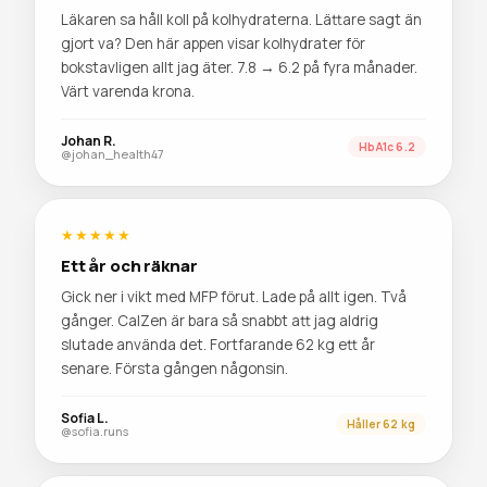
Läkaren sa håll koll på kolhydraterna. Lättare sagt än
gjort va? Den här appen visar kolhydrater för
bokstavligen allt jag äter. 7.8 → 6.2 på fyra månader.
Värt varenda krona.
Johan R.
HbA1c 6.2
@johan_health47
★★★★★
Ett år och räknar
Gick ner i vikt med MFP förut. Lade på allt igen. Två
gånger. CalZen är bara så snabbt att jag aldrig
slutade använda det. Fortfarande 62 kg ett år
senare. Första gången någonsin.
Sofia L.
Håller 62 kg
@sofia.runs