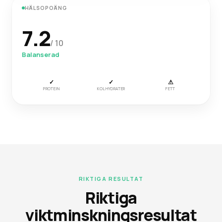
HÄLSOPOÄNG
7.2
/ 10
Balanserad
✓
✓
⚠
PROTEIN
KOLHYDRATER
FETT
RIKTIGA RESULTAT
Riktiga
viktminskningsresultat