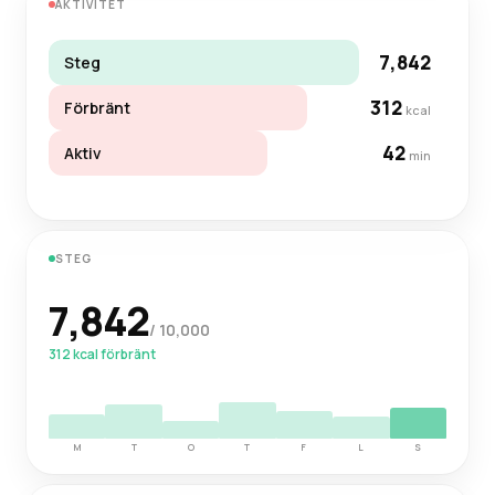
AKTIVITET
7,842
Steg
312
Förbränt
kcal
42
Aktiv
min
STEG
7,842
/ 10,000
312 kcal förbränt
M
T
O
T
F
L
S