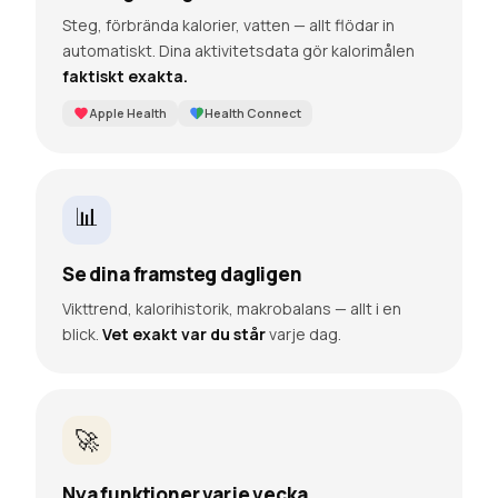
Steg, förbrända kalorier, vatten — allt flödar in
automatiskt. Dina aktivitetsdata gör kalorimålen
faktiskt exakta.
Apple Health
Health Connect
📊
Se dina framsteg dagligen
Vikttrend, kalorihistorik, makrobalans — allt i en
blick.
Vet exakt var du står
varje dag.
🚀
Nya funktioner varje vecka