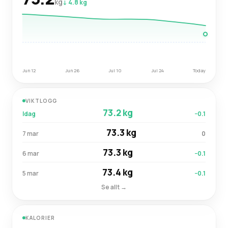
kg
↓ 4.8 kg
Jun 12
Jun 26
Jul 10
Jul 24
Today
VIKTLOGG
73.2 kg
Idag
−0.1
73.3 kg
7 mar
0
73.3 kg
6 mar
−0.1
73.4 kg
5 mar
−0.1
Se allt →
KALORIER