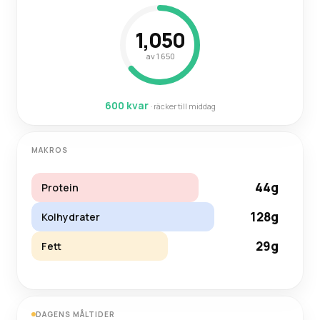
1,050
av 1 650
600 kvar
· räcker till middag
MAKROS
44g
Protein
128g
Kolhydrater
29g
Fett
DAGENS MÅLTIDER