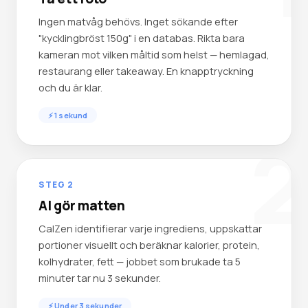
Ingen matvåg behövs. Inget sökande efter
"kycklingbröst 150g" i en databas. Rikta bara
kameran mot vilken måltid som helst — hemlagad,
restaurang eller takeaway. En knapptryckning
och du är klar.
⚡ 1 sekund
2
STEG 2
AI gör matten
CalZen identifierar varje ingrediens, uppskattar
portioner visuellt och beräknar kalorier, protein,
kolhydrater, fett — jobbet som brukade ta 5
minuter tar nu 3 sekunder.
⚡ Under 3 sekunder