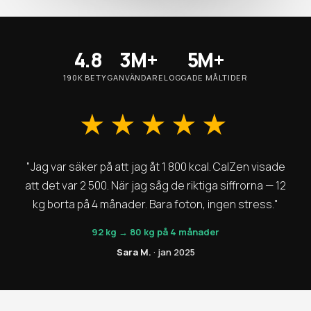
4.8
3M+
5M+
190K BETYG
ANVÄNDARE
LOGGADE MÅLTIDER
★★★★★
"Jag var säker på att jag åt 1 800 kcal. CalZen visade
att det var 2 500. När jag såg de riktiga siffrorna — 12
kg borta på 4 månader. Bara foton, ingen stress."
92 kg → 80 kg på 4 månader
Sara M.
· jan 2025