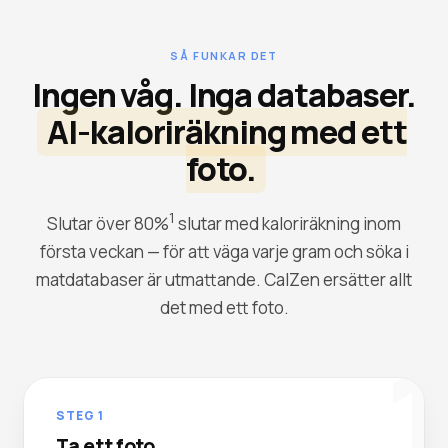
SÅ FUNKAR DET
Ingen våg. Inga databaser.
AI-kaloriräkning med ett
foto.
1
Slutar över 80%
slutar med kaloriräkning inom
första veckan — för att väga varje gram och söka i
matdatabaser är utmattande. CalZen ersätter allt
det med ett foto.
1
STEG 1
Ta ett foto