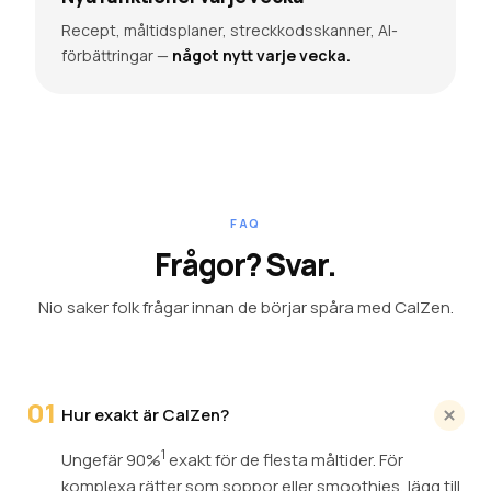
Recept, måltidsplaner, streckkodsskanner, AI-
förbättringar —
något nytt varje vecka.
FAQ
Frågor?
Svar.
Nio saker folk frågar innan de börjar spåra med CalZen.
01
Hur exakt är CalZen?
1
Ungefär 90%
exakt för de flesta måltider. För
komplexa rätter som soppor eller smoothies, lägg till