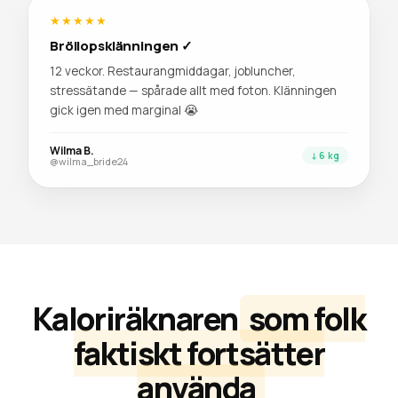
★★★★★
Bröllopsklänningen ✓
12 veckor. Restaurangmiddagar, jobluncher,
stressätande — spårade allt med foton. Klänningen
gick igen med marginal 😭
Wilma B.
↓ 6 kg
@wilma_bride24
Kaloriräknaren
som folk
faktiskt fortsätter
använda