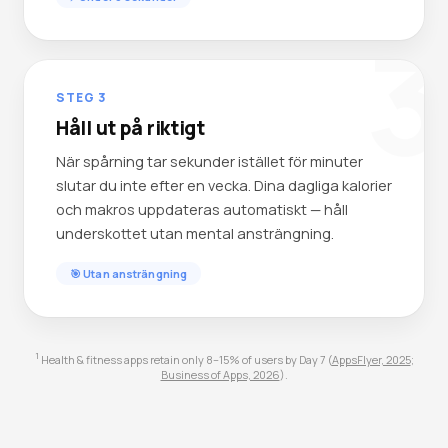
3
STEG 3
Håll ut på riktigt
När spårning tar sekunder istället för minuter
slutar du inte efter en vecka. Dina dagliga kalorier
och makros uppdateras automatiskt — håll
underskottet utan mental ansträngning.
🎯 Utan ansträngning
1
Health & fitness apps retain only 8–15% of users by Day 7 (
AppsFlyer, 2025
;
Business of Apps, 2026
).