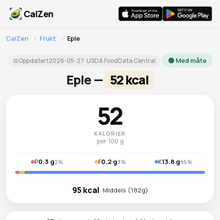
CalZen
CalZen
›
Frukt
›
Eple
🟢 Med måte
📅
Oppdatert
2026-05-27
· USDA FoodData Central
Eple —
52 kcal
52
KALORIER
per 100 g
0.3 g
0.2 g
13.8 g
P
F
K
2%
3%
95%
95 kcal
· Middels (182g)