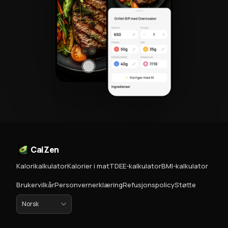
CalZen
Kalorikalkulator
Kalorier i mat
TDEE-kalkulator
BMI-kalkulator
Brukervilkår
Personvernerklæring
Refusjonspolicy
Støtte