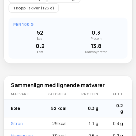
1 kopp i skiver (125 g)
PER 100 G
52
0.3
kcal
Protein
0.2
13.8
Fett
Karbohydrater
Sammenlign med lignende matvarer
MATVARE
KALORIER
PROTEIN
FETT
0.2
Eple
52 kcal
0.3 g
g
Sitron
29 kcal
1.1 g
0.3 g
Vannmelon
30 kcal
0.6 g
0.2 g