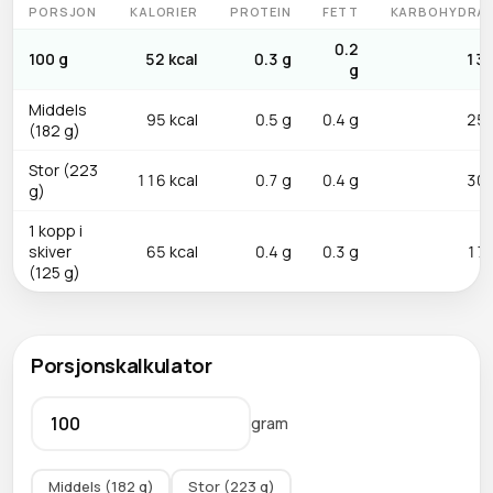
PORSJON
KALORIER
PROTEIN
FETT
KARBOHYDRA
0.2
100 g
52 kcal
0.3 g
13.
g
Middels
95 kcal
0.5 g
0.4 g
25.
(182 g)
Stor (223
116 kcal
0.7 g
0.4 g
30.
g)
1 kopp i
skiver
65 kcal
0.4 g
0.3 g
17.
(125 g)
Porsjonskalkulator
gram
Middels (182 g)
Stor (223 g)