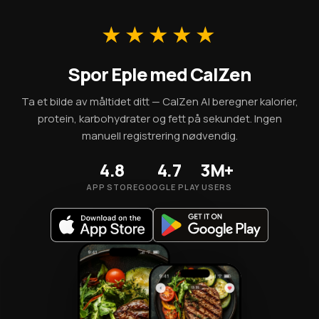
porsjonsstørrelser — én porsjon er omtrent 95 kcal.
★★★★★
Spor Eple med CalZen
Ta et bilde av måltidet ditt — CalZen AI beregner kalorier,
protein, karbohydrater og fett på sekundet. Ingen
manuell registrering nødvendig.
4.8
4.7
3M+
APP STORE
GOOGLE PLAY
USERS