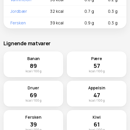
Jordbær
32 kcal
0.7 g
0.3 g
Fersken
39 kcal
0.9 g
0.3 g
Lignende matvarer
Banan
Pære
89
57
kcal / 100 g
kcal / 100 g
Druer
Appelsin
69
47
kcal / 100 g
kcal / 100 g
Fersken
Kiwi
39
61
kcal / 100 g
kcal / 100 g