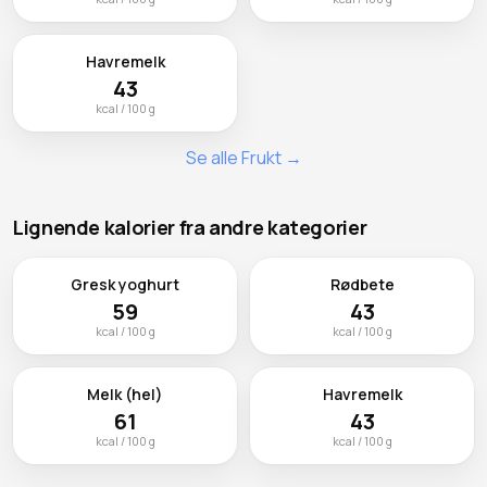
Havremelk
43
kcal / 100 g
Se alle Frukt →
Lignende kalorier fra andre kategorier
Gresk yoghurt
Rødbete
59
43
kcal / 100 g
kcal / 100 g
Melk (hel)
Havremelk
61
43
kcal / 100 g
kcal / 100 g