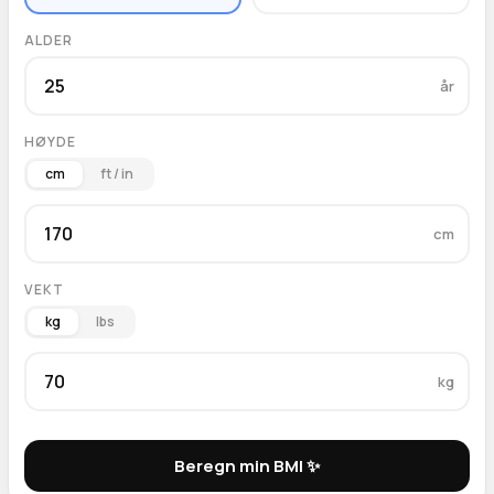
ALDER
år
HØYDE
cm
ft / in
cm
VEKT
kg
lbs
kg
Beregn min BMI ✨