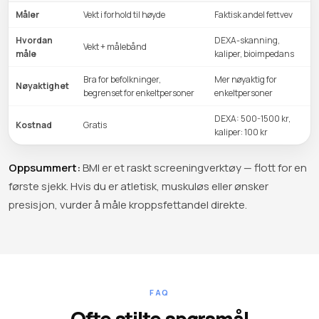
Måler
Vekt i forhold til høyde
Faktisk andel fettvev
Hvordan
DEXA-skanning,
Vekt + målebånd
måle
kaliper, bioimpedans
Bra for befolkninger,
Mer nøyaktig for
Nøyaktighet
begrenset for enkeltpersoner
enkeltpersoner
DEXA: 500-1500 kr,
Kostnad
Gratis
kaliper: 100 kr
Oppsummert:
BMI er et raskt screeningverktøy — flott for en
første sjekk. Hvis du er atletisk, muskuløs eller ønsker
presisjon, vurder å måle kroppsfettandel direkte.
FAQ