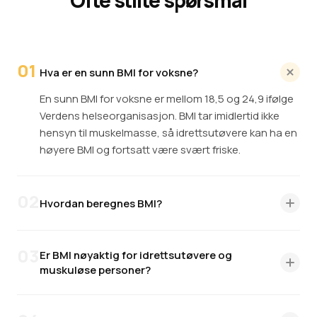
Ofte stilte spørsmål
01
Hva er en sunn BMI for voksne?
En sunn BMI for voksne er mellom 18,5 og 24,9 ifølge
Verdens helseorganisasjon. BMI tar imidlertid ikke
hensyn til muskelmasse, så idrettsutøvere kan ha en
høyere BMI og fortsatt være svært friske.
02
Hvordan beregnes BMI?
BMI beregnes ved å dele vekt i kilo på høyde i meter i
andre potens (BMI = kg/m²). For imperiale enheter:
03
Er BMI nøyaktig for idrettsutøvere og
multipliser vekt i pund med 703, del deretter på høyde
muskuløse personer?
i tommer i andre potens.
Nei. BMI kan ikke skille mellom muskel- og fettvev.
Idrettsutøvere, kroppsbyggere og personer med