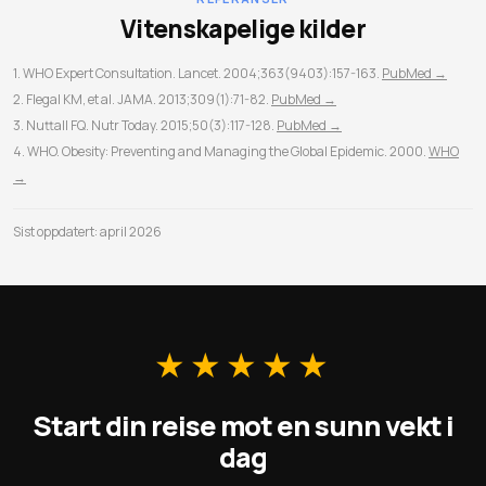
Vitenskapelige kilder
1. WHO Expert Consultation. Lancet. 2004;363(9403):157-163.
PubMed →
2. Flegal KM, et al. JAMA. 2013;309(1):71-82.
PubMed →
3. Nuttall FQ. Nutr Today. 2015;50(3):117-128.
PubMed →
4. WHO. Obesity: Preventing and Managing the Global Epidemic. 2000.
WHO
→
Sist oppdatert: april 2026
★★★★★
Start din reise mot en sunn vekt i
dag