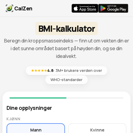
CalZen
BMI-kalkulator
Beregn din kroppsmasseindeks — finn ut om vekten din er
i det sunne området basert på høyden din, og se din
idealvekt.
★★★★★
4.8
· 3M+ brukere verden over
WHO-standarder
Dine opplysninger
KJØNN
Mann
Kvinne