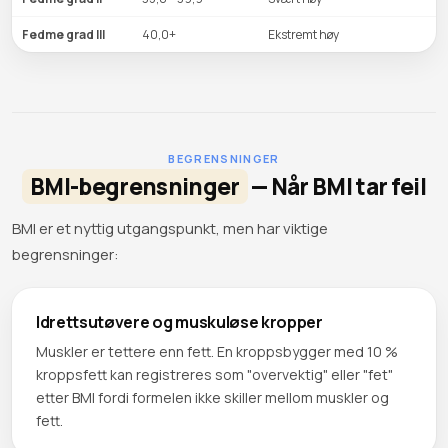
Fedme grad III
40,0+
Ekstremt høy
BEGRENSNINGER
BMI-begrensninger
— Når BMI tar feil
BMI er et nyttig utgangspunkt, men har viktige
begrensninger:
Idrettsutøvere og muskuløse kropper
Muskler er tettere enn fett. En kroppsbygger med 10 %
kroppsfett kan registreres som "overvektig" eller "fet"
etter BMI fordi formelen ikke skiller mellom muskler og
fett.