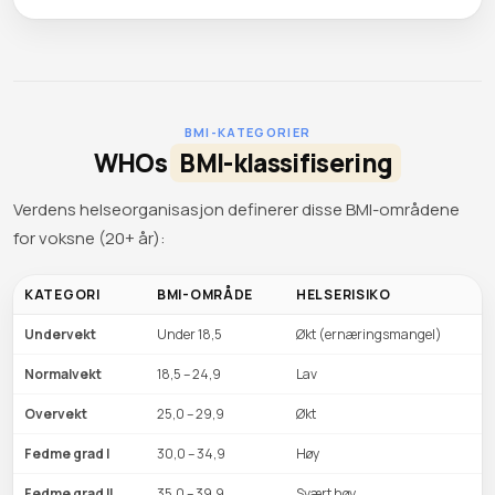
BMI-KATEGORIER
WHOs
BMI-klassifisering
Verdens helseorganisasjon definerer disse BMI-områdene
for voksne (20+ år):
KATEGORI
BMI-OMRÅDE
HELSERISIKO
Undervekt
Under 18,5
Økt (ernæringsmangel)
Normalvekt
18,5 – 24,9
Lav
Overvekt
25,0 – 29,9
Økt
Fedme grad I
30,0 – 34,9
Høy
Fedme grad II
35,0 – 39,9
Svært høy