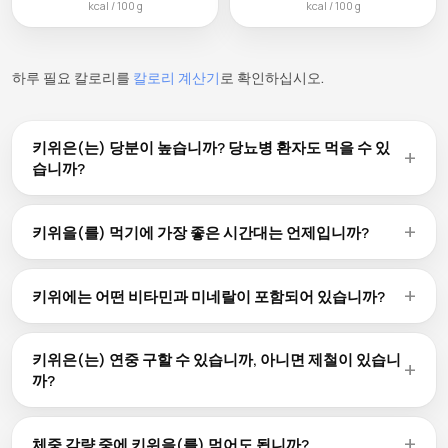
kcal / 100 g
kcal / 100 g
하루 필요 칼로리를
칼로리 계산기
로 확인하십시오.
키위은(는) 당분이 높습니까? 당뇨병 환자도 먹을 수 있
습니까?
키위은(는) 100g당 14.7g의 탄수화물을 함유하고 있으며, 이
중 천연 당분이 포함되어 있습니다. 당뇨병 환자도 키위을(를)
키위을(를) 먹기에 가장 좋은 시간대는 언제입니까?
적당량 섭취할 수 있습니다. 1회 제공량(42 kcal)이 적절한 양입
키위을(를) 먹기에 정해진 '최적의 시간'은 없습니다. 아침 에너
니다. 단백질이나 건강한 지방과 함께 섭취하면 당분 흡수를 늦
지 보충, 운동 30~60분 전 간식, 식후 건강한 디저트로 모두 적
출 수 있습니다.
키위에는 어떤 비타민과 미네랄이 포함되어 있습니까?
합합니다. 100g당 61 kcal로 하루 중 어느 때나 간편하게 섭취할
키위은(는) 필수 비타민과 미네랄의 천연 공급원입니다. 대부분
수 있습니다.
의 과일에는 비타민 C, 칼륨, 식이섬유(키위의 경우 100g당 3g)
키위은(는) 연중 구할 수 있습니까, 아니면 제철이 있습니
가 풍부합니다. 전체 미량 영양소 정보는 위의 영양 성분표를 확
까?
인하십시오.
구매 가능 여부는 지역에 따라 다릅니다. 대부분의 매장에서는
글로벌 공급망 덕분에 키위을(를) 연중 구할 수 있지만, 제철에
체중 감량 중에 키위을(를) 먹어도 됩니까?