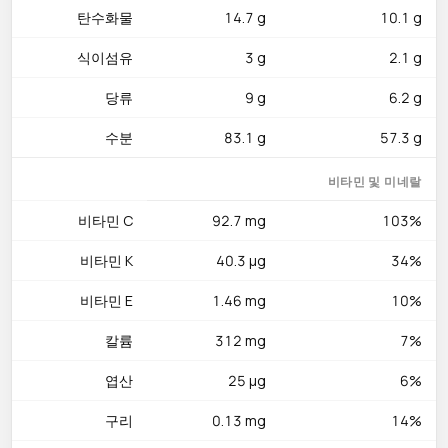
탄수화물
14.7 g
10.1 g
비타민 E는 1.46 mg(DRV의 약 10%), 칼륨은 312 mg(DRV의 약
9%), 엽산은 25 µg(DRV의 약 6%), 구리는 0.13 mg이 포함됩니다.
식이섬유
3 g
2.1 g
액티니딘(actinidin)이라는 단백질 분해 효소도 함유되어 있어 소
화를 돕습니다. 항산화 색소인 루테인과 제아잔틴도 소량 들어 있
당류
9 g
6.2 g
어 눈 건강에 기여합니다.
수분
83.1 g
57.3 g
맛있게 먹는 법
비타민 및 미네랄
키위는 엄지손가락으로 살짝 눌렀을 때 부드럽게 들어갈 때가 최
적 숙성기입니다. 반으로 잘라 숟가락으로 떠먹는 것이 가장 간단
비타민 C
92.7 mg
103%
합니다. 껍질을 얇게 벗긴 후 슬라이스하여 요거트 파르페, 과일 타
비타민 K
40.3 µg
34%
르트, 스무디에 활용하세요. 한국 방식으로는 키위를 갈아 냉채 소
스에 넣어 새콤한 맛을 내거나, 얇게 슬라이스하여 화채에 띄우면
비타민 E
1.46 mg
10%
색감과 영양을 동시에 높일 수 있습니다. 잠들기 1시간 전 키위 2알
을 먹으면 수면 질 개선에 도움이 된다는 연구도 있습니다. 혈액 응
칼륨
312 mg
7%
고 억제제(와파린)를 복용 중이라면 비타민 K가 높은 키위 섭취량
엽산
25 µg
6%
을 의사와 상담하세요.
구리
0.13 mg
14%