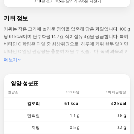
🚶
10
분 걷기
·
🏃
5
분 달리기
·
🚴
6
분 자전거
키위 정보
키위는 작은 크기에 놀라운 영양을 압축해 담은 과일입니다. 100 g
당 61 kcal이며 탄수화물 14.7 g, 식이섬유 3 g을 공급합니다. 특히
비타민 C 함량은 과일 중 최상위권으로, 하루에 키위 한두 알이면
비타민 C 일일 권장량을 충분히 채울 수 있습니다. 녹색 과육의 키
위는 물론 황금 키위(골든 키위)도 있으며, 골든 키위는 비타민 C
더 보기
함량이 더욱 높습니다. 뉴질랜드와 이탈리아가 주요 생산국이며,
한국에서는 주로 수입해 먹지만 제주도에서 일부 재배됩니다. 숙
면에 도움이 된다는 연구 결과도 있어 '잠 잘 자는 과일'로 주목받
영양 성분표
기도 합니다.
영양소
100 G당
1회 제공량당
포함된 영양소
칼로리
61 kcal
42 kcal
키위의 비타민 C는 100 g당 92.7 mg으로 DRV의 약 103%를 충족
단백질
1.1 g
0.8 g
합니다. 즉, 키위 한 알(약 75 g)이면 하루 비타민 C 권장량을 대부
분 채울 수 있습니다. 비타민 K는 40.3 µg(DRV의 약 45%)으로 과
지방
0.5 g
0.3 g
일 중 가장 높은 수준이며, 혈액 응고와 뼈 건강에 필수적입니다.