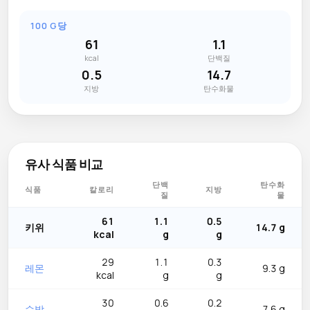
100 G당
61
1.1
kcal
단백질
0.5
14.7
지방
탄수화물
유사 식품 비교
단백
탄수화
식품
칼로리
지방
질
물
61
1.1
0.5
키위
14.7 g
kcal
g
g
29
1.1
0.3
레몬
9.3 g
kcal
g
g
30
0.6
0.2
수박
7.6 g