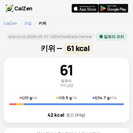
CalZen
CalZen
›
과일
›
키위
🟢 칼로리 프리
📅
업데이트:
2026-05-27
· USDA FoodData Central
키위 —
61 kcal
61
칼로리
100 g당
1.1 g
0.5 g
14.7 g
단
지
탄
6%
7%
87%
42 kcal
· 중간 (69g)