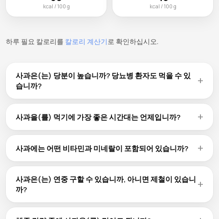
kcal / 100 g
kcal / 100 g
하루 필요 칼로리를
칼로리 계산기
로 확인하십시오.
사과은(는) 당분이 높습니까? 당뇨병 환자도 먹을 수 있
습니까?
사과은(는) 100g당 13.8g의 탄수화물을 함유하고 있으며, 이 중
천연 당분이 포함되어 있습니다. 당뇨병 환자도 사과을(를) 적
사과을(를) 먹기에 가장 좋은 시간대는 언제입니까?
당량 섭취할 수 있습니다. 1회 제공량(95 kcal)이 적절한 양입니
사과을(를) 먹기에 정해진 '최적의 시간'은 없습니다. 아침 에너
다. 단백질이나 건강한 지방과 함께 섭취하면 당분 흡수를 늦출
지 보충, 운동 30~60분 전 간식, 식후 건강한 디저트로 모두 적
수 있습니다.
사과에는 어떤 비타민과 미네랄이 포함되어 있습니까?
합합니다. 100g당 52 kcal로 하루 중 어느 때나 간편하게 섭취
사과은(는) 필수 비타민과 미네랄의 천연 공급원입니다. 대부분
할 수 있습니다.
의 과일에는 비타민 C, 칼륨, 식이섬유(사과의 경우 100g당
사과은(는) 연중 구할 수 있습니까, 아니면 제철이 있습니
2.4g)가 풍부합니다. 전체 미량 영양소 정보는 위의 영양 성분
까?
표를 확인하십시오.
구매 가능 여부는 지역에 따라 다릅니다. 대부분의 매장에서는
글로벌 공급망 덕분에 사과을(를) 연중 구할 수 있지만, 제철에