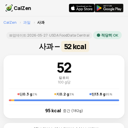
CalZen
CalZen
›
과일
›
사과
🟢 적당히 OK
📅
업데이트:
2026-05-27
· USDA FoodData Central
사과 —
52 kcal
52
칼로리
100 g당
0.3 g
0.2 g
13.8 g
단
지
탄
2%
3%
95%
95 kcal
· 중간 (182g)