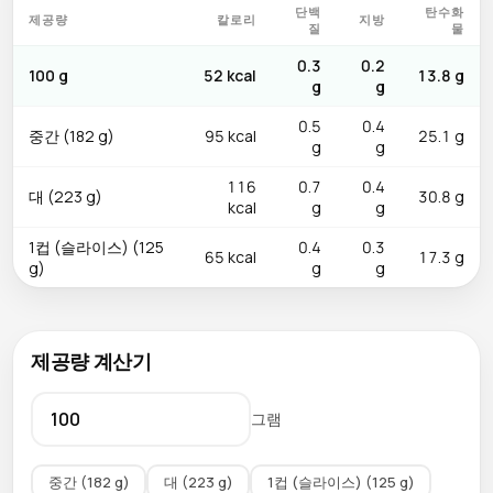
단백
탄수화
제공량
칼로리
지방
질
물
0.3
0.2
100 g
52 kcal
13.8 g
g
g
0.5
0.4
중간 (182 g)
95 kcal
25.1 g
g
g
116
0.7
0.4
대 (223 g)
30.8 g
kcal
g
g
1컵 (슬라이스) (125
0.4
0.3
65 kcal
17.3 g
g)
g
g
제공량 계산기
그램
중간 (182 g)
대 (223 g)
1컵 (슬라이스) (125 g)