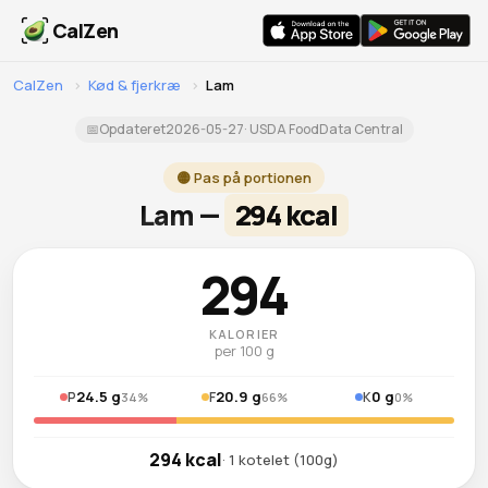
CalZen
CalZen
›
Kød & fjerkræ
›
Lam
📅
Opdateret
2026-05-27
· USDA FoodData Central
🟡 Pas på portionen
Lam —
294 kcal
294
KALORIER
per 100 g
24.5 g
20.9 g
0 g
P
F
K
34%
66%
0%
294 kcal
· 1 kotelet (100g)