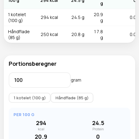
100 g
294 kcal
24.5 g
0 
g
1 kotelet
20.9
294 kcal
24.5 g
0.0 
(100 g)
g
Håndflade
17.8
250 kcal
20.8 g
0.0 
(85 g)
g
Portionsberegner
gram
1 kotelet (100 g)
Håndflade (85 g)
PER 100 G
294
24.5
kcal
Protein
20.9
0