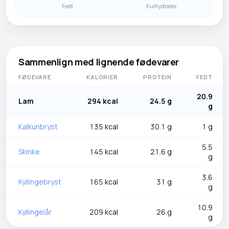
Fedt
Kulhydrater
Sammenlign med lignende fødevarer
FØDEVARE
KALORIER
PROTEIN
FEDT
20.9
Lam
294 kcal
24.5 g
g
Kalkunbryst
135 kcal
30.1 g
1 g
5.5
Skinke
145 kcal
21.6 g
g
3.6
Kyllingebryst
165 kcal
31 g
g
10.9
Kyllingelår
209 kcal
26 g
g