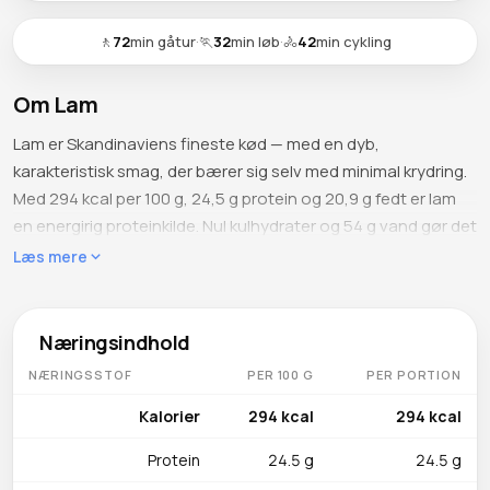
🚶
72
min gåtur
·
🏃
32
min løb
·
🚴
42
min cykling
Om Lam
Lam er Skandinaviens fineste kød — med en dyb,
karakteristisk smag, der bærer sig selv med minimal krydring.
Med 294 kcal per 100 g, 24,5 g protein og 20,9 g fedt er lam
en energirig proteinkilde. Nul kulhydrater og 54 g vand gør det
til rent kødnæring. Lammekød er særligt værdsat i dansk
Læs mere
påskemad og festlige anledninger.
Hvad indeholder det
Næringsindhold
Vitamin B12 (2,39 µg, ca. 100 % DV) er essentielt for
NÆRINGSSTOF
PER 100 G
PER PORTION
nervesystemet, zink (4,46 mg, ca. 41 % DV) styrker
immunforsvaret, niacin (6,66 mg, ca. 42 % DV) driver
Kalorier
294 kcal
294 kcal
energistofskiftet, og selen (26 µg, ca. 47 % DV) beskytter
Protein
24.5 g
24.5 g
mod oxidativ stress. Jern (1,88 mg, ca. 10 % DV) som hæm-