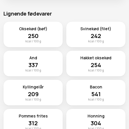
Lignende fødevarer
Oksekød (bøf)
Svinekød (filet)
250
242
kcal / 100 g
kcal / 100 g
And
Hakket oksekød
337
254
kcal / 100 g
kcal / 100 g
Kyllingelår
Bacon
209
541
kcal / 100 g
kcal / 100 g
Pommes frites
Honning
312
304
kcal / 100 g
kcal / 100 g