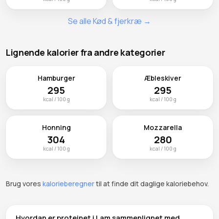
Se alle Kød & fjerkræ →
Lignende kalorier fra andre kategorier
Hamburger
Æbleskiver
295
295
kcal / 100 g
kcal / 100 g
Honning
Mozzarella
304
280
kcal / 100 g
kcal / 100 g
Brug vores
kalorieberegner
til at finde dit daglige kaloriebehov.
Hvordan er proteinet i Lam sammenlignet med