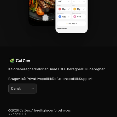
CalZen
Kalorieberegner
Kalorier i mad
TDEE-beregner
BMI-beregner
Brugsvilkår
Privatlivspolitik
Refusionspolitik
Support
© 2026 CalZen. Alle rettigheder forbeholdes.
42apps LLC