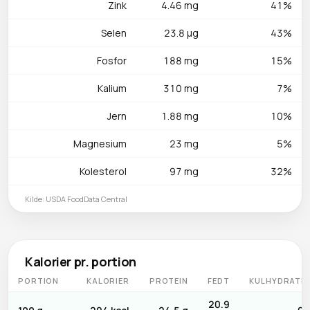
granatæblekerner.
Zink
4.46 mg
41%
Selen
23.8 µg
43%
Fosfor
188 mg
15%
Kalium
310 mg
7%
Jern
1.88 mg
10%
Magnesium
23 mg
5%
Kolesterol
97 mg
32%
Kilde: USDA FoodData Central
Kalorier pr. portion
PORTION
KALORIER
PROTEIN
FEDT
KULHYDRATE
20.9