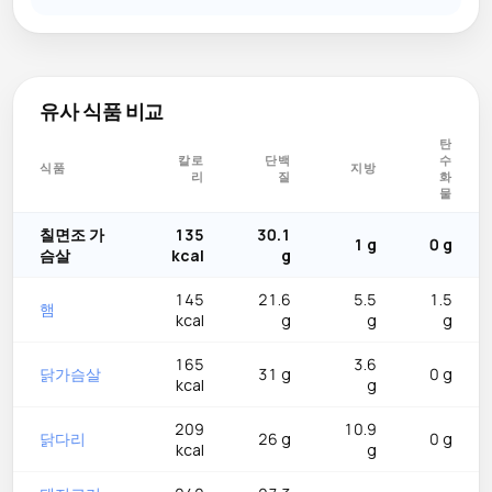
유사 식품 비교
탄
칼로
단백
수
식품
지방
리
질
화
물
칠면조 가
135
30.1
1 g
0 g
슴살
kcal
g
145
21.6
5.5
1.5
햄
kcal
g
g
g
165
3.6
닭가슴살
31 g
0 g
kcal
g
209
10.9
닭다리
26 g
0 g
kcal
g