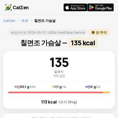
CalZen
CalZen
›
육류
›
칠면조 가슴살
🟡 양 주의
📅
업데이트:
2026-05-27
· USDA FoodData Central
칠면조 가슴살 —
135 kcal
135
칼로리
100 g당
30.1 g
1 g
0 g
단
지
탄
93%
7%
0%
113 kcal
· 1조각 (84g)