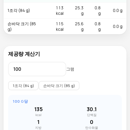
113
25.3
0.8
1조각 (84 g)
0.0 g
kcal
g
g
손바닥 크기 (85
115
25.6
0.8
0.0 g
g)
kcal
g
g
제공량 계산기
그램
1조각 (84 g)
손바닥 크기 (85 g)
100 G당
135
30.1
kcal
단백질
1
0
지방
탄수화물