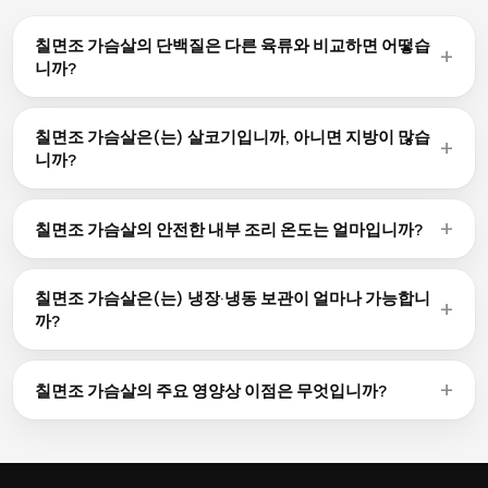
칠면조 가슴살의 단백질은 다른 육류와 비교하면 어떻습
니까?
칠면조 가슴살은(는) 100g당 30.1g의 단백질을 함유하고 있어
대부분의 다른 육류와 비슷한 수준입니다. 닭가슴살은 약 31g,
칠면조 가슴살은(는) 살코기입니까, 아니면 지방이 많습
소고기는 약 26g, 돼지고기는 약 27g(모두 100g당)입니다. 단
니까?
백질 함량은 부위와 조리 방법에 따라 달라질 수 있습니다.
100g당 1g의 지방을 함유한 칠면조 가슴살이(가) 살코기인지
지방이 많은지 판단할 수 있습니다. 100g당 지방이 10g 미만이
칠면조 가슴살의 안전한 내부 조리 온도는 얼마입니까?
면 일반적으로 살코기로 분류됩니다. 눈에 보이는 지방을 제거
식품 안전 지침에 따르면 가금류는 74°C(165°F), 간 고기는
하고, 튀기는 대신 그릴이나 오븐에서 구우면 지방 함량을 더 줄
71°C(160°F), 소고기·돼지고기·양고기 덩어리는 최소
일 수 있습니다.
칠면조 가슴살은(는) 냉장·냉동 보관이 얼마나 가능합니
63°C(145°F)에서 3분간 휴지 시간을 두고 조리하는 것이 권장
까?
됩니다. 반드시 육류 온도계로 확인하십시오.
생 칠면조 가슴살은(는) 냉장고(0~4°C)에서 1~2일, 냉동고
(-18°C)에서 부위에 따라 4~12개월 보관할 수 있습니다. 조리
칠면조 가슴살의 주요 영양상 이점은 무엇입니까?
된 음식은 냉장 보관 시 3~4일간 안전합니다. 단단히 랩으로 싸
30.1g의 단백질 외에도 칠면조 가슴살은(는) 생체이용률이 높
거나 밀폐 용기를 사용하여 냉동 화상을 방지하십시오.
은 철분, 아연, 비타민 B군(특히 동물성 식품에 거의 한정된
B12)의 공급원입니다. 100g당 135 kcal과 함께 이러한 필수 미