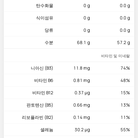
탄수화물
0 g
0.0 g
신경전달물질 합성과 면역 반응 조절에 중요하며, 비타민 B12
0.37 µg은 신경 건강과 적혈구 형성을 지원합니다. 인 213 mg은 뼈
식이섬유
0 g
0.0 g
와 치아를 강화하고, 칼륨 293 mg은 혈압 조절에 기여합니다. 아
연 2.03 mg은 면역 기능을 보강하고, 마그네슘 27 mg은 근육 기능
당류
0 g
0.0 g
을 지원합니다. 리보플라빈 0.14 mg, 판토텐산 0.66 mg, 철분 1.4
수분
68.1 g
57.2 g
mg도 고루 함유되어 있습니다.
비타민 및 미네랄
맛있게 먹는 법
칠면조 가슴살은 수분이 쉽게 날아가는 특성이 있으므로 브라이
니아신 (B3)
11.8 mg
74%
닝(물 1리터에 소금 60 g, 설탕 30 g을 녹여 6~12시간 재우기)을
비타민 B6
0.81 mg
48%
하면 촉촉함을 유지할 수 있습니다. 한국식으로는 닭가슴살과 동
일한 방식으로 활용할 수 있으며, 고추장 양념에 재워 구운 칠면조
비타민 B12
0.37 µg
15%
구이나 참기름 드레싱을 곁들인 칠면조 채소 비빔밥이 잘 어울립
니다. 서양식으로는 로즈마리, 타임, 올리브오일과 함께 오븐에서
판토텐산 (B5)
0.66 mg
13%
천천히 구우면 향긋하고 촉촉한 스테이크가 완성됩니다. 냉동 후
리보플라빈 (B2)
0.14 mg
11%
슬라이스해 샌드위치 속재료로 활용하거나, 국물 요리에 넣어 단
백질을 보충하는 방법도 있습니다. 레몬즙을 곁들이면 철분 흡수
셀레늄
30.2 µg
55%
율도 높아집니다.