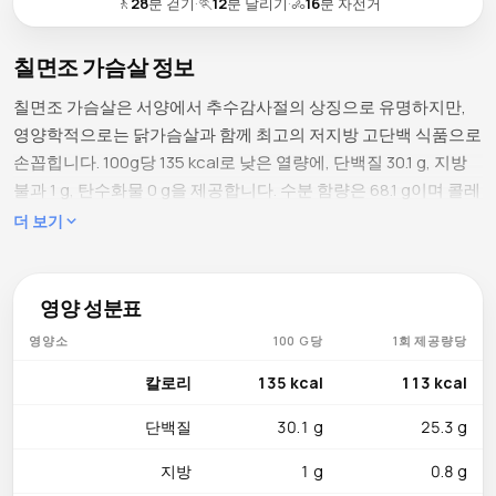
🚶
28
분 걷기
·
🏃
12
분 달리기
·
🚴
16
분 자전거
칠면조 가슴살 정보
칠면조 가슴살은 서양에서 추수감사절의 상징으로 유명하지만,
영양학적으로는 닭가슴살과 함께 최고의 저지방 고단백 식품으로
손꼽힙니다. 100g당 135 kcal로 낮은 열량에, 단백질 30.1 g, 지방
불과 1 g, 탄수화물 0 g을 제공합니다. 수분 함량은 68.1 g이며 콜레
스테롤은 83 mg입니다. 닭가슴살보다 단백질 함량이 약간 낮지만
더 보기
지방 함량도 훨씬 낮아 지방 대비 단백질 비율이 탁월합니다. 트립
토판이라는 아미노산이 풍부해 세로토닌과 멜라토닌 생산을 촉진
하므로 기분 안정과 수면의 질 개선에 도움이 된다는 연구도 있습
영양 성분표
니다.
영양소
100 G당
1회 제공량당
포함된 영양소
칼로리
135 kcal
113 kcal
칠면조 가슴살에는 나이아신 11.8 mg이 풍부해 일일 권장 섭취량
단백질
30.1 g
25.3 g
의 약 74~84%를 공급하며, 에너지 대사와 뇌 기능을 지원합니다.
셀레늄 30.2 µg은 일일 권장 섭취량(55 µg)의 약 55%를 충족해
지방
1 g
0.8 g
갑상선 건강과 항산화 방어를 강화합니다. 비타민 B6 0.81 mg은