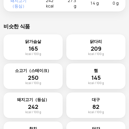
돼지고기
242
27.3
14 g
0 g
（등심）
kcal
g
비슷한 식품
닭가슴살
닭다리
165
209
kcal / 100 g
kcal / 100 g
소고기（스테이크）
햄
250
145
kcal / 100 g
kcal / 100 g
돼지고기（등심）
대구
242
82
kcal / 100 g
kcal / 100 g
참치
달걀