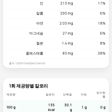
인
213 mg
17%
칼륨
293 mg
6%
아연
2.03 mg
18%
마그네슘
27 mg
6%
철분
1.4 mg
8%
콜레스테롤
83 mg
28%
출처: USDA FoodData Central
1회 제공량별 칼로리
탄수화
제공량
칼로리
단백질
지방
물
135
30.1
100 g
1 g
0 g
kcal
g