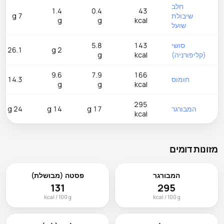
חלב
1.4
0.4
43
שיבולת
7 g
g
g
kcal
שועל
סושי
143
5.8
26.1 g
2 g
(קליפורניה)
kcal
g
9.6
7.9
166
חומוס
14.3 g
g
g
kcal
295
המבורגר
17 g
14 g
24 g
kcal
מזונות דומים
המבורגר
פסטה (מבושלת)
131
295
kcal / 100 g
kcal / 100 g