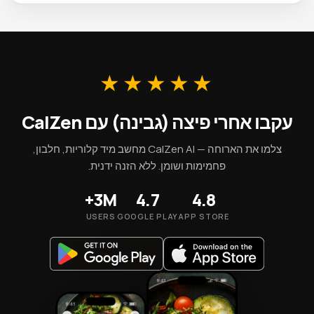
קררו שאריות פיצה (גבינה) תוך שעתיים מהבישול במיכל אטום. רוב
המנות המוכנות בטוחות ל-3–4 ימים ב-0–4°C. לאחסון ארוך יותר,
הקפיאו במנות בודדות לעד 2–3 חודשים. חממו תמיד לפחות
ל-74°C (165°F) לפני אכילה.
★★★★★
עקבו אחרי פיצה (גבינה) עם CalZen
צלמו את הארוחה — CalZen AI מחשב מיד קלוריות, חלבון,
פחמימות ושומן. ללא הזנה ידנית.
3M+
4.7
4.8
USERS
GOOGLE PLAY
APP STORE