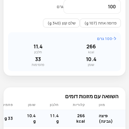
גרם
פרוסה אחת (107 g)
שלם קטן (340 g)
ל-100 גרם
11.4
266
kcal
חלבון
33
10.4
שומן
פחמימות
השוואה עם מזונות דומים
מזון
קלוריות
חלבון
שומן
פחמימות
פיצה
266
11.4
10.4
33 g
(גבינה)
kcal
g
g