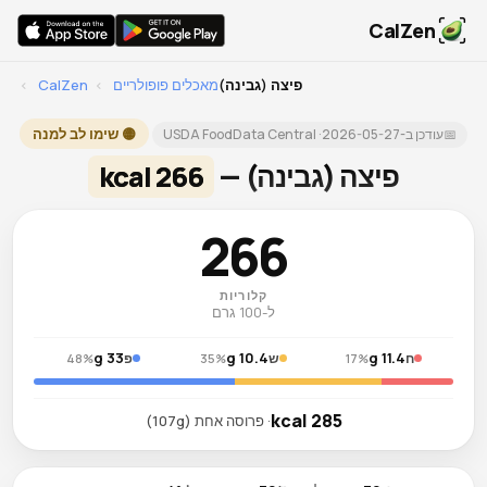
CalZen
פיצה (גבינה)
מאכלים פופולריים
›
CalZen
›
🟡 שימו לב למנה
📅
עודכן ב-
2026-05-27
· USDA FoodData Central
פיצה (גבינה) —
266 kcal
266
קלוריות
ל-100 גרם
33 g
10.4 g
11.4 g
ח
ש
פ
48%
35%
17%
285 kcal
· פרוסה אחת (107g)