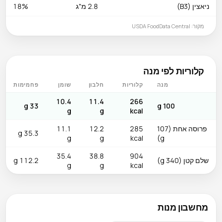
ניאצין (B3)
2.8 מ"ג
18%
מקור: USDA FoodData Central
קלוריות לפי מנה
מנה
קלוריות
חלבון
שומן
פחמימות
10.4
11.4
266
33 g
100 g
g
g
kcal
פרוסה אחת (107
285
12.2
11.1
35.3 g
g
g
kcal
g)
35.4
38.8
904
שלם קטן (340 g)
112.2 g
g
g
kcal
מחשבון מנות