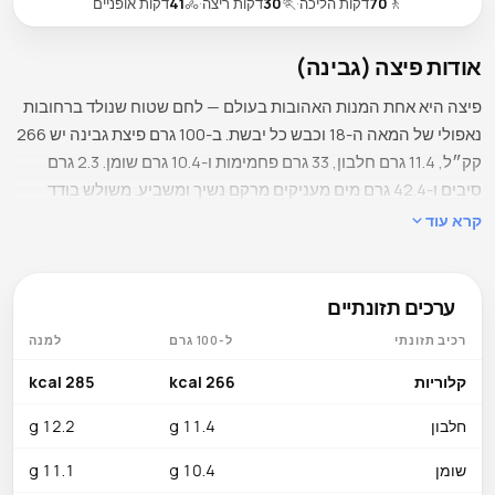
🚶
70
דקות הליכה
·
🏃
30
דקות ריצה
·
🚴
41
דקות אופניים
אודות פיצה (גבינה)
פיצה היא אחת המנות האהובות בעולם — לחם שטוח שנולד ברחובות
נאפולי של המאה ה-18 וכבש כל יבשת. ב-100 גרם פיצת גבינה יש 266
קק״ל, 11.4 גרם חלבון, 33 גרם פחמימות ו-10.4 גרם שומן. 2.3 גרם
סיבים ו-42.4 גרם מים מעניקים מרקם נשיך ומשביע. משולש בודד
(כ-107 גרם) מגיע ל-285 קק״ל — מנה מלאה בפיצרייה חוצה בקלות
קרא עוד
800 קק״ל. ריח הקמח הקלוי, הגבינה המותכת ורוטב העגבנייה הוא
שילוב כמעט בלתי אפשרי לעמוד בפניו.
ערכים תזונתיים
מה בפנים
רכיב תזונתי
ל-100 גרם
למנה
נתרן הוא המיקרו-נוטריינט הבולט ביותר — 640 מ״ג ל-100 גרם,
כ-28% מהמגבלה היומית העליונה, מגיע מהגבינה, הרוטב והבצק.
קלוריות
266 kcal
285 kcal
סידן 180 מ״ג (18% מהצריכה היומית מומלצת) מהמוצרלה תומך
חלבון
11.4 g
12.2 g
בצפיפות עצם ובריאות שיניים. ברזל 2.5 מ״ג (14% מהצריכה היומית
מומלצת) מהקמח המועשר מסייע בהובלת חמצן. זרחן 155 מ״ג (22%
שומן
10.4 g
11.1 g
מהצריכה היומית מומלצת) תורם לבנייה של עצם ושן. סלניום 15 מק״ג