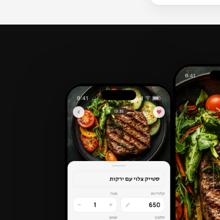
ון שהתיאבון מסופק
הטכנולוגיה
 צחיחים. ההתעקשות
לות, מה שמתאם עם
 יותר של נוגדי חמצון וויטמינים בהשוואה לחלופות בהובלה ארוכה. עם 130 kcal ל-100 גרם, צפיפות
נה בעונה.