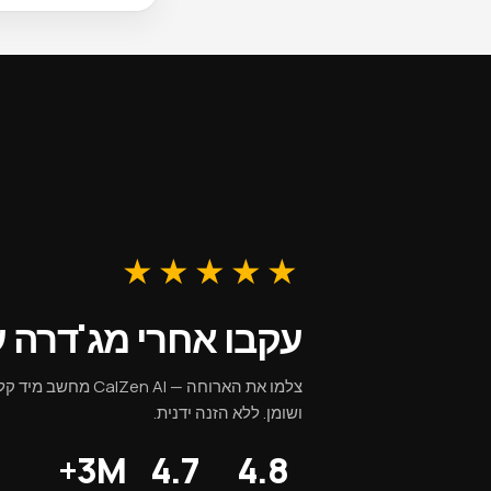
למנה נאכל בדרך כלל א
האקלים הים-תיכוני של
חלקית. הסיבים התזונ
החקלאית הישראלית מו
על מרכיבים טריים ומ
המיקרונוטריינטים של 
★★★★★
עקבו אחרי מג'דרה עם Zen
צלמו את הארוחה — Zen AI
ושומן. ללא הזנה ידנית.
3M+
4.7
4.8