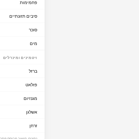
איך להכין הכי טוב
פחמימות
סיבים תזונתיים
סוכר
מערבבים לעיתים, עד לח
התערובת; החצי השני מני
מים
שמשתבחות מיום למחרת
ויטמינים ומינרלים
ברזל
פולאט
מגנזיום
אשלגן
זרחן
נתונים: חישוב מבוסס מתכו