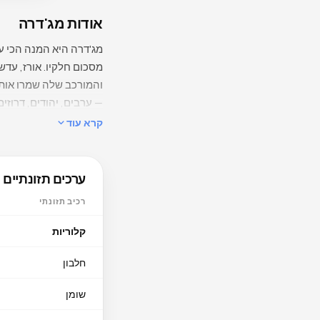
אודות מג'דרה
מג'דרה היא המנה הכי 
והמורכב שלה שמרו אותה
— ערבים, יהודים, דרוזי
אש נמוכה, עד שהוא הופך
קרא עוד
האורז נותן בסיס, הבצל הוא הנשמה. 130 קק״ל בלבד ל-100 גרם — 
מה בפנים
ערכים תזונתיים
רכיב תזונתי
קלוריות
גרם — מהגבוהות בין מנו
שילוב עדשים ואורז יוצר
חלבון
שומן
מטבח.