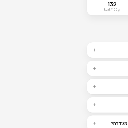
132
kcal / 100 g
המטבח הישראלי הוא אחד ממסורות הפיוז׳ן הגדולות בעולם — בנוי מזיכרונות אוכל של עולים יהודים מיותר מ-100
ה מנות שהפכו
למאכלי לאום. מג'דרה עשוי לשאת שורשים בכל אחת ממסורות אלה, אך עובר לבישול הישראלי היומיומי. עם 130 kcal
ל אש נמוכה כל
הספרדיות, הכבישה
תר מההכנה של ימות
 את הטעם ומעלה את תכולת השומן
אפל בפיתה, סביח,
מנוהל לארוחה מהירה
ט טרי שמוסיפים טעם ללא
טאבולה, לבנה,
מוחמרה וירקות כבושים. טקס טרום-הארוחה הזה ממלא את השולחן לפני שמגיע אפילו מנה ראשונה. מג'דרה עם 260 kcal
מג'דרה?