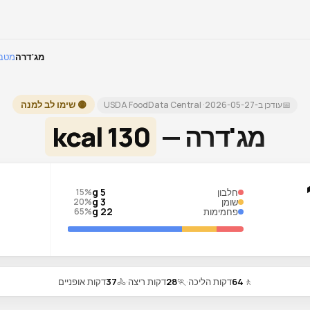
מג'דרה
מטבח
🟡 שימו לב למנה
📅
עודכן ב-
2026-05-27
· USDA FoodData Central
מג'דרה —
130 kcal
5 g
חלבון
15%
3 g
שומן
20%
22 g
פחמימות
65%
🚶
64
דקות הליכה
·
🏃
28
דקות ריצה
·
🚴
37
דקות אופניים