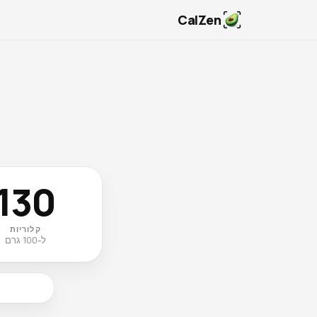
CalZen
130
קלוריות
ל-100 גרם