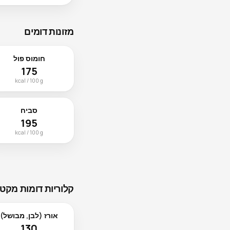
מזונות דומים
חומוס פול
175
kcal / 100 g
סביח
195
kcal / 100 g
קלוריות דומות מקטג
אורז (לבן, מבושל)
130