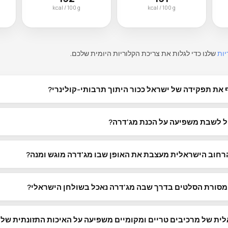
kcal / 100 g
kcal / 100 g
יות
שלנו כדי לגלות את צריכת הקלוריות היומית שלכם.
את תפקידה של ישראל ככור היתוך תרבותי-קולינרי?
יות, תימניות, עיראקיות, איראניות, מזרח-אירופיות ואתיופיות — כל אחת תרמ
ל לשבת משפיעה על הכנת מג'דרה?
 עצמו, מה שהוביל לאורך ההיסטוריה לפיתוח מנות בישול ארוך: חמין הנשאר ע
ופיל התזונתי שלו משקף סינתזה רב-תרבותית זו — מסורות שמן הזית של הקהילות 
שרים שנצלים לילה שלם. מג'דרה בגרסת השבת לרוב עשיר יותר ורווי קלוריות יו
תערובות התבלינים ממטבחי המזרחים.
הרחוב הישראלית מעצבת את האופן שבו מג'דרה מוגש ומנה?
השבוע — שכן הוא מתבשל באיטיות בשומן או ציר במשך 8–12 שעות, מה שמעמיק
ושוק מחנה יהודה בירושלים הם מהסצנות התוססות של אוכל הרחוב בעולם: פל
כלים עומדים, עטופים בנייר, ובמהירות. מג'דרה בהקשר זה מתומחר לנגישות ו
מסורת הסלטים בדרך שבה מג'דרה נאכל בשולחן הישראלי?
— בדרך כלל מנה אחת בסביבות 260 kcal — ומוגש עם כמויות נדיבות של טחינה, עמבה וסל
גוון הסלטים והממרחים שפותח כל ארוחה — עשויים לכלול חומוס, בבא גנוש, 
ית של מרכיבים טריים ומקומיים משפיעה על האיכות התזונתית של 