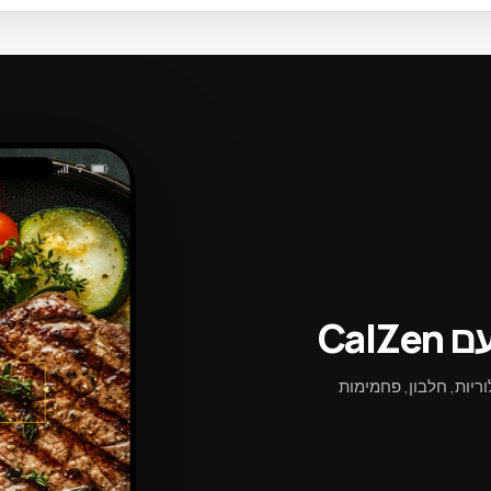
חרי מגוון מנות המתחילות בירקות, מה שמסדיר באופן טבעי את גודל המנה כיו
 ישראל מניב עגבניות, הדרים, עשבי תיבול וירקות יוצאי דופן לאורך כל השנה — 
תיים בסלטים גם מאטים ספיגה של פחמימות ושומנים בהמשך.
כרת ברחבי העולם ביכולתה לייצר תוצרת איכותית ועתירת תנובה גם בתנאים
קומיים בבישול הביתי הישראלי אומרת שה-מג'דרה מוכן עם תוצרת בשיא הבש
תכולה גבוהה
מג'דרה ישראלי נוטה לעלות על זו של אותה מנה שהוכנה עם תוצרת מיובאת שאי
Cal
Cal מחשב מיד קלוריות, חלבון, פחמימות