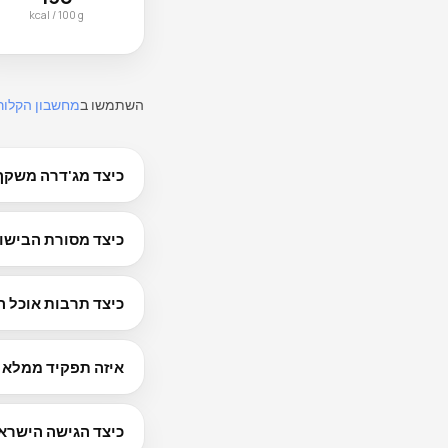
kcal / 100 g
השתמשו ב
מחשבון הקלור
כיצד מג'דרה משקף 
מדינות: קהילות מרוקא
כיצד מסורת הבישו
שבת אוסרת בישול ביום
ל-100 גרם, הפר
הלילה, קובה בציר, וב
מהמורשת האשכנזית ו
כיצד תרבות אוכל 
שוק הכרמל בתל אביב 
מעל הבסיס של 3 גרם ל-100 גרם.
שווארמה ובורקס — נא
איזה תפקיד ממלא 
הסלטים הישראלים — מ
עומס קלורי משמעותי.
כיצד הגישה הישראל