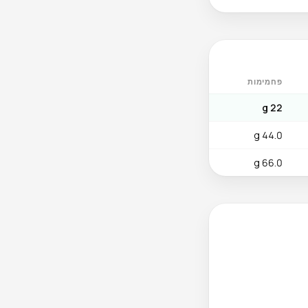
פחמימות
22 g
44.0 g
66.0 g