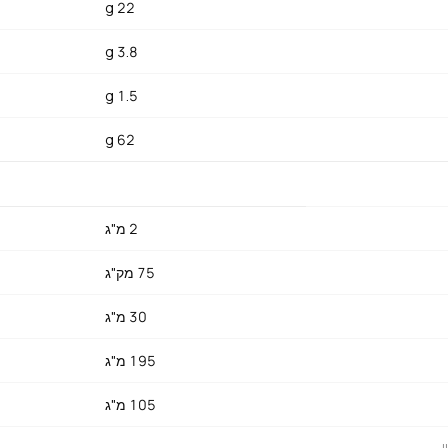
22 g
3.8 g
עד לרכות עדינה, מוסיפים אורז בסמאטי וממשיכים עוד 15 דקות בשיטת ספיגה. 
1.5 g
ום כהה ומתוק. לא ממהרים — בצל מטוגן זה רק מטוגן, לא מקורמל. חצי מ
חים למעלה כעיטור. מגישים עם גביע יוגורט רגיל וסלט מלפפון-לימון. מג'
62 g
, כשהטעמים מתאחדים ומעמיקים.
2 מ"ג
75 מק"ג
30 מ"ג
195 מ"ג
105 מ"ג
ן