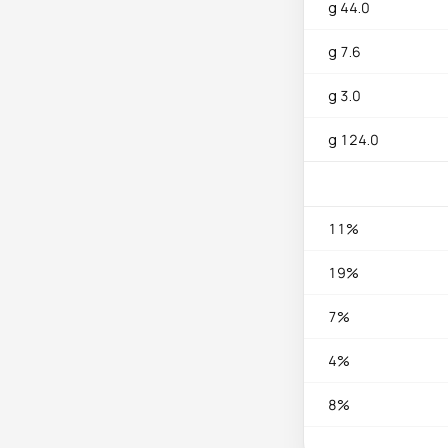
44.0 g
שלושה מרכיבים, כל אחד מדויק: עדשים (חומות או ירוקות — לא אדומות שנמסות), אורז ובצל. מבשלים עדשים ב-15 דקות
7.6 g
מתבלים בכמון, בהרת, מלח ופלפל. בצל
מקורמל — הנשמה: פורסים 4 בצלים גדולים לחצאי ירח דקים ומבשלים בשמן זית נדיב על אש בינונית-נמוכה 30-40 דקות,
3.0 g
הבצל מקפלים לתוך
דרה — ממנות הנדירות
124.0 g
11%
19%
7%
4%
8%