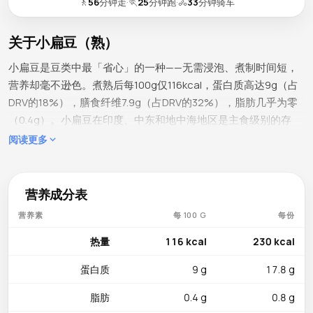
🚶
56
分钟走
·
🏃
25
分钟跑
·
🚴
33
分钟骑车
关于小扁豆（熟）
小扁豆是豆类中最「省心」的一种——无需浸泡、煮制时间短，
营养却毫不逊色。煮熟后每100g仅116kcal，蛋白质高达9g（占
DRV的18%），膳食纤维7.9g（占DRV的32%），脂肪几乎为零
（0.4g）。小扁豆在印度、中东和地中海地区是主食级别的存
在，近年来在中国的健康饮食和素食圈中也逐渐崭露头角，尤其
阅读更多
在轻食沙拉和备餐（Meal Prep）品类中越来越常见。
微量营养素详情
营养成分表
小扁豆的叶酸含量极为丰富，达181µg（占DRV的45%），是所
营养素
每 100 G
每份
有常见豆类中的佼佼者，对红细胞生成和胎儿神经管发育至关重
要。铁3.33mg（占DRV的19%）有效预防缺铁性贫血——搭配富
热量
116 kcal
230 kcal
含维生素C的食物可显著提升吸收率。钾369mg（占DRV的
蛋白质
9 g
17.8 g
11%）维护心脏节律和肌肉功能，磷180mg（占DRV的26%）与
钙19mg协同参与骨骼代谢。镁36mg支持神经传导，锌
脂肪
0.4 g
0.8 g
1.27mg（占DRV的12%）增强免疫，铜0.251mg参与抗氧化，锰