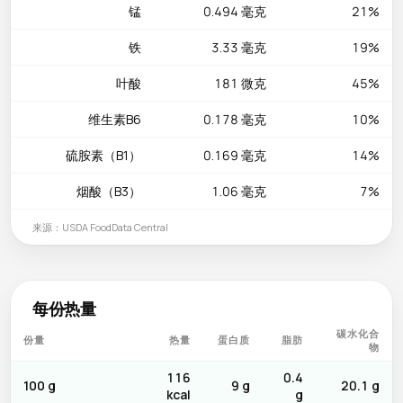
锰
0.494 毫克
21%
铁
3.33 毫克
19%
叶酸
181 微克
45%
维生素B6
0.178 毫克
10%
硫胺素（B1）
0.169 毫克
14%
烟酸（B3）
1.06 毫克
7%
来源：USDA FoodData Central
每份热量
碳水化合
份量
热量
蛋白质
脂肪
物
116
0.4
100 g
9 g
20.1 g
kcal
g