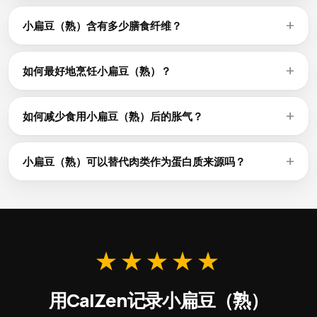
小扁豆（熟）每100g含9g植物蛋白质，但与大多数豆类一
样，蛋氨酸含量较低。在一天中与谷物（米饭、面包）搭配食
小扁豆（熟）含有多少膳食纤维？
用，可以构成完整的氨基酸组合。大豆是例外——它本身就是
小扁豆（熟）每100g含7.9g膳食纤维——是天然食物中最丰富
完全蛋白质。
的纤维来源之一。这些纤维有助于消化、调节血糖、增加持久
如何最好地烹饪小扁豆（熟）？
饱腹感，而热量仅为每100g 116 kcal。
干豆类在烹饪前浸泡8-12小时，可以缩短烹饪时间并改善消
化。倒掉浸泡水，用新水煮至软烂。罐装小扁豆（熟）是方便
如何减少食用小扁豆（熟）后的胀气？
的预煮替代品——只需用水冲洗以减少钠含量。
在几周内逐渐增加摄入量，让肠道细菌适应。将干小扁豆
（熟）浸泡后倒掉浸泡水，可以去除一些产气的低聚糖。添加
小扁豆（熟）可以替代肉类作为蛋白质来源吗？
孜然或生姜等助消化的香料，以及充分咀嚼，也有帮助。
小扁豆（熟）每100g含蛋白质9g、膳食纤维7.9g，是优质的
植物蛋白来源。虽然蛋白质密度低于肉类，但豆类额外提供膳
食纤维和植物化学物质。与全谷物搭配可确保获取所有必需氨
基酸。
★★★★★
用CalZen记录小扁豆（熟）