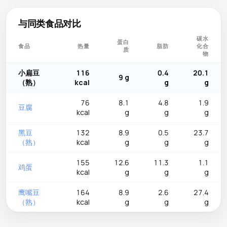
与同类食品对比
碳水
蛋白
食品
热量
脂肪
化合
质
物
小扁豆
116
0.4
20.1
9 g
（熟）
kcal
g
g
76
8.1
4.8
1.9
豆腐
kcal
g
g
g
黑豆
132
8.9
0.5
23.7
（熟）
kcal
g
g
g
155
12.6
11.3
1.1
鸡蛋
kcal
g
g
g
鹰嘴豆
164
8.9
2.6
27.4
（熟）
kcal
g
g
g