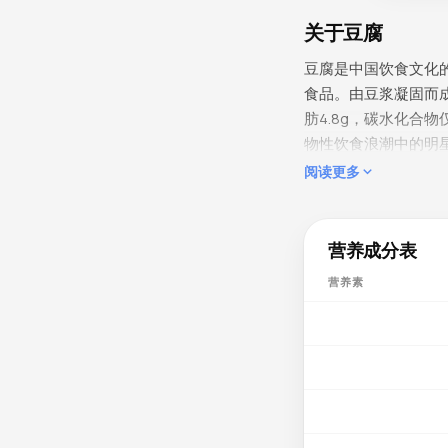
关于豆腐
豆腐是中国饮食文化
食品。由豆浆凝固而成，
肪4.8g，碳水化合
物性饮食浪潮中的明
阅读更多
微量营养素详情
豆腐最突出的营养亮点
剂。这个含钙量甚至超
营养成分表
物性食品中极为难得，
营养素
作用，保护细胞免受自由
收和利用。磷97mg（
疫调节，叶酸15µg
美味吃法
豆腐本身味道清淡，
和蒸制，老豆腐适合