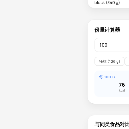
block (340 g)
份量计算器
½杯 (126 g)
每 100 G
76
kcal
与同类食品对