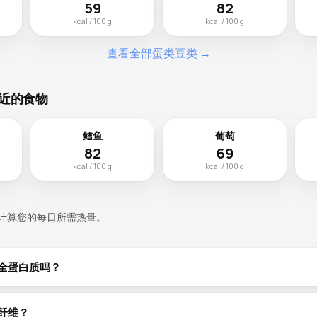
59
82
kcal / 100 g
kcal / 100 g
查看全部蛋类豆类 →
近的食物
鳕鱼
葡萄
82
69
kcal / 100 g
kcal / 100 g
计算您的每日所需热量。
全蛋白质吗？
.1g植物蛋白质，但与大多数豆类一样，蛋氨酸含量较低。在一天中与谷物（
的氨基酸组合。大豆是例外——它本身就是完全蛋白质。
纤维？