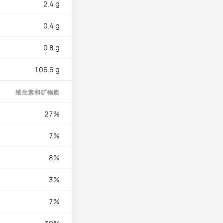
2.4 g
可以做成豆腐干、豆腐
价比的优质营养选择。
0.4 g
0.8 g
106.6 g
维生素和矿物质
27%
7%
8%
3%
7%