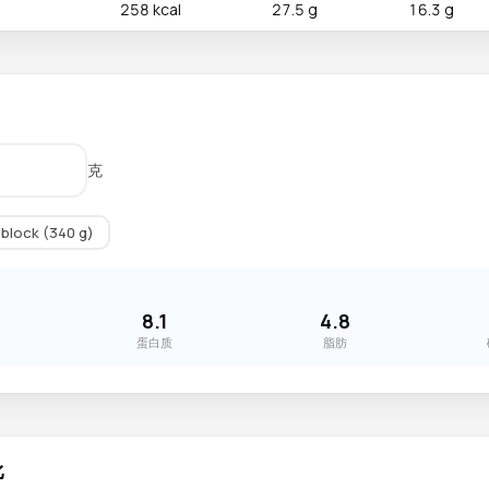
258 kcal
27.5 g
16.3 g
克
block (340 g)
8.1
4.8
蛋白质
脂肪
比