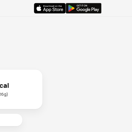
cal
26g)