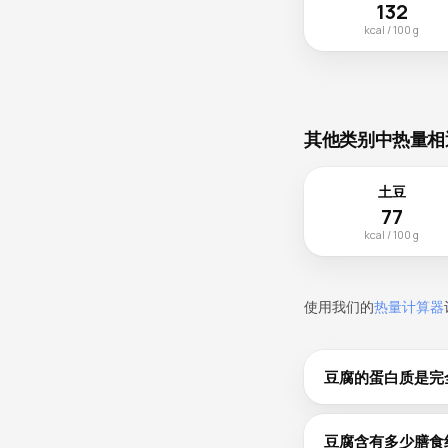
132
kcal / 100 g
其他类别中热量相
土豆
77
kcal / 100 g
使用我们的
热量计算器
豆腐的蛋白质是完
豆腐每100g含8
用，可以构成完整
豆腐含有多少膳食