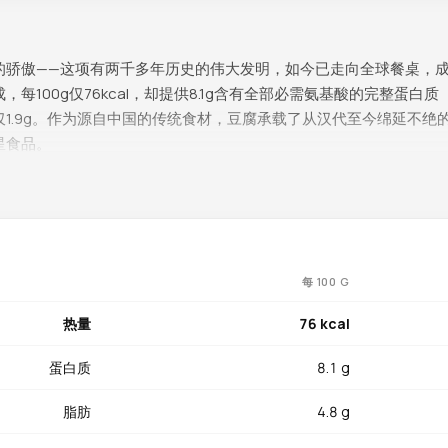
的骄傲——这项有两千多年历史的伟大发明，如今已走向全球餐桌，
每100g仅76kcal，却提供8.1g含有全部必需氨基酸的完整蛋白质（
物仅1.9g。作为源自中国的传统食材，豆腐承载了从汉代至今绵延不
星食品。
是钙：每100g含350mg（占DRV的35%），这得益于制作过程中
过了一杯牛奶，对骨骼和牙齿健康至关重要。铁含量达5.36mg（占D
对维持血红蛋白水平和预防缺铁性贫血非常有益。硒17.4µg（占DR
每 100 G
基损伤。锰0.6mg（占DRV的26%）参与骨骼形成和能量代谢，铜0
占DRV的14%）和镁30mg（占DRV的7%）进一步支持骨骼和肌肉健
热量
76 kcal
促进细胞分裂。
蛋白质
8.1 g
这恰恰是它最大的烹饪优势——能完美吸收任何调料和酱汁的味道。
脂肪
4.8 g
煎炒和红烧。经典中式做法数不胜数：麻婆豆腐的麻辣鲜香、家常豆