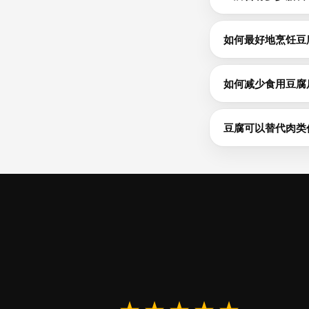
豆腐每100g含0
久饱腹感，而热量仅为每
如何最好地烹饪豆
干豆类在烹饪前浸泡
的预煮替代品——只
如何减少食用豆腐
在几周内逐渐增加
然或生姜等助消化
豆腐可以替代肉类
豆腐每100g含蛋
膳食纤维和植物化