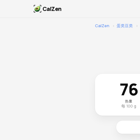
CalZen
CalZen
›
蛋类豆类
›
76
热量
每 100 g