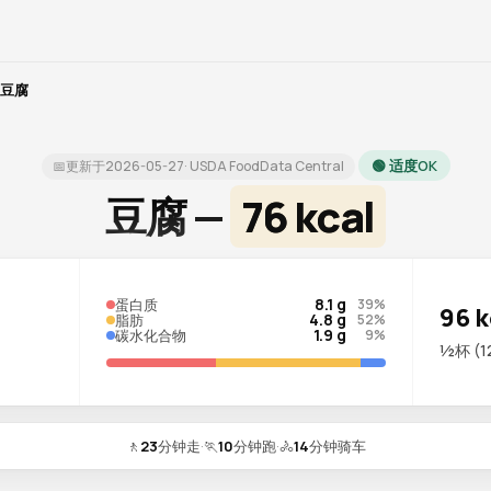
豆腐
🟢 适度OK
📅
更新于
2026-05-27
· USDA FoodData Central
豆腐 —
76 kcal
8.1 g
蛋白质
39%
96 k
4.8 g
脂肪
52%
1.9 g
碳水化合物
9%
½杯 (1
🚶
23
分钟走
·
🏃
10
分钟跑
·
🚴
14
分钟骑车