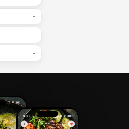
、调节血糖、增加持
烂。罐装豆腐是方便
气的低聚糖。添加孜
肉类，但豆类额外提供