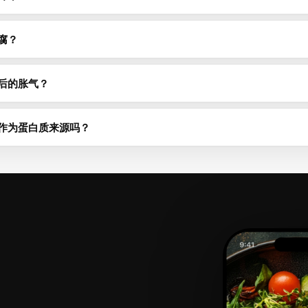
.3g膳食纤维——是天然食物中最丰富的纤维来源之一。这些纤维有助于消化
100g 76 kcal。
腐？
8-12小时，可以缩短烹饪时间并改善消化。倒掉浸泡水，用新水煮至软
需用水冲洗以减少钠含量。
后的胀气？
摄入量，让肠道细菌适应。将干豆腐浸泡后倒掉浸泡水，可以去除一些产
的香料，以及充分咀嚼，也有帮助。
作为蛋白质来源吗？
白质8.1g、膳食纤维0.3g，是优质的植物蛋白来源。虽然蛋白质密度低于
学物质。与全谷物搭配可确保获取所有必需氨基酸。