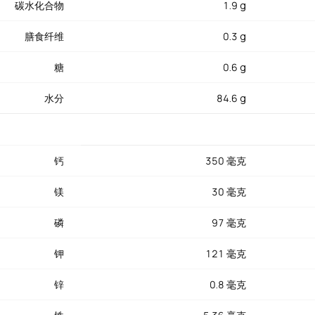
碳水化合物
1.9 g
脑的嫩滑细腻。冻豆腐吸汁能力更强，是涮火锅的绝佳搭档。豆腐还
衍生品。无论素食者还是想要丰富蛋白质来源的人群，豆腐都是高性
膳食纤维
0.3 g
糖
0.6 g
水分
84.6 g
钙
350 毫克
镁
30 毫克
磷
97 毫克
钾
121 毫克
锌
0.8 毫克