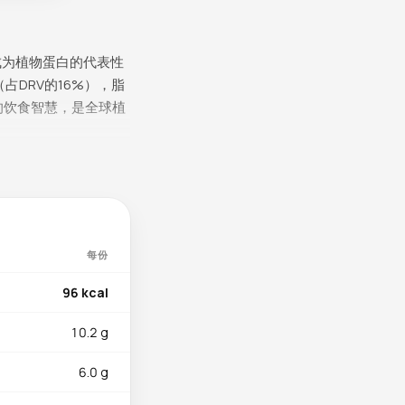
成为植物蛋白的代表性
占DRV的16%），脂
绝的饮食智慧，是全球植
使用的石膏或卤水凝固
RV的30%），在植
V的32%）发挥抗氧化
每份
.193mg辅助铁的吸
康。锌0.8mg参与免
96 kcal
10.2 g
嫩豆腐适合凉拌、做汤
6.0 g
腐的酱香浓郁、皮蛋豆