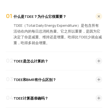
01
什么是TDEE？为什么它很重要？
TDEE（Total Daily Energy Expenditure）是包含所有
活动在内的每日总消耗热量。它之所以重要，是因为它
决定了你是减重、维持还是增重。吃得比TDEE少就会减
重，吃得多就会增重。
02
TDEE是怎么计算的？
首先用Mifflin-St Jeor公式估算BMR（基础代谢率），然
后乘以活动系数（久坐为1.2，非常活跃为1.9）得出
03
TDEE和BMR有什么区别？
TDEE。Mifflin-St Jeor公式被美国营养与膳食学会认定
为最准确的公式。
BMR
是身体在完全静息状态下维持生命所消耗的卡路
里。
TDEE
是BMR加上日常活动和运动消耗的所有能
04
TDEE计算器准确吗？
量。TDEE总是高于BMR，是制定饮食计划时应该参考的
数值。
Mifflin-St Jeor公式在大多数健康成人中可将BMR预测在