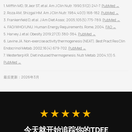
1. Mifflin MD, St Jeor ST, et al. Am J Clin Nutr. 1990;51(2):241-7.
PubMed →
2. Roza AM, Shizgal HM. Am J Clin Nutr. 1984;40(1):168-182.
PubMed →
3. Frankenfield D, et al. J Am Diet Assoc. 2005;105(5):775-789.
PubMed →
4. FAO/WHO/UNU. Human Energy Requirements. Rome, 2004.
FAO →
5. Harvey J, et al. Obesity. 2019;27(3):380-384.
PubMed →
6. Levine JA. Non-exercise activity thermogenesis (NEAT). Best Pract Res Clin
Endocrinol Metab. 2002;16(4):679-702.
PubMed →
7. Westerterp KR. Diet induced thermogenesis. Nutr Metab. 2004;1(1):5.
PubMed →
最后更新：2026年3月
★★★★★
今天就开始追踪你的TDEE