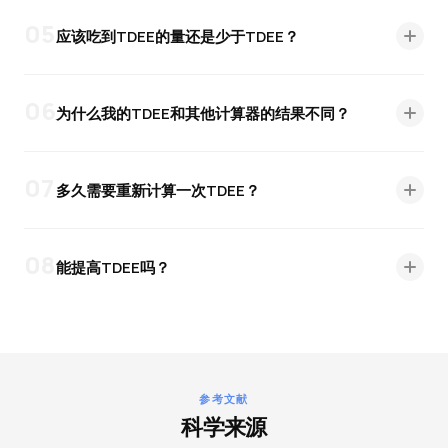
±10%以内。不过，TDEE的估算还取决于活动水平的准
05
应该吃到TDEE的量还是少于TDEE？
确评估。建议将结果作为起点，并根据2-3周内的实际体
重变化进行调整。
取决于你的目标。维持体重就吃TDEE的量。减重则比
TDEE少吃300-500 kcal（适度热量缺口）。增肌则比
06
为什么我的TDEE和其他计算器的结果不同？
TDEE多吃250-500 kcal，同时保证充足的蛋白质摄入和
力量训练。
不同的计算器使用不同的公式。我们使用的是2005年荟
萃分析中被证实最准确的Mifflin-St Jeor（1990）。有
07
多久需要重新计算一次TDEE？
些计算器使用较旧的Harris-Benedict公式，往往会高估
结果。活动系数在不同计算器间也有差异。
当体重变化超过5 kg、活动水平显著改变，或者在减重
期间每2-3个月重新计算一次。随着体重下降，TDEE也
08
能提高TDEE吗？
会降低——这就是减重平台期出现的原因。
可以。最有效的方法是：（1）增加身体活动，尤其是力
量训练，可以增加肌肉量从而提高BMR；（2）增加
NEAT——多走路、走楼梯、站着办公；（3）摄入充足
的蛋白质，蛋白质的热效应更高。增加肌肉是长期来看
最好的策略。
参考文献
科学来源