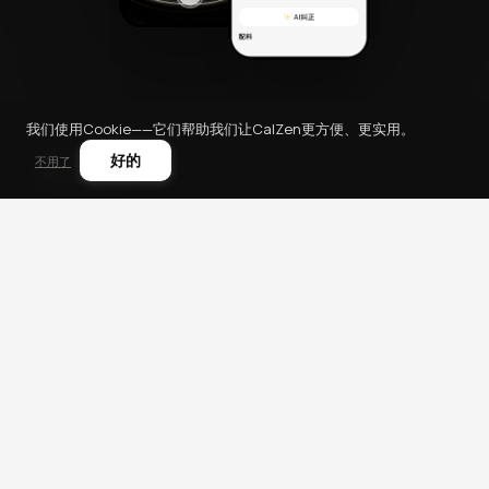
我们使用Cookie——它们帮助我们让CalZen更方便、更实用。
好的
不用了
CalZen
卡路里计算器
食物热量
BMI计算器
使用条款
隐私政策
退款政策
支持
© 2026 CalZen. All rights reserved.
42apps LLC