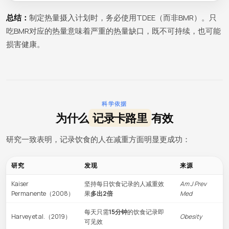
总结：
制定热量摄入计划时，务必使用TDEE（而非BMR）。只
吃BMR对应的热量意味着严重的热量缺口，既不可持续，也可能
损害健康。
科学依据
为什么
记录卡路里
有效
研究一致表明，记录饮食的人在减重方面明显更成功：
研究
发现
来源
Kaiser
坚持每日饮食记录的人减重效
Am J Prev
Permanente（2008）
果
多出2倍
Med
每天只需
15分钟
的饮食记录即
Harvey et al.（2019）
Obesity
可见效