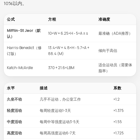
10%以内。
公式
方程
准确度
Mifflin-St Jeor（默
10×W + 6.25×H - 5×A ± s
最准确（ADA推荐）
认）
Harris-Benedict（修
13.4×W + 4.8×H - 5.7×A +
倾向于高估
订版）
88.4 (M)
适合运动员（需要体
Katch-McArdle
370 + 21.6×LBM
脂率）
水平
描述
系数
久坐不动
几乎不运动，办公室工作
×1.2
轻度活动
每周轻度运动1-3天
×1.375
中度活动
每周中等强度运动3-5天
×1.55
高度活动
每周高强度运动6-7天
×1.725