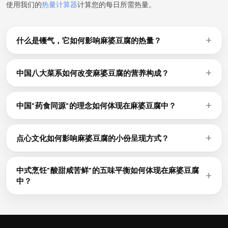
使用我们的
热量计算器
计算您的每日所需热量。
什么是镬气，它如何影响麻婆豆腐的热量？
镬气，字面意思是"锅的呼吸"，是在碳钢炒锅中用极高火候烹
饪时产生的那种带有烟熏和微焦香气的独特风味。要炒出真正
中国八大菜系如何改变麻婆豆腐的营养构成？
的镬气，需要强劲的火力（餐厅灶台的BTU往往是家用灶的5
中国八大菜系（粤、川、鲁、苏、闽、浙、湘、徽）以相似的
至10倍）以及快速颠锅翻炒的技术。高温短时的烹饪方式用油
基础食材烹制出风格迥异的菜肴。粤菜讲究原汁原味、清淡调
量相对较少，却能产生独特的焦化反应。用真正的镬气烹制的
中国"药食同源"的理念如何体现在麻婆豆腐中？
味——姜丝清蒸鱼远比川菜版本（以豆瓣酱和花椒油爆炒）热
麻婆豆腐，热量与每100g 110 kcal的标准值相近，但风味层次
中医认为食物与药物同根同源——某些食材按其寒热属性、五
量更低。麻婆豆腐每100g含110 kcal，代表的是某一地方流派
更为丰富复杂，从而减少了对浓厚酱料的依赖。
味归经来分类使用。生姜、大枣、枸杞、黄芪等常作为功能性
的风味；以同一种基础食材为例，粤式与川式的做法每100g脂
点心文化如何影响麻婆豆腐的小份呈现方式？
食材出现在中式菜肴中。麻婆豆腐所选用的食材，往往兼顾药
肪含量相差可达8至15g。
点心（饮茶）起源于古丝绸之路沿线粤式茶楼供应的精巧小
用价值与烹饪功能。从西方营养学角度来看，这些食材确实含
食，以蒸、炸、红烧等多种做法，盛于竹笼中上桌，讲究品种
有可量化的植物化学物质和微量营养素，对核心的蛋白质7.5g
中式烹饪"酸甜咸苦鲜"的五味平衡如何体现在麻婆豆腐
多样、共享交流，而非大份独食。在点心场合，麻婆豆腐通常
和热量110 kcal形成有益补充。
中？
以2至4件为一份，重约40至80g，单份热量仅为198 kcal的一
中国烹饪哲学要求一道好菜或一餐饭必须兼顾五种味道的均衡
小部分。但品种繁多的特点意味着，一顿完整的饮茶下来，热
——醋或柑橘提酸，酱油或腌渍蔬菜带来咸鲜，糖或海鲜酱赋
量往往是通过积少成多的方式累积起来的。
予甜味。这种平衡造就了丰富的层次感，而非单纯依靠脂肪来