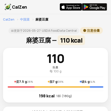
CalZen
CalZen
›
中国菜
›
麻婆豆腐
🟡 注意份量
📅
更新于
2026-05-27
· USDA FoodData Central
麻婆豆腐 —
110 kcal
110
热量
每 100 g
7.5 g
7 g
4 g
蛋
脂
碳
28%
58%
14%
198 kcal
· 1杯 (180g)