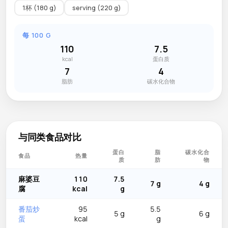
1杯 (180 g)
serving (220 g)
每 100 G
110
7.5
kcal
蛋白质
7
4
脂肪
碳水化合物
与同类食品对比
蛋白
脂
碳水化合
食品
热量
质
肪
物
麻婆豆
110
7.5
7 g
4 g
腐
kcal
g
番茄炒
95
5.5
5 g
6 g
蛋
kcal
g