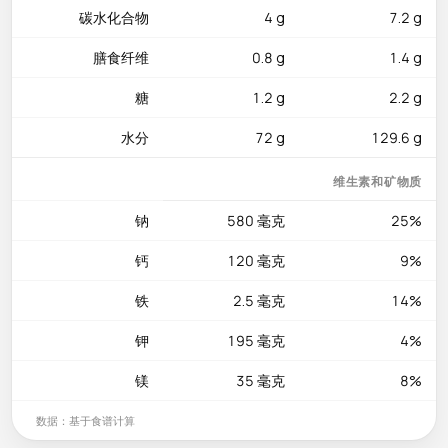
碳水化合物
4 g
7.2 g
特的不饱和酰胺类化合物，现代药理研究表明它兼具抗氧化和局
部麻醉的双重生理效果。
膳食纤维
0.8 g
1.4 g
营养成分
糖
1.2 g
2.2 g
每100克仅含110千卡、7.5克蛋白质（占每日推荐摄入量的15%）
水分
72 g
129.6 g
和7克脂肪——在中式菜肴中热量相当友好。碳水化合物仅4克，
膳食纤维0.8克。豆腐提供钙120mg（占每日推荐摄入量的
维生素和矿物质
12%），是东亚饮食中植物性钙的核心来源，对骨密度维护和预
防骨质疏松尤为重要。铁2.5mg（占14%）来自牛肉末和豆瓣酱
钠
580 毫克
25%
的共同贡献。钾195mg（占6%）帮助平衡体内电解质和维持正
钙
120 毫克
9%
常的神经肌肉功能。镁35mg（占8%）参与超过300种酶促反
应，包括蛋白质合成和血糖调节。
铁
2.5 毫克
14%
美味吃法
钾
195 毫克
4%
钠含量580mg较高，建议搭配白米饭食用以稀释单位体积的咸
镁
35 毫克
8%
度。用杏鲍菇或香菇丁替代牛肉末可做成纯素版本——这是控制
总热量和饱和脂肪摄入的同时享受正宗川味的聪明策略。选择嫩
数据：基于食谱计算
豆腐（内酯豆腐）而非老豆腐（北豆腐）能获得入口即化的丝滑