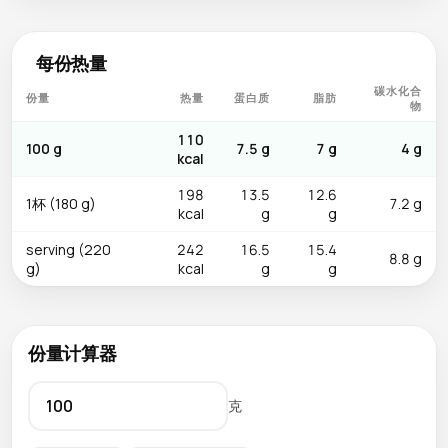
口感，但切块和煨煮时需格外小心避免碎裂。一道好的麻婆豆腐
是少数能同时满足「好吃、经济、营养均衡」三重标准的中式家
每份热量
常菜。
碳水化合
份量
热量
蛋白质
脂肪
物
110
100 g
7.5 g
7 g
4 g
kcal
198
13.5
12.6
1杯 (180 g)
7.2 g
kcal
g
g
serving (220
242
16.5
15.4
8.8 g
g)
kcal
g
g
份量计算器
克