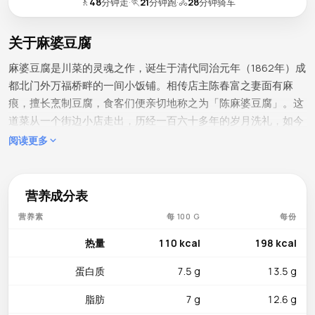
🚶
48
分钟走
·
🏃
21
分钟跑
·
🚴
28
分钟骑车
关于麻婆豆腐
麻婆豆腐是川菜的灵魂之作，诞生于清代同治元年（1862年）成
都北门外万福桥畔的一间小饭铺。相传店主陈春富之妻面有麻
痕，擅长烹制豆腐，食客们便亲切地称之为「陈麻婆豆腐」。这
道菜从一个街边小店走出，历经一百六十多年的岁月洗礼，如今
成都的「陈麻婆豆腐店」依然矗立在原址附近，是这段美食传奇
阅读更多
的活见证。川菜大师将麻婆豆腐的精髓归纳为「麻、辣、烫、
香、酥、嫩、鲜、活」八字真言——「麻」是汉源花椒的灵魂麻
韵，「辣」是郫县豆瓣酱的深沉辣度，「烫」是上桌时热气腾腾
营养成分表
的温度，「香」是牛肉末煸出的焦香，「酥」是肉末酥而不柴，
营养素
每 100 G
每份
「嫩」是豆腐入口即化，「鲜」是高汤的底味鲜美，「活」是勾
芡后汤汁浓亮、似流非流的活泼状态。制作时先用菜籽油将牛肉
热量
110 kcal
198 kcal
末煸至酥香出油，加入郫县豆瓣酱——由蚕豆和辣椒经一年以上
蛋白质
7.5 g
13.5 g
天然发酵酿制的川菜灵魂调料——炒出红油后倒入高汤，放入切
成两厘米见方的嫩豆腐小火煨煮入味，最后分三次勾芡、撒上现
脂肪
7 g
12.6 g
磨汉源花椒粉。花椒带来的「麻」感源自羟基-α-山椒素这种独