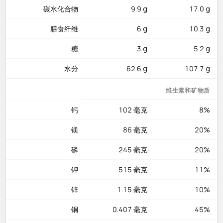
碳水化合物
9.9 g
17.0 g
健康。锰0.824mg（占DRV的36%）和锌1.15mg（占DRV的
10%）分别参与抗氧化防御和免疫调节。维生素C 1.7mg虽含量
膳食纤维
6 g
10.3 g
不高，但在豆类中已属少见。
糖
3 g
5.2 g
美味吃法
水分
62.6 g
107.7 g
大豆在中国厨房中的变身令人惊叹：磨浆成豆浆是中国人最经典
的早餐饮品，凝固后做成豆腐及各种豆制品，发酵后变为酱油、
维生素和矿物质
豆豉、腐乳和纳豆。毛豆（未成熟的大豆）加盐水煮是绝佳的夏
日小食和下酒菜。煮熟的大豆可以加入炖菜、杂粮粥，或做成五
钙
102 毫克
8%
香大豆当零食。大豆异黄酮是其特有的生物活性成分，具有温和
镁
86 毫克
20%
的植物雌激素作用。干大豆需提前浸泡8至12小时后再烹煮，方
能充分软化。
磷
245 毫克
20%
钾
515 毫克
11%
锌
1.15 毫克
10%
铜
0.407 毫克
45%