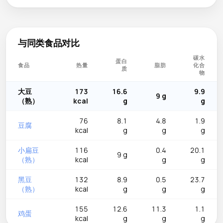
与同类食品对比
碳水
蛋白
食品
热量
脂肪
化合
质
物
大豆
173
16.6
9.9
9 g
（熟）
kcal
g
g
76
8.1
4.8
1.9
豆腐
kcal
g
g
g
小扁豆
116
0.4
20.1
9 g
（熟）
kcal
g
g
黑豆
132
8.9
0.5
23.7
（熟）
kcal
g
g
g
155
12.6
11.3
1.1
鸡蛋
kcal
g
g
g