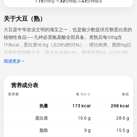
🚶
73
分钟走
·
🏃
32
分钟跑
·
🚴
43
分钟骑车
关于大豆（熟）
大豆是中华农业文明的瑰宝之一，也是极少数提供完整蛋白质的
植物性食品——九种必需氨基酸全部具备。煮熟后每100g含
173kcal，蛋白质16.6g（占DRV的33%），堪比肉类。脂肪9g以
不饱和脂肪酸为主，碳水化合物9.9g，膳食纤维6g（占DRV的
24%）。大豆是豆腐、酱油、豆豉、味噌和豆浆等众多中国传统
阅读更多
食品的原料，在中华饮食版图中占据着无可替代的核心位置。
微量营养素详情
营养成分表
大豆的矿物质谱非常丰富。钾515mg（占DRV的15%）有助于维
营养素
每 100 G
每份
持心脏节律和血压稳定。磷245mg（占DRV的35%）与钙
102mg（占DRV的10%）协同作用，巩固骨骼和牙齿结构。镁
热量
173 kcal
298 kcal
86mg（占DRV的20%）参与能量代谢和神经功能。铁
蛋白质
16.6 g
28.6 g
5.14mg（占DRV的29%）是植物性铁的优质来源，帮助运输氧气
至全身组织。维生素K 19.2µg（占DRV的16%）参与凝血过程和
脂肪
9 g
15.5 g
骨矿化。铜0.407mg（占DRV的45%）支持铁的利用和结缔组织