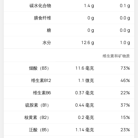
碳水化合物
1.4 g
0.1 g
输送。
膳食纤维
0 g
0.0 g
美味吃法
培根是无与伦比的增味利器：撒碎培根在凯撒沙拉上增添口感层
糖
0 g
0.0 g
次；裹在芦笋或金针菇外烤制，蔬菜吸收烟熏香气令人回味；拌
水分
12.6 g
1.0 g
入意大利培根蛋面，热面的温度刚好融化蛋液；用煎培根析出的
油脂炒饭，为普通的蛋炒饭增添令人惊喜的烟熏风味层次。
维生素和矿物质
健康小贴士
烟酸（B3）
11.6 毫克
73%
培根的钠含量较高（1717mg），建议高血压人群控制食用频率
和分量。关键在于将培根视为调味级的增味剂而非蛋白质主力，
维生素B12
1.1 微克
46%
每次20至30克即可满足味蕾，既享受了标志性的烟熏风味又不
维生素B6
0.37 毫克
22%
至于摄入过多钠和饱和脂肪，实现美味与健康的完美平衡，让每
一口都物有所值。
硫胺素（B1）
0.44 毫克
37%
核黄素（B2）
0.2 毫克
15%
泛酸（B5）
1.14 毫克
23%