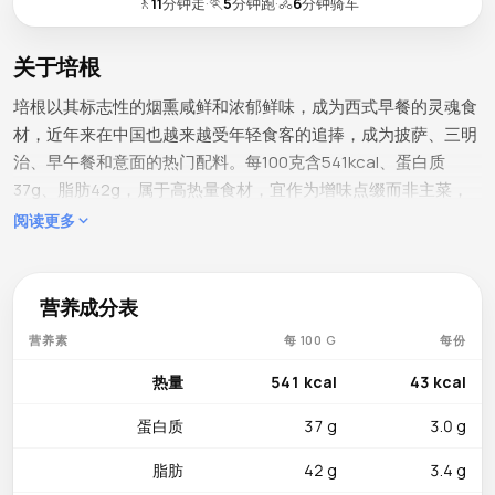
🚶
11
分钟走
·
🏃
5
分钟跑
·
🚴
6
分钟骑车
关于培根
培根以其标志性的烟熏咸鲜和浓郁鲜味，成为西式早餐的灵魂食
材，近年来在中国也越来越受年轻食客的追捧，成为披萨、三明
治、早午餐和意面的热门配料。每100克含541kcal、蛋白质
37g、脂肪42g，属于高热量食材，宜作为增味点缀而非主菜，
控制分量是享用培根的智慧之道，让美味成为日常小确幸。
阅读更多
营养成分
烟酸达11.6mg，超过每日推荐摄入量的68%，在能量代谢中发挥
营养成分表
核心作用。硫胺素（0.44mg）约占每日推荐摄入量的37%，泛
营养素
每 100 G
每份
酸（1.14mg）约占23%，二者协同支持碳水化合物代谢和细胞能
量产生。维生素B12（1.1µg）约占46%，有益于神经和血液健
热量
541 kcal
43 kcal
康。硒（29.1µg）满足约53%的每日推荐摄入量，保护细胞免受
蛋白质
37 g
3.0 g
氧化损伤。磷异常丰富达533mg，约占76%，支持骨骼矿化。钾
（565mg）约占16%，有助于部分抵消较高的钠含量
脂肪
42 g
3.4 g
（1717mg）。锌（3.22mg）约占29%，铁（1.44mg）辅助氧气