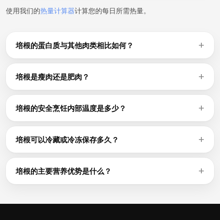
使用我们的
热量计算器
计算您的每日所需热量。
培根的蛋白质与其他肉类相比如何？
培根每100g含37g蛋白质，与大多数其他肉类水平相当。鸡胸
肉约31g，牛肉约26g，猪肉约27g（均为每100g）。蛋白质
培根是瘦肉还是肥肉？
含量因部位和烹饪方式而异。
培根每100g含42g脂肪，据此可以判断其瘦或肥的程度。每
100g脂肪低于10g通常被视为瘦肉。去除可见脂肪，选择烤制
培根的安全烹饪内部温度是多少？
或烘焙而非油炸，可以进一步降低脂肪含量。
食品安全指南建议：禽类烹饪至74°C（165°F），碎肉至
71°C（160°F），整块牛肉、猪肉或羊肉至少63°C（145°F）
培根可以冷藏或冷冻保存多久？
并静置3分钟。务必使用肉类温度计确认熟度。
生的培根在冰箱（0-4°C）中可保存1-2天，在冷冻室
（-18°C）中根据部位可保存4-12个月。熟食剩余物冷藏可保
培根的主要营养优势是什么？
存3-4天。紧密包裹或使用密封容器以防冻伤。
除了37g蛋白质外，培根还是高生物利用率铁、锌和B族维生素
（尤其是几乎仅存在于动物性食品中的B12）的来源。每100g
提供541 kcal以及这些必需微量营养素。