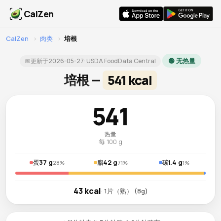
CalZen
CalZen
›
肉类
›
培根
🟢 无热量
📅
更新于
2026-05-27
· USDA FoodData Central
培根 —
541 kcal
541
热量
每 100 g
37 g
42 g
1.4 g
蛋
脂
碳
28%
71%
1%
43 kcal
· 1片（熟） (8g)