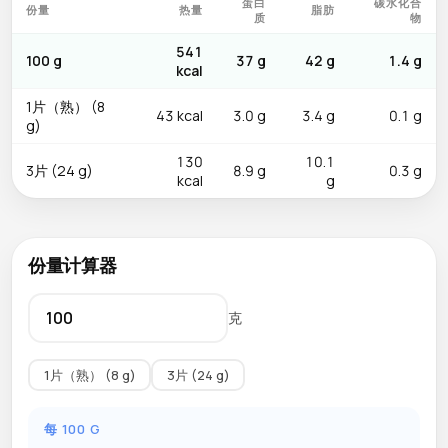
蛋白
碳水化合
份量
热量
脂肪
质
物
541
100 g
37 g
42 g
1.4 g
kcal
1片（熟） (8
43 kcal
3.0 g
3.4 g
0.1 g
g)
130
10.1
3片 (24 g)
8.9 g
0.3 g
kcal
g
份量计算器
克
1片（熟） (8 g)
3片 (24 g)
每 100 G