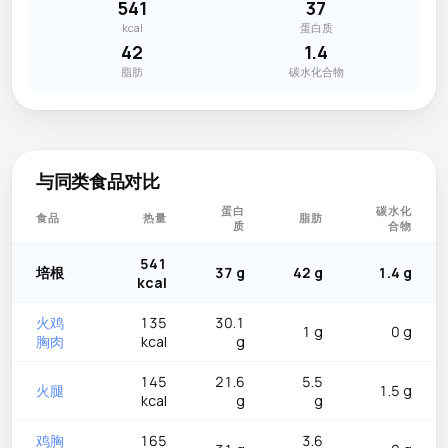
541
37
kcal
蛋白质
42
1.4
脂肪
碳水化合物
与同类食品对比
蛋白
碳水化
食品
热量
脂肪
质
合物
541
培根
37 g
42 g
1.4 g
kcal
火鸡
135
30.1
1 g
0 g
胸肉
kcal
g
145
21.6
5.5
火腿
1.5 g
kcal
g
g
鸡胸
165
3.6