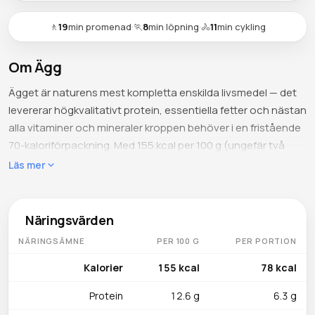
🚶
19
min promenad
·
🏃
8
min löpning
·
🚴
11
min cykling
Om Ägg
Ägget är naturens mest kompletta enskilda livsmedel — det
levererar högkvalitativt protein, essentiella fetter och nästan
alla vitaminer och mineraler kroppen behöver i en fristående
70-kaloriförpackning. Med 155 kcal per 100 g (ungefär två
stora ägg) ger det 12,6 g protein med det högsta biologiska
Läs mer
värdet av någon hel mat, 11,3 g fett och bara 1,1 g kolhydrater.
Vatteninnehållet på 75,8 g gör ägget förvånansvärt lättsmält
trots sin näringsdensitet.
Näringsvärden
NÄRINGSÄMNE
PER 100 G
PER PORTION
Vad innehåller det
Selen (30,7 mcg, 56 % DV) gör ägget till en av de rikaste
Kalorier
155 kcal
78 kcal
vardagliga selenkällorna — avgörande för
Protein
12.6 g
6.3 g
sköldkörtelfunktion och antioxidantförsvar. Vitamin B12 (0,89