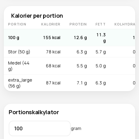
Kalorier per portion
PORTION
KALORIER
PROTEIN
FETT
KOLHYDRAT
11.3
100 g
155 kcal
12.6 g
1.1
g
Stor (50 g)
78 kcal
6.3 g
5.7 g
0.6
Medel (44
68 kcal
5.5 g
5.0 g
0.5
g)
extra_large
87 kcal
7.1 g
6.3 g
0.6
(56 g)
Portionskalkylator
gram