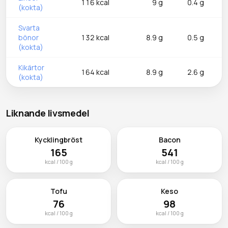
116 kcal
9 g
0.4 g
(kokta)
Svarta
bönor
132 kcal
8.9 g
0.5 g
(kokta)
Kikärtor
164 kcal
8.9 g
2.6 g
(kokta)
Liknande livsmedel
Kycklingbröst
Bacon
165
541
kcal / 100 g
kcal / 100 g
Tofu
Keso
76
98
kcal / 100 g
kcal / 100 g