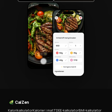
CalZen
Kalorikalkylator
Kalorier i mat
TDEE-kalkylator
BMI-kalkylator