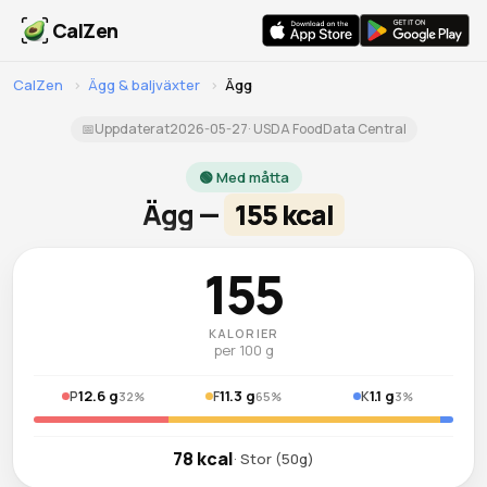
CalZen
CalZen
›
Ägg & baljväxter
›
Ägg
📅
Uppdaterat
2026-05-27
· USDA FoodData Central
🟢 Med måtta
Ägg —
155 kcal
155
KALORIER
per 100 g
12.6 g
11.3 g
1.1 g
P
F
K
32%
65%
3%
78 kcal
· Stor (50g)