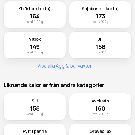
Kikärtor (kokta)
Sojabönor (kokta)
164
173
kcal / 100 g
kcal / 100 g
Vitlök
Sill
149
158
kcal / 100 g
kcal / 100 g
Visa alla Ägg & baljväxter →
Liknande kalorier från andra kategorier
Sill
Avokado
158
160
kcal / 100 g
kcal / 100 g
Pytt i panna
Gravad lax