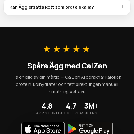
ett praktiskt förkokt alternativ — skölj bara av för att
tarmbakterierna anpassa sig. Blötläggning av torkad Ägg
Kan Ägg ersätta kött som proteinkälla?
minska natriuminnehållet.
och bortkastrande av vattnet tar bort en del gasbildande
Med 12.6g protein och 0g fiber per 100g är Ägg en stark
oligosackarider. Matsmältningsfrämjande kryddor som
växtbaserad proteinkälla. Även om proteintätheten är
kummin eller ingefära, samt ordentlig tuggning, hjälper
lägre än kött ger baljväxter extra fiber och
också.
fytonäringsämnen. Kombination med fullkorn säkerställer
att du får alla essentiella aminosyror.
★★★★★
Spåra Ägg med CalZen
Ta en bild av din måltid — CalZen AI beräknar kalorier,
protein, kolhydrater och fett direkt. Ingen manuell
inmatning behövs.
4.8
4.7
3M+
APP STORE
GOOGLE PLAY
USERS