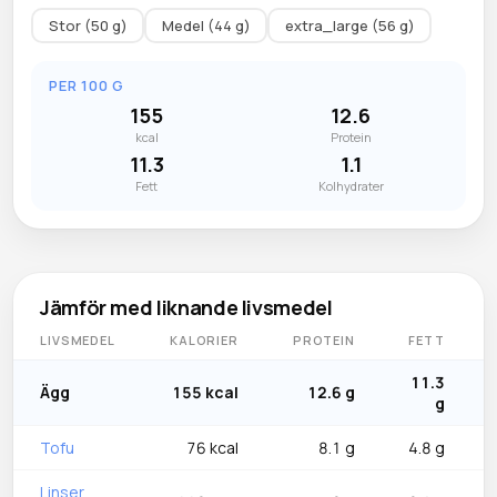
Stor (50 g)
Medel (44 g)
extra_large (56 g)
PER 100 G
155
12.6
kcal
Protein
11.3
1.1
Fett
Kolhydrater
Jämför med liknande livsmedel
LIVSMEDEL
KALORIER
PROTEIN
FETT
11.3
Ägg
155 kcal
12.6 g
g
Tofu
76 kcal
8.1 g
4.8 g
Linser