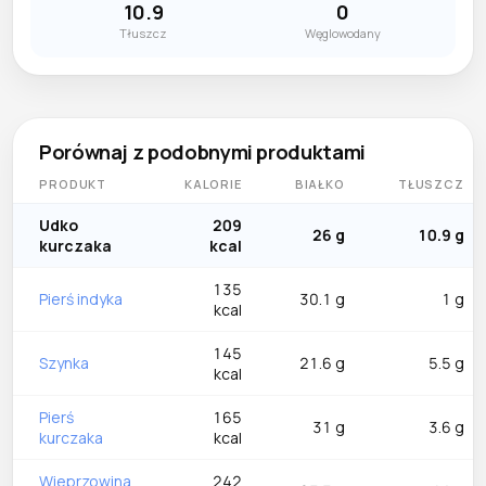
10.9
0
Tłuszcz
Węglowodany
Porównaj z podobnymi produktami
PRODUKT
KALORIE
BIAŁKO
TŁUSZCZ
Udko
209
26 g
10.9 g
kurczaka
kcal
135
Pierś indyka
30.1 g
1 g
kcal
145
Szynka
21.6 g
5.5 g
kcal
Pierś
165
31 g
3.6 g
kurczaka
kcal
Wieprzowina
242