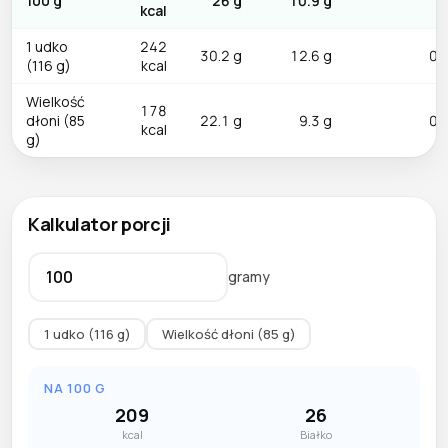
100 g
26 g
10.9 g
0
kcal
1 udko
242
30.2 g
12.6 g
0.
(116 g)
kcal
Wielkość
178
dłoni (85
22.1 g
9.3 g
0.
kcal
g)
Kalkulator porcji
gramy
1 udko (116 g)
Wielkość dłoni (85 g)
NA 100 G
209
26
kcal
Białko