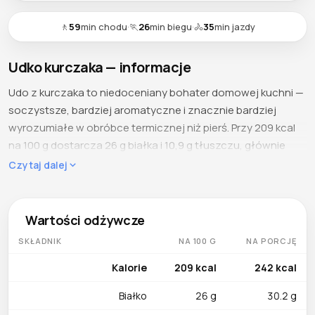
🚶
59
min chodu
·
🏃
26
min biegu
·
🚴
35
min jazdy
Udko kurczaka — informacje
Udo z kurczaka to niedoceniany bohater domowej kuchni —
soczystsze, bardziej aromatyczne i znacznie bardziej
wyrozumiałe w obróbce termicznej niż pierś. Przy 209 kcal
na 100 g dostarcza 26 g białka i 10,9 g tłuszczu, głównie
jednonienasyconego, który nadaje mięsu aksamitną
Czytaj dalej
teksturę przetrwalczą wobec podgrzewania, duszenia i
grillowania. Zero gramów węglowodanów czyni je idealnym
składnikiem diet niskowęglowodanowych, a 63,1% wody
Wartości odżywcze
utrzymuje wilgotność nawet po długim pieczeniu.
SKŁADNIK
NA 100 G
NA PORCJĘ
Co zawiera
Kalorie
209 kcal
242 kcal
Kwas pantotenowy (1,12 mg, ~19% DRV) wspiera metabolizm
Białko
26 g
30.2 g
energetyczny i syntezę koenzymu A. Niacyna (6,73 mg,