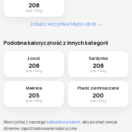
208
kcal / 100 g
Zobacz wszystkie Mięso i drób →
Podobna kaloryczność z innych kategorii
Łosoś
Sardynka
208
208
kcal / 100 g
kcal / 100 g
Makrela
Placki ziemniaczane
205
200
kcal / 100 g
kcal / 100 g
Skorzystaj z naszego
kalkulatora kalorii
, aby poznać swoje
dzienne zapotrzebowanie kaloryczne.