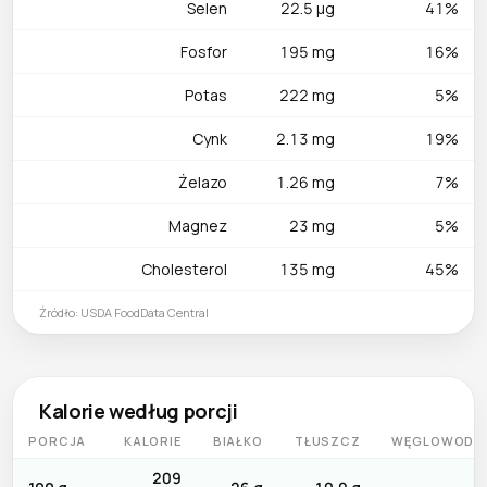
wilgoć jest wrogiem chrupkości. Duszone z pomidorami,
Selen
22.5 µg
41%
oliwkami i rozmarynem rozwijają śródziemnomorski smak w
Fosfor
195 mg
16%
zaledwie 45 minut. Na szybki obiad uda bez kości smażone
na patelni są gotowe w 12–15 minut. Na grillu sprawdza się
Potas
222 mg
5%
technika dwóch stref: 30 minut na ciepłe pośrednim, potem
krótki przypiek nad żarem na chrupką skórkę. Do curry i
Cynk
2.13 mg
19%
ramenów uda wchłaniają przyprawy lepiej niż jakikolwiek
Żelazo
1.26 mg
7%
inny element kurczaka.
Magnez
23 mg
5%
Cholesterol
135 mg
45%
Źródło: USDA FoodData Central
Kalorie według porcji
PORCJA
KALORIE
BIAŁKO
TŁUSZCZ
WĘGLOWODA
209