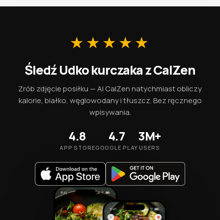
przyswajalnego żelaza, cynku i witamin z grupy B —
szczególnie B12, która występuje niemal wyłącznie w
produktach zwierzęcych. Porcja 100g dostarcza 209 kcal
wraz z tymi niezbędnymi mikroskładnikami.
★★★★★
Śledź Udko kurczaka z CalZen
Zrób zdjęcie posiłku — AI CalZen natychmiast obliczy
kalorie, białko, węglowodany i tłuszcz. Bez ręcznego
wpisywania.
4.8
4.7
3M+
APP STORE
GOOGLE PLAY
USERS