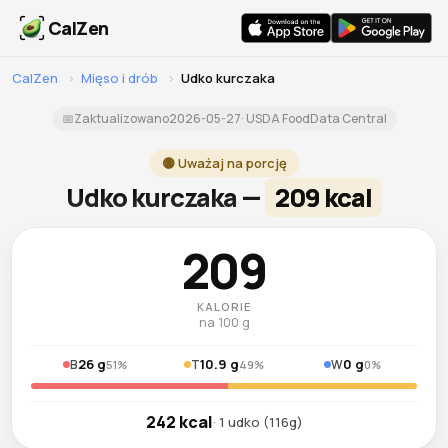
CalZen
CalZen
›
Mięso i drób
›
Udko kurczaka
📅
Zaktualizowano
2026-05-27
· USDA FoodData Central
🟡 Uważaj na porcję
Udko kurczaka —
209 kcal
209
KALORIE
na 100 g
26 g
10.9 g
0 g
B
T
W
51%
49%
0%
242 kcal
· 1 udko (116g)