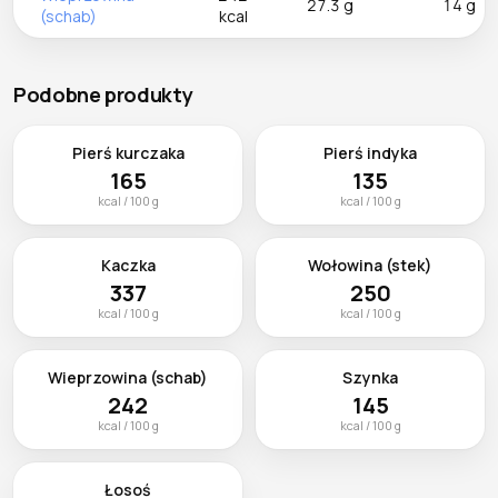
27.3 g
14 g
(schab)
kcal
Podobne produkty
Pierś kurczaka
Pierś indyka
165
135
kcal / 100 g
kcal / 100 g
Kaczka
Wołowina (stek)
337
250
kcal / 100 g
kcal / 100 g
Wieprzowina (schab)
Szynka
242
145
kcal / 100 g
kcal / 100 g
Łosoś