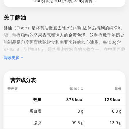
🚶
30
分钟走
·
🏃
13
分钟跑
·
🚴
18
分钟骑车
关于酥油
酥油（Ghee）是将黄油慢煮去除水分和乳固体后得到的纯净乳
脂，带有独特的坚果香气和诱人的金黄色泽。这种有数千年历史
的制品是印度阿育吠陀饮食和南亚烹饪的核心油脂。每100g含
876kcal，脂肪99.5g，是热量密度极高的食物之一。在中国西藏
和青海地区，酥油茶同样是世代相传、不可替代的传统饮品，为
阅读更多
高海拔地区的居民提供着重要的热量和营养补给。
微量营养素详情
营养成分表
酥油富含脂溶性维生素，这是它区别于其他油脂的重要营养特
营养素
每 100 G
每份
点。维生素A以824µg领先（占DRV的92%），几乎覆盖全天需
求——维生素A对视力保护、免疫功能和皮肤健康至关重要。维生
热量
876 kcal
123 kcal
素D 1.2µg（占DRV的6%）帮助钙的吸收和骨骼矿化，在纯油脂
蛋白质
0 g
0.0 g
类食物中并不多见。维生素E 2.8mg（占DRV的19%）发挥抗氧
化作用，保护细胞膜完整性。维生素K 8.6µg（占DRV的7%）参
脂肪
99.5 g
13.9 g
与凝血因子合成和骨钙素活化。因为酥油在制作过程中去除了乳