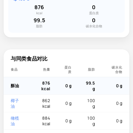
876
0
kcal
蛋白质
99.5
0
脂肪
碳水化合物
与同类食品对比
蛋白
碳水化
食品
热量
脂肪
质
合物
876
99.5
酥油
0 g
0 g
kcal
g
椰子
862
100
0 g
0 g
油
kcal
g
橄榄
884
100
0 g
0 g
油
kcal
g