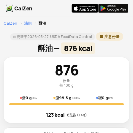
CalZen
CalZen
›
油脂
›
酥油
🟡 注意份量
📅
更新于
2026-05-27
· USDA FoodData Central
酥油 —
876 kcal
876
热量
每 100 g
0 g
99.5 g
0 g
蛋
脂
碳
0%
100%
0%
123 kcal
· 1汤匙 (14g)