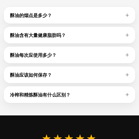
酥油的烟点是多少？
烟点因油的种类和精炼程度而异。精炼油（牛油果油、菜籽
油）可耐受230-270°C，而未精炼油（特级初榨橄榄油、亚麻
酥油含有大量健康脂肪吗？
籽油）在160-210°C时就会冒烟。在烟点以上使用酥油会产生
酥油每100g含99.5g脂肪——其热量（876 kcal）几乎全部来
有害化合物和异味。
自脂肪。对健康的影响取决于脂肪组成：富含单不饱和脂肪酸
酥油每次应使用多少？
和多不饱和脂肪酸的油（橄榄油、牛油果油、菜籽油）与更好
食用油的标准每份为1汤匙（约14g），提供约123 kcal。由于
的心脏健康相关。
油的热量密度高达每100g 876 kcal，用汤匙计量而非直接倒入
酥油应该如何保存？
有助于控制用量。
将酥油存放在远离热源和光照的阴凉干燥处，以防止氧化加
速。密封的深色玻璃瓶最为理想。大多数油开封后可保存6-12
冷榨和精炼酥油有什么区别？
个月；坚果油和种子油冷藏可延长保质期。
冷榨油通过机械方式在不加热的情况下提取，保留更多抗氧化
物质、风味和色泽——最适合做沙拉酱和低温烹饪。精炼油经
过化学或热处理，口味中性，烟点更高。两者的热量（每100g
876 kcal）相近。
★★★★★