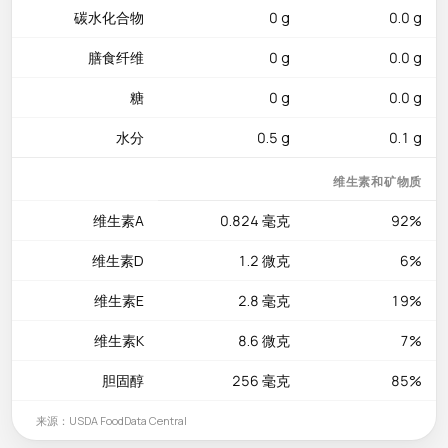
碳水化合物
0 g
0.0 g
蛋白（酪蛋白和乳清蛋白）以及乳糖，绝大多数乳糖不耐受和酪
蛋白敏感者可以安全食用。胆固醇含量为256mg，心血管疾病高
膳食纤维
0 g
0.0 g
风险人群应关注摄入量。
糖
0 g
0.0 g
美味吃法
水分
0.5 g
0.1 g
酥油烟点极高（约252°C），非常适合高温煎炸而不会产生有害
物质，这一点明显优于普通黄油。在印度料理中，酥油是制作咖
维生素和矿物质
喱、烤饼和甜点的灵魂。在中式烹饪中，可以用酥油煎蛋、炒青
菜或拌入米饭增添浓郁香气。西藏酥油茶的做法是将酥油与浓
维生素A
0.824 毫克
92%
茶、盐巴在木桶中反复搅打至乳化均匀。每份用量控制在一茶匙
维生素D
1.2 微克
6%
（约5g，约44kcal）即可为菜肴增添丰富风味和脂溶性维生素。
因水分含量极低，密封保存于室温下可轻松保质数月。
维生素E
2.8 毫克
19%
维生素K
8.6 微克
7%
胆固醇
256 毫克
85%
来源：USDA FoodData Central