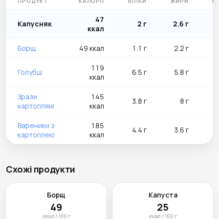
ПРОДУКТ
КАЛОРІЇ
БІЛКИ
ЖИРИ
В
47
Капусняк
2 г
2.6 г
ккал
Борщ
49 ккал
1.1 г
2.2 г
119
Голубці
6.5 г
5.8 г
ккал
Зрази
145
3.8 г
8 г
картопляні
ккал
Вареники з
185
4.4 г
3.6 г
картоплею
ккал
Схожі продукти
Борщ
Капуста
49
25
ккал / 100 г
ккал / 100 г