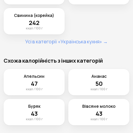
Свинина (корейка)
242
ккал / 100 г
Усі в категорії «Українська кухня» →
Схожа калорійність з інших категорій
Апельсин
Ананас
47
50
ккал / 100 г
ккал / 100 г
Буряк
Вівсяне молоко
43
43
ккал / 100 г
ккал / 100 г