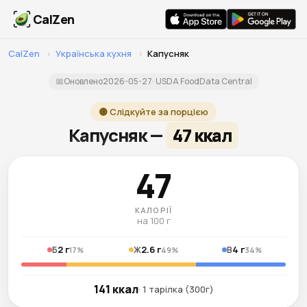
CalZen
CalZen
›
Українська кухня
›
Капусняк
📅
Оновлено
2026-05-27
· USDA FoodData Central
🟡 Слідкуйте за порцією
Капусняк —
47 ккал
47
КАЛОРІЇ
на 100 г
2 г
2.6 г
4 г
Б
Ж
В
17%
49%
34%
141 ккал
· 1 тарілка (300г)