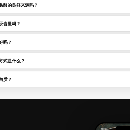
脂肪酸的良好来源吗？
鱼等多脂鱼类是欧米伽-3（EPA和DHA）最丰富的食物来源之一。鳕鱼每1
常每份提供1-2g欧米伽-3。详情请查看上方的微量营养素表。
汞含量吗？
。旗鱼、鲨鱼等大型掠食性鱼类往往积累更多汞，而三文鱼、沙丁鱼和罗
人每周可以安全食用2-3份低汞鱼类。
好吗？
上相差无几——罐装能有效保存蛋白质（每100g 17.8g）和欧米伽-3
低钠产品。而且罐头更经济实惠，保质期也更长。
方式是什么？
煮是最健康的方式——它们不额外添加脂肪，能将热量保持在接近生食的82 k
炸可使热量增加一倍以上。
白质？
7.8g蛋白质，是最优质的蛋白质来源之一。鱼类蛋白质易于消化，含有所有
白质需求的相当大一部分。