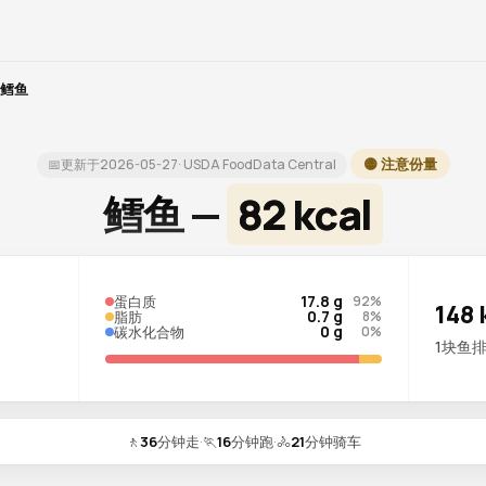
鳕鱼
🟡 注意份量
📅
更新于
2026-05-27
· USDA FoodData Central
鳕鱼 —
82 kcal
17.8 g
蛋白质
92%
148 
0.7 g
脂肪
8%
0 g
碳水化合物
0%
1块鱼排 
🚶
36
分钟走
·
🏃
16
分钟跑
·
🚴
21
分钟骑车