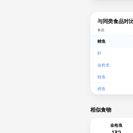
与同类食品对
食品
鳕鱼
虾
金枪鱼
鲱鱼
鳟鱼
相似食物
金枪鱼
132