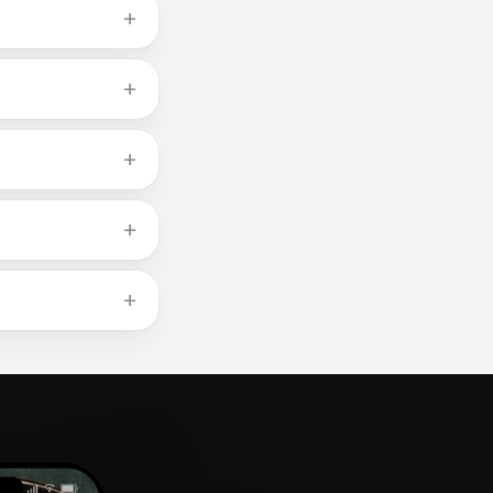
00g含总脂肪
非鱼等小型鱼类汞含
脂肪。罐头鱼可能钠含
cal/100g。应
必需氨基酸。一片鱼排