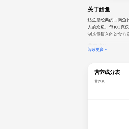
关于鳕鱼
鳕鱼是经典的白肉鱼
人的欢迎。每100克仅
制热量摄入的饮食方
营养成分
阅读更多
硒（33.1µg）满足
约占每日推荐摄入量的
（244mg）约占7
营养成分表
（2.06mg）约占1
营养素
天然轻盈且极易消化
美味吃法
鳕鱼在中式烹饪中有
不简单；香煎鳕鱼外
辅食，因为其无小刺