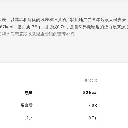
代表，以其温和清爽的风味和细腻的片状质地广受各年龄段人群喜爱
82kcal，蛋白质17.8g，脂肪仅0.7g，是自然界最精瘦的蛋白质
案和术后康复期以及减重阶段的营养补充。
约60%的每日推荐摄入量，为甲状腺功能和抗氧化防御提供有力支持。维生素
38%，维护神经健康和红细胞生成。磷（203mg）约占29%，强
%，支持心血管功能和体液平衡。镁（32mg）约占8%，促进酶活性和
2%，维生素B6（0.25mg）约占15%，共同参与细胞能量代谢过程。高
每 100 G
，对肠胃敏感人群和消化功能较弱的老年人都十分友好。
热量
82 kcal
着丰富的表现空间：清蒸鳕鱼是最能体现其鲜嫩本味的做法，淋上蒸
蛋白质
17.8 g
皮金黄酥脆，内里洁白如雪；红烧鳕鱼吸饱酱汁，滋味浓郁；也非常
、质地细腻、味道温和、接受度高。
脂肪
0.7 g