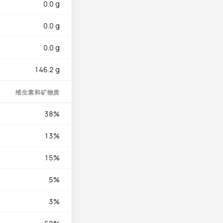
0.0 g
时请选择来自可持续
0.0 g
鲜鳕鱼应在1至2天内
0.0 g
146.2 g
维生素和矿物质
38%
13%
15%
5%
3%