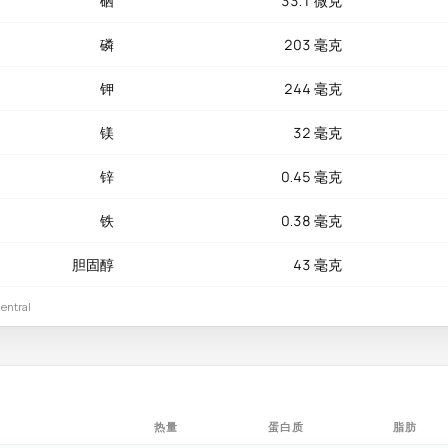
硒
33.1 微克
磷
203 毫克
钾
244 毫克
镁
32 毫克
锌
0.45 毫克
铁
0.38 毫克
胆固醇
43 毫克
ntral
热量
蛋白质
脂肪