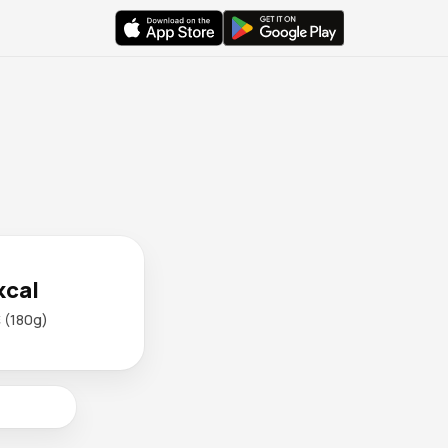
kcal
(180g)