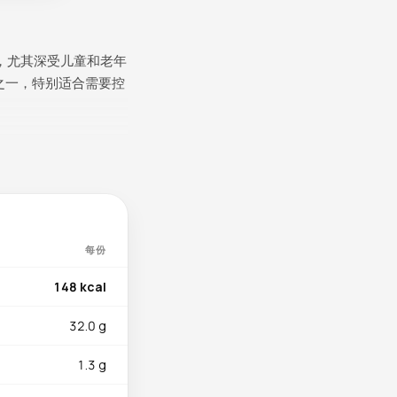
，尤其深受儿童和老年
来源之一，特别适合需要控
B12（0.91µg）
化骨骼和牙齿。钾
肌肉放松。烟酸
达81.2%的水分使鳕鱼
每份
148 kcal
鱼豉油和热油，简约而
32.0 g
适合做成鱼粥或婴幼儿
1.3 g