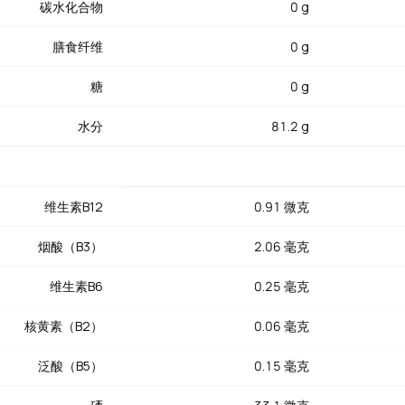
碳水化合物
0 g
和D最丰富的天然来源之一，自古以来被用作珍贵的营养补充剂。购买
膳食纤维
0 g
（大西洋鳕鱼）的品质和口感优于市面上常见的银鳕鱼等替代品种。新
可保存数月而不会明显影响口感和营养价值。
糖
0 g
水分
81.2 g
维生素B12
0.91 微克
烟酸（B3）
2.06 毫克
维生素B6
0.25 毫克
核黄素（B2）
0.06 毫克
泛酸（B5）
0.15 毫克