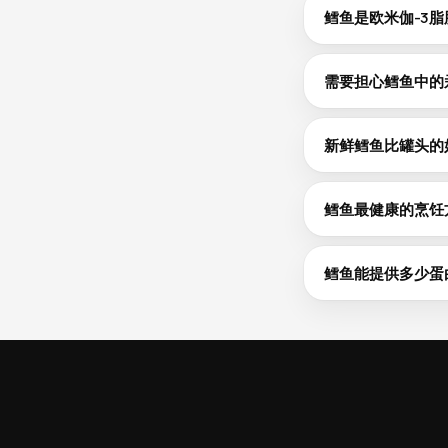
鳕鱼是欧米伽-3
三文鱼、鲭鱼和沙丁
0.7g；多脂鱼类通
需要担心鳕鱼中的
汞含量因鱼种而异
量较低。大多数成年
新鲜鳕鱼比罐头的
罐头和新鲜鳕鱼在营养
量较高，建议选择
鳕鱼最健康的烹饪
烘烤、烧烤、蒸煮和水
避免油炸，因为油
鳕鱼能提供多少蛋
鳕鱼每100g含1
即可满足您每日蛋