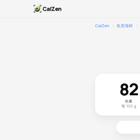
CalZen
CalZen
›
鱼类海鲜
›
82
热量
每 100 g