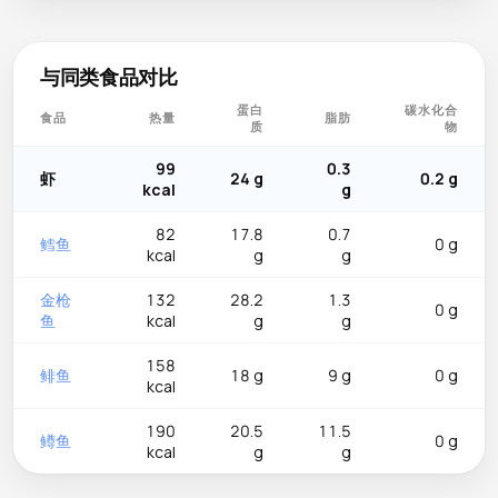
与同类食品对比
蛋白
碳水化合
食品
热量
脂肪
质
物
99
0.3
虾
24 g
0.2 g
kcal
g
82
17.8
0.7
鳕鱼
0 g
kcal
g
g
金枪
132
28.2
1.3
0 g
鱼
kcal
g
g
158
鲱鱼
18 g
9 g
0 g
kcal
190
20.5
11.5
鳟鱼
0 g
kcal
g
g