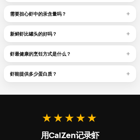
三文鱼、鲭鱼和沙丁鱼等多脂鱼类是欧米伽-3（EPA和DHA）
最丰富的食物来源之一。虾每100g含总脂肪0.3g；多脂鱼类通
需要担心虾中的汞含量吗？
常每份提供1-2g欧米伽-3。详情请查看上方的微量营养素表。
汞含量因鱼种而异。旗鱼、鲨鱼等大型掠食性鱼类往往积累更
多汞，而三文鱼、沙丁鱼和罗非鱼等小型鱼类汞含量较低。大
新鲜虾比罐头的好吗？
多数成年人每周可以安全食用2-3份低汞鱼类。
罐头和新鲜虾在营养上相差无几——罐装能有效保存蛋白质
（每100g 24g）和欧米伽-3脂肪。罐头鱼可能钠含量较高，建
虾最健康的烹饪方式是什么？
议选择低钠产品。而且罐头更经济实惠，保质期也更长。
烘烤、烧烤、蒸煮和水煮是最健康的方式——它们不额外添加
脂肪，能将热量保持在接近生食的99 kcal/100g。应避免油
虾能提供多少蛋白质？
炸，因为油炸可使热量增加一倍以上。
虾每100g含24g蛋白质，是最优质的蛋白质来源之一。鱼类蛋
白质易于消化，含有所有必需氨基酸。一片鱼排即可满足您每
日蛋白质需求的相当大一部分。
★★★★★
用CalZen记录虾