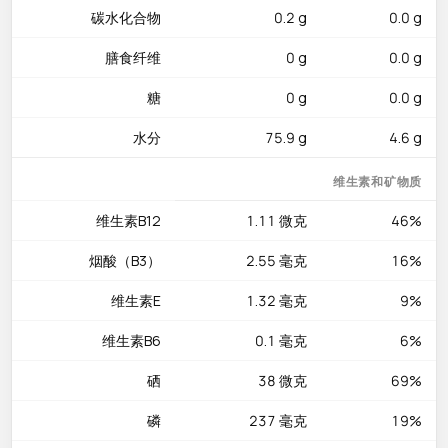
碳水化合物
0.2 g
0.0 g
美味吃法
膳食纤维
0 g
0.0 g
中式虾的经典做法数不胜数：白灼虾蘸姜醋汁，品尝虾的本味鲜
甜；虾仁与鸡蛋同炒，嫩滑金黄，是最家常的快手菜；蒜蓉粉丝
糖
0 g
0.0 g
蒸虾鲜香入味；干锅虾配上洋葱青椒，麻辣过瘾。虾头和虾壳熬
水分
75.9 g
4.6 g
制的高汤鲜味浓郁，是煮粥、做汤面和烩饭的绝佳鲜味底料，物
尽其用、毫不浪费环保。
维生素和矿物质
烹饪窍门
维生素B12
1.11 微克
46%
虾的烹饪关键是切忌过度加热——虾在刚变色弯曲成C形后即可
出锅，多煮几秒就会变得橡皮般生硬失去弹性。虽然虾含有较高
烟酸（B3）
2.55 毫克
16%
的胆固醇（189mg），但当前营养学研究表明膳食胆固醇对血液
维生素E
1.32 毫克
9%
胆固醇的影响远小于曾经的认知，健康人群适量食用无需过度担
忧，尽情享受虾带来的鲜美即可。
维生素B6
0.1 毫克
6%
硒
38 微克
69%
磷
237 毫克
19%