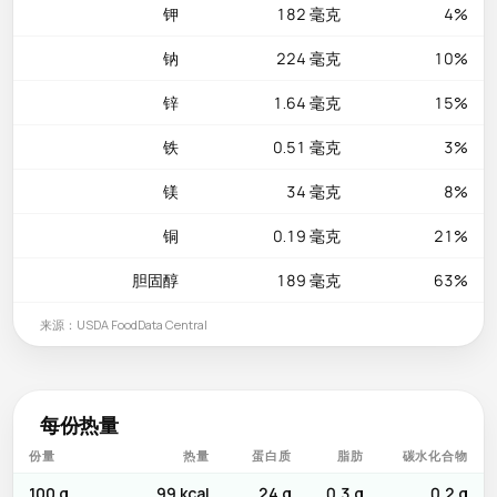
钾
182 毫克
4%
钠
224 毫克
10%
锌
1.64 毫克
15%
铁
0.51 毫克
3%
镁
34 毫克
8%
铜
0.19 毫克
21%
胆固醇
189 毫克
63%
来源：USDA FoodData Central
每份热量
份量
热量
蛋白质
脂肪
碳水化合物
100 g
99 kcal
24 g
0.3 g
0.2 g