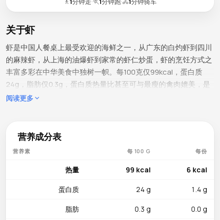
🚶
1
分钟走
·
🏃
1
分钟跑
·
🚴
1
分钟骑车
关于虾
虾是中国人餐桌上最受欢迎的海鲜之一，从广东的白灼虾到四川
的麻辣虾，从上海的油爆虾到家常的虾仁炒蛋，虾的烹饪方式之
丰富多彩在中华美食中独树一帜。每100克仅99kcal，蛋白质
24g，脂肪仅0.3g，蛋白质热量比甚至可与最瘦的禽肉媲美，是
减脂增肌期间最受推荐的优质高蛋白食材之一。
阅读更多
营养成分
硒以每100克38µg表现亮眼，满足约69%的每日推荐摄入量，表
营养成分表
现十分亮眼，是强效的抗氧化矿物质。维生素B12（1.11µg）约占
营养素
每 100 G
每份
46%，支持神经功能和红细胞生成。在动物蛋白中较为少见的维
生素E（1.32mg）约占9%，提供额外的抗氧化保护。磷
热量
99 kcal
6 kcal
（237mg）约占34%，维护骨骼矿化。钾（182mg）支持心血管
蛋白质
24 g
1.4 g
健康。锌（1.64mg）约占15%，增强免疫应答和细胞修复。镁
（34mg）约占8%，辅助肌肉和神经信号传导。铜（0.19mg）约
脂肪
0.3 g
0.0 g
占21%，参与铁的代谢利用和结缔组织的正常形成。