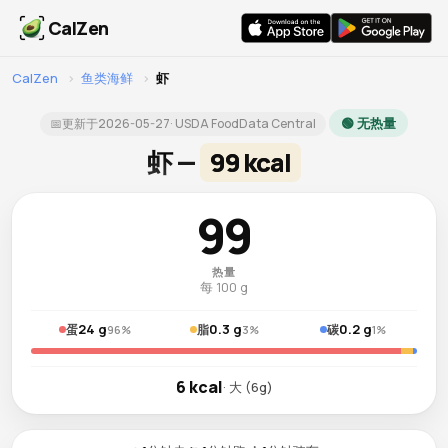
CalZen
CalZen
›
鱼类海鲜
›
虾
🟢 无热量
📅
更新于
2026-05-27
· USDA FoodData Central
虾 —
99 kcal
99
热量
每 100 g
24 g
0.3 g
0.2 g
蛋
脂
碳
96%
3%
1%
6 kcal
· 大 (6g)