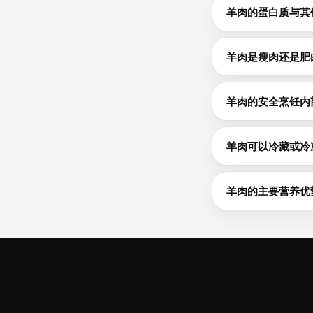
羊肉的蛋白质与其
羊肉每100g含24
100g）。蛋白质
羊肉是瘦肉还是肥
羊肉每100g含20
肪，选择烤制或烘
羊肉的安全烹饪内
食品安全指南建议：禽
63°C（145°F
羊肉可以冷藏或冷
生的羊肉在冰箱（0-
保存3-4天。紧密
羊肉的主要营养优
除了24.5g蛋白
来源。每100g提供