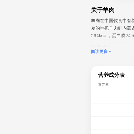
关于羊肉
羊肉在中国饮食中有
夏的手抓羊肉到内蒙
294kcal，蛋白质
营养成分
阅读更多
羊肉维生素B12格外丰
大脑功能和红细胞生成
作用。烟酸6.66m
营养成分表
入量的10%）被人体
营养素
者，磷188mg（占
素0.24mg促进细胞
健康小贴士
羊肉中的左旋肉碱含
用。中医认为羊肉性
伽-3含量往往略高于