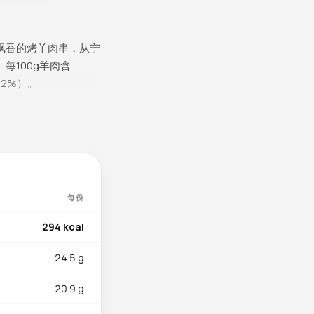
飘香的烤羊肉串，从宁
100g羊肉含
32%）。
天需求，支持神经健康、
和激素调节中发挥关键
88mg（占每日推荐摄
3%）充当抗氧化守护
每份
护骨骼和肌肉功能。核黄
294 kcal
24.5 g
，对能量代谢有辅助作
牧场放养的羊肉欧米
20.9 g