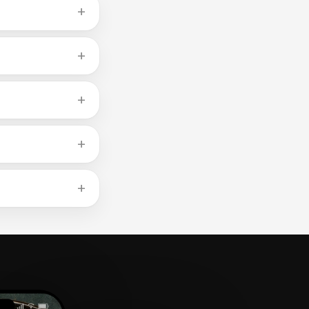
约27g（均为每
为瘦肉。去除可见脂
或羊肉至少
月。熟食剩余物冷藏可
食品中的B12）的