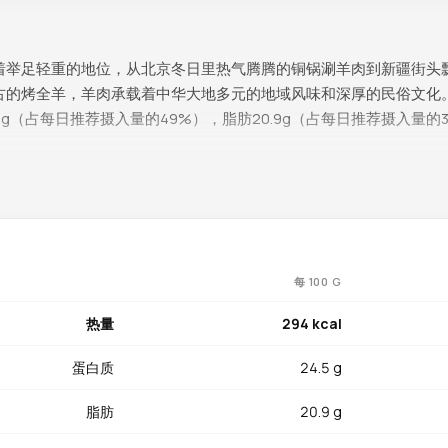
着举足轻重的地位，从北京冬日里热气腾腾的铜锅涮羊肉到新疆街头
古的烤全羊，羊肉承载着中华大地多元的地域风味和深厚的民俗文化。每
24.5g（占每日推荐摄入量的49%），脂肪20.9g（占每日推荐摄入量的
富，每100g达2.31µg（占每日推荐摄入量的96%），几乎满足全
。锌4.46mg（占每日推荐摄入量的41%）在免疫防御、伤口愈合
g（占每日推荐摄入量的39%）支持能量代谢和心血管健康。血红素铁1.
高效吸收，对预防贫血尤为重要。硒23.8µg（占每日推荐摄入量的4
每 100 G
每日推荐摄入量的27%）和钾310mg（占每日推荐摄入量的9%）维
能量生产。
热量
294 kcal
蛋白质
24.5 g
量在所有肉类中名列前茅，这种物质参与脂肪酸的线粒体转运和氧化
温，适合秋冬进补，与当归、黄芪同炖有温补气血的传统食疗价值。
脂肪
20.9 g
圈养动物。羊肉胆固醇（97mg）适中，适量食用即可。