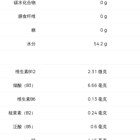
碳水化合物
0 g
膳食纤维
0 g
源远流长：铜锅涮羊肉是北京冬天的仪式感，薄如蝉翼的羊肉片在滚
无比。新疆烤羊肉串撒上孜然和辣椒面，是中国最受欢迎的街头美食
糖
0 g
，原汁原味。羊肉萝卜汤是秋冬滋补名品，羊杂汤则是山西和内蒙古
，是家常菜中的经典之作。
水分
54.2 g
维生素B12
2.31 微克
烟酸（B3）
6.66 毫克
维生素B6
0.13 毫克
核黄素（B2）
0.24 毫克
泛酸（B5）
0.6 毫克