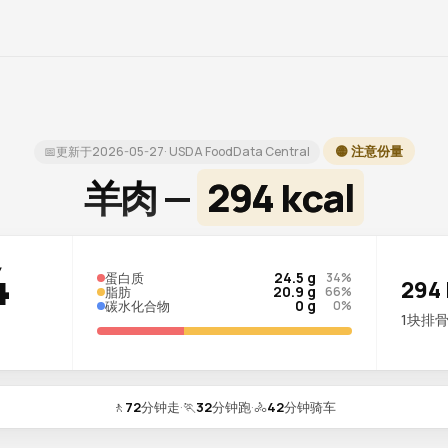
🟡 注意份量
📅
更新于
2026-05-27
· USDA FoodData Central
羊肉 —
294 kcal
4
24.5 g
蛋白质
34%
294 
20.9 g
脂肪
66%
0 g
碳水化合物
0%
1块排骨 
🚶
72
分钟走
·
🏃
32
分钟跑
·
🚴
42
分钟骑车