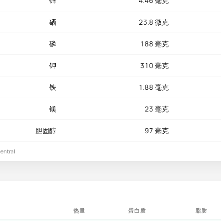
锌
4.46 毫克
硒
23.8 微克
磷
188 毫克
钾
310 毫克
铁
1.88 毫克
镁
23 毫克
胆固醇
97 毫克
ntral
热量
蛋白质
脂肪