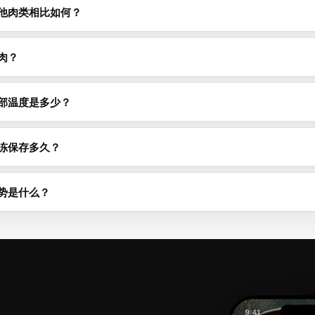
他肉类相比如何？
.5g蛋白质，与大多数其他肉类水平相当。鸡胸肉约31g，牛肉约26g，猪肉
含量因部位和烹饪方式而异。
肉？
.9g脂肪，据此可以判断其瘦或肥的程度。每100g脂肪低于10g通常被视
焙而非油炸，可以进一步降低脂肪含量。
部温度是多少？
类烹饪至74°C（165°F），碎肉至71°C（160°F），整块牛肉、猪肉
）并静置3分钟。务必使用肉类温度计确认熟度。
冻保存多久？
4°C）中可保存1-2天，在冷冻室（-18°C）中根据部位可保存4-12个
包裹或使用密封容器以防冻伤。
势是什么？
质外，羊肉还是高生物利用率铁、锌和B族维生素（尤其是几乎仅存在于动物性
294 kcal以及这些必需微量营养素。