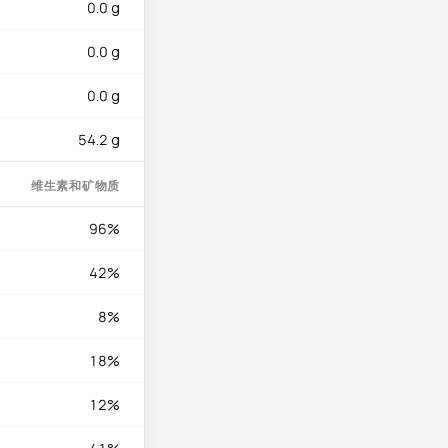
0.0 g
0.0 g
汤中一涮即食，蘸上芝
之一。西北的手抓羊肉
0.0 g
的地道早餐。葱爆羊肉
54.2 g
维生素和矿物质
96%
42%
8%
18%
12%