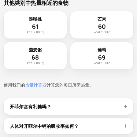
其他类别中热量相近的食物
猕猴桃
芒果
61
60
kcal / 100 g
kcal / 100 g
燕麦粥
葡萄
68
69
kcal / 100 g
kcal / 100 g
使用我们的
热量计算器
计算您的每日所需热量。
开菲尔含有乳糖吗？
大多数乳制品含有乳糖，但含量差异很大。硬质奶酪和酸奶因
陈化或发酵而乳糖含量较低。如果您有乳糖不耐症，请检查碳
人体对开菲尔中钙的吸收率如何？
水化合物含量——开菲尔每100g含4.7g碳水化合物，其中包含