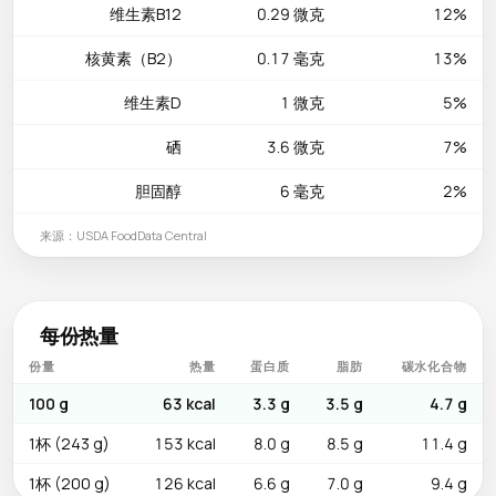
维生素B12
0.29 微克
12%
核黄素（B2）
0.17 毫克
13%
维生素D
1 微克
5%
硒
3.6 微克
7%
胆固醇
6 毫克
2%
来源：USDA FoodData Central
每份热量
份量
热量
蛋白质
脂肪
碳水化合物
100 g
63 kcal
3.3 g
3.5 g
4.7 g
1杯 (243 g)
153 kcal
8.0 g
8.5 g
11.4 g
1杯 (200 g)
126 kcal
6.6 g
7.0 g
9.4 g