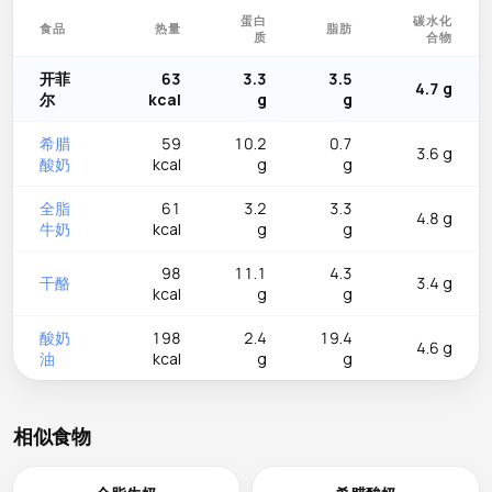
蛋白
碳水化
食品
热量
脂肪
质
合物
开菲
63
3.3
3.5
4.7 g
尔
kcal
g
g
希腊
59
10.2
0.7
3.6 g
酸奶
kcal
g
g
全脂
61
3.2
3.3
4.8 g
牛奶
kcal
g
g
98
11.1
4.3
干酪
3.4 g
kcal
g
g
酸奶
198
2.4
19.4
4.6 g
油
kcal
g
g
相似食物