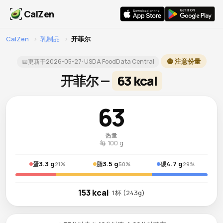
CalZen
CalZen
›
乳制品
›
开菲尔
🟡 注意份量
📅
更新于
2026-05-27
· USDA FoodData Central
开菲尔 —
63 kcal
63
热量
每 100 g
3.3 g
3.5 g
4.7 g
蛋
脂
碳
21%
50%
29%
153 kcal
· 1杯 (243g)