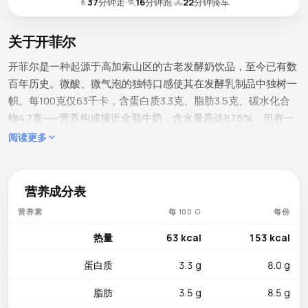
🚶
37
分钟走
·
🏃
16
分钟跑
·
🚴
22
分钟骑车
关于开菲尔
开菲尔是一种起源于高加索山区的古老发酵奶饮品，至今已有数
百年历史。微酸、微气泡的独特口感使其在发酵乳制品中独树一
帜。每100克仅63千卡，含蛋白质3.3克、脂肪3.5克、碳水化合
物4.7克——营养构成接近全脂牛奶，含水量高达87.5%，但有一
个根本区别：开菲尔含有数十种不同的益生菌和酵母菌株，微生
阅读更多
物多样性远超普通酸奶，这正是它最独特和最珍贵的健康价值所
在。
营养成分表
营养成分
营养素
每 100 G
每份
钙含量丰富达120毫克（占每日推荐摄入量的12%），是日常补
钙的优质来源。磷100毫克（占每日推荐摄入量的14%）促进钙
热量
63 kcal
153 kcal
的吸收。维生素D含量1微克（占每日推荐摄入量的5%），与
蛋白质
3.3 g
8.0 g
钙、磷构成强健骨骼的三重保障。钾164毫克有助于维持健康血
压。维生素B12为0.29微克（约占每日推荐摄入量的12%），支
脂肪
3.5 g
8.5 g
持神经系统功能。核黄素（0.17毫克）参与能量代谢。镁12毫克