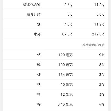
碳水化合物
4.7 g
11.4 g
和锌0.46毫克虽含量不高，但与其他营养素协同发挥作用。硒含
量3.6微克（占每日推荐摄入量的7%），提供基础抗氧化保护。
膳食纤维
0 g
0.0 g
胆固醇仅6毫克，对心血管极为友好。
糖
4.6 g
11.2 g
美味吃法
水分
87.5 g
212.6 g
开菲尔丰富的益生菌群落是其最大健康亮点——它们支持消化系
统、增强免疫力，甚至可能帮助改善乳糖不耐受症状。微微气泡
维生素和矿物质
的口感直接冷饮最为清爽，也适合加入奶昔中增加益生菌活性。
在中亚和东欧料理中，开菲尔常作为冷汤的基底。在家庭厨房
钙
120 毫克
9%
中，可用它替代酸奶制作清爽的沙拉酱，或作为鸡肉的隔夜腌
磷
100 毫克
8%
料，温和的酸度和活性菌令肉质格外柔嫩多汁。2~4°C保存；注
意即使在冰箱中开菲尔也会继续缓慢发酵，随时间推移酸味逐渐
钾
164 毫克
3%
加重。睡前一杯开菲尔，是温和养护肠道的好习惯。
钠
40 毫克
2%
镁
12 毫克
3%
锌
0.46 毫克
4%