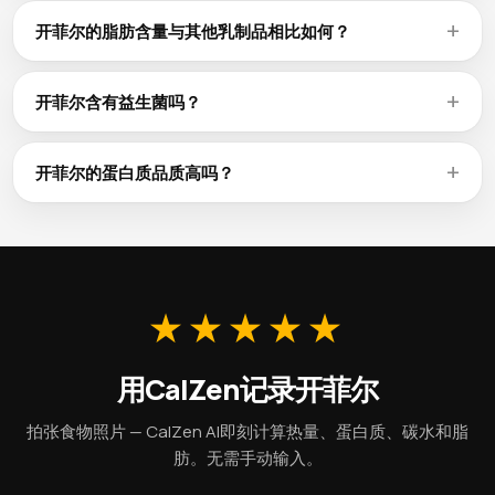
像开菲尔这样的乳制品具有最高的钙生物利用率——约30-35%
乳糖。
被吸收。乳制品中蛋白质、磷和维生素D的天然组合能促进钙
开菲尔的脂肪含量与其他乳制品相比如何？
的吸收。具体钙含量请查看上方的微量营养素表。
开菲尔每100g含3.5g脂肪。作为参考，全脂牛奶约3.3g，切达
奶酪约33g，希腊酸奶约5g（均为每100g）。低脂或脱脂产品
开菲尔含有益生菌吗？
可在保留大部分蛋白质（每100g 3.3g）的同时显著降低脂
酸奶、开菲尔和某些软质奶酪等发酵乳制品含有有益肠道健康
肪。
的活性益生菌。并非所有乳制品都经过发酵，请查看标签上的
开菲尔的蛋白质品质高吗？
活性菌标识。未经发酵的开菲尔每100g仍能提供3.3g蛋白质和
乳制品蛋白质被认为是最高品质的蛋白质来源之一，在
其他营养素。
DIAAS（可消化必需氨基酸评分）中接近满分。开菲尔每100g
含3.3g蛋白质，提供包括对肌肉合成至关重要的亮氨酸在内的
所有必需氨基酸。
★★★★★
用CalZen记录开菲尔
拍张食物照片 — CalZen AI即刻计算热量、蛋白质、碳水和脂
肪。无需手动输入。