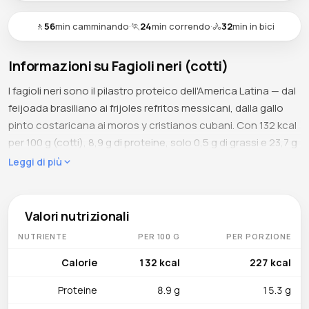
🚶
56
min camminando
·
🏃
24
min correndo
·
🚴
32
min in bici
Informazioni su Fagioli neri (cotti)
I fagioli neri sono il pilastro proteico dell'America Latina — dal
feijoada brasiliano ai frijoles refritos messicani, dalla gallo
pinto costaricana ai moros y cristianos cubani. Con 132 kcal
per 100 g (cotti), 8,9 g di proteine, solo 0,5 g di grassi e 23,7 g
di carboidrati con ben 8,7 g di fibre, i fagioli neri offrono la più
Leggi di più
alta densità di fibre tra i legumi comuni. La loro pellicina nero-
violacea è ricca di antocianine — gli stessi antiossidanti dei
mirtilli — rendendo i fagioli neri una potenza nutrizionale che
Valori nutrizionali
unisce il mondo proteico dei legumi a quello antiossidante
NUTRIENTE
PER 100 G
PER PORZIONE
dei frutti di bosco.
Calorie
132 kcal
227 kcal
Cosa contiene
Proteine
8.9 g
15.3 g
Il folato (149 mcg, 37 % DV) è essenziale per la sintesi del