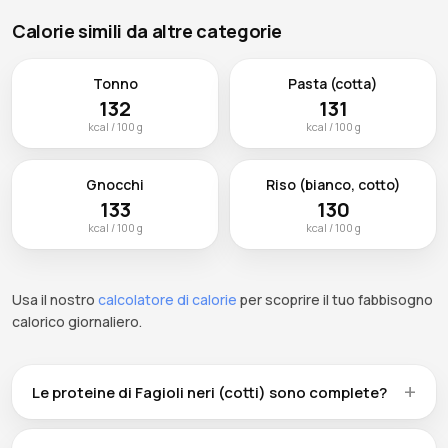
Calorie simili da altre categorie
Tonno
Pasta (cotta)
132
131
kcal / 100 g
kcal / 100 g
Gnocchi
Riso (bianco, cotto)
133
130
kcal / 100 g
kcal / 100 g
Usa il nostro
calcolatore di calorie
per scoprire il tuo fabbisogno
calorico giornaliero.
Le proteine di Fagioli neri (cotti) sono complete?
Fagioli neri (cotti) fornisce 8.9g di proteine vegetali per