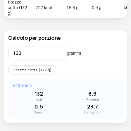
1 tazza
cotta (172
227 kcal
15.3 g
0.9 g
40.
g)
Calcolo per porzione
grammi
1 tazza cotta (172 g)
PER 100 G
132
8.9
kcal
Proteine
0.5
23.7
Grassi
Carboidrati