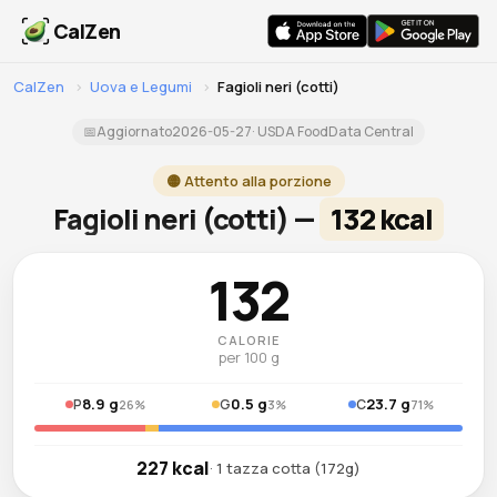
CalZen
CalZen
›
Uova e Legumi
›
Fagioli neri (cotti)
📅
Aggiornato
2026-05-27
· USDA FoodData Central
🟡 Attento alla porzione
Fagioli neri (cotti) —
132 kcal
132
CALORIE
per 100 g
8.9 g
0.5 g
23.7 g
P
G
C
26%
3%
71%
227 kcal
· 1 tazza cotta (172g)