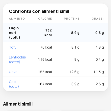
Confronta con alimenti simili
ALIMENTO
CALORIE
PROTEINE
GRASSI
Fagioli
132
neri
8.9 g
0.5 g
kcal
(cotti)
Tofu
76 kcal
8.1 g
4.8 g
Lenticchie
116 kcal
9 g
0.4 g
(cotte)
Uovo
155 kcal
12.6 g
11.3 g
Ceci
164 kcal
8.9 g
2.6 g
(cotti)
Alimenti simili